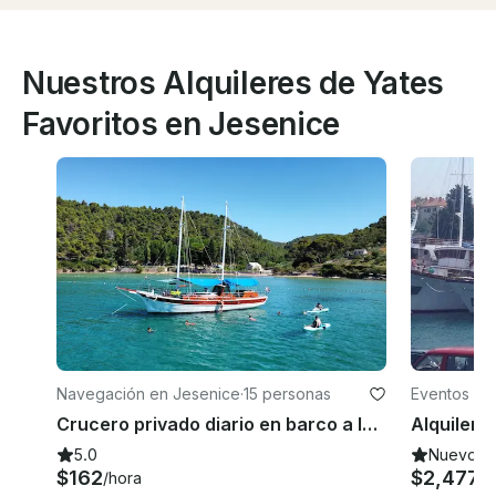
Nuestros Alquileres de Yates
Favoritos en Jesenice
Navegación en Jesenice
·
15 personas
Eventos en
Crucero privado diario en barco a la isla de Brač con almuerzo y bebidas incluidos
5.0
Nuevo
$162
$2,477
/hora
/d