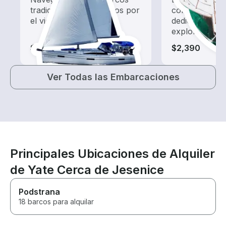
tradicionales impulsados por
con un alquil
el viento.
dedicado a ha
exploración.
$385-$3,165
$2,390
Ver Todas las Embarcaciones
Principales Ubicaciones de Alquiler
de Yate Cerca de Jesenice
Podstrana
18 barcos para alquilar