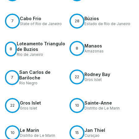
Cabo Frio
Búzios
7
28
State of Rio de Janeiro
Estado de Río de Janeiro
Loteamento Triangulo
Manaos
8
8
de Buzios
Amazonas
Rio de Janeiro
San Carlos de
Rodney Bay
22
7
Bariloche
Gros Islet
Río Negro
Gros Islet
Sainte-Anne
22
10
Gros Islet
Distrito de Le Marin
Le Marin
Jan Thiel
10
15
Distrito de Le Marin
Curaçao