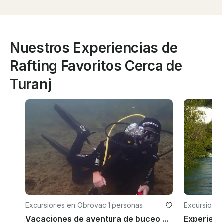
Nuestros Experiencias de
Rafting Favoritos Cerca de
Turanj
Excursiones en Obrovac
·
1 personas
Excursiones
Vacaciones de aventura de buceo de 7 días en Obrovac, Croacia