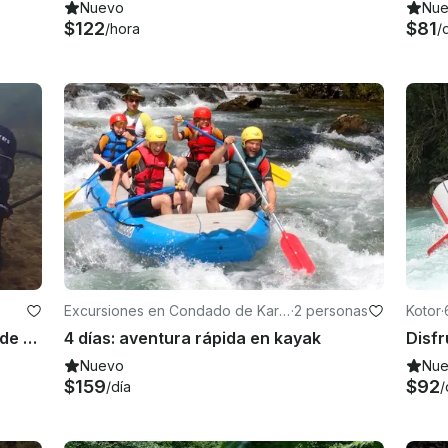
Nuevo
Nu
$122
$81
/hora
/
Excursiones en Condado de Karl
·
2 personas
Kotor
·
ovac
Vacaciones de aventura de buceo de 7 días en Obrovac, Croacia
4 días: aventura rápida en kayak
Nuevo
Nu
$159
$92
/día
/