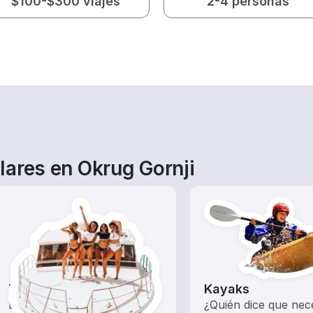
$100-$300 viajes
2-4 personas
lares en Okrug Gornji
Tours
Kayaks
Explora las aguas locales
¿Quién dice que nec