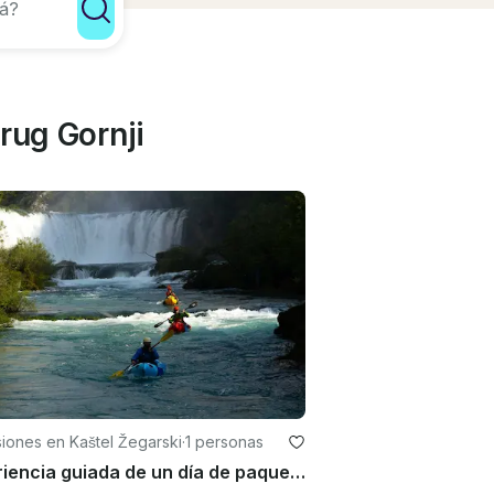
rug Gornji
iones en Kaštel Žegarski
·
1 personas
Experiencia guiada de un día de paquetería en el río Zrmanja