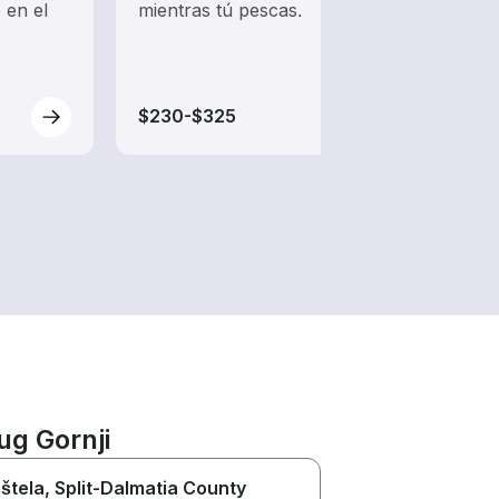
 en el
mientras tú pescas.
tradi
el vie
$230-$325
$470
ug Gornji
štela
, Split-Dalmatia County