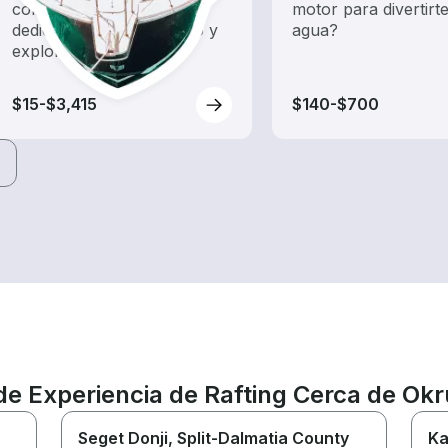
con un alquiler de barco
motor para divertirte
dedicado a hacer turismo y
agua?
exploración.
$15-$3,415
$140-$700
de Experiencia de Rafting Cerca de Okr
Seget Donji
, Split-Dalmatia County
Ka