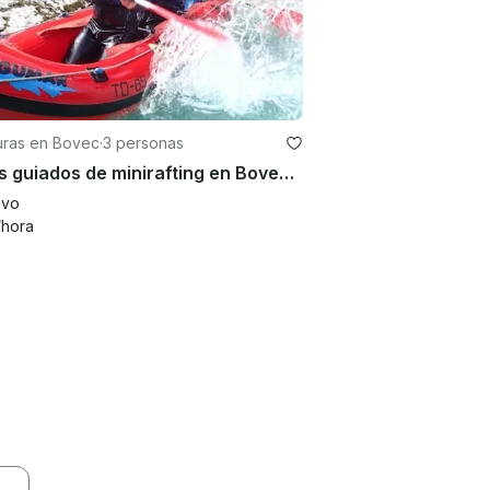
uras en Bovec
·
3 personas
Viajes guiados de minirafting en Bovec, Eslovenia
evo
/hora