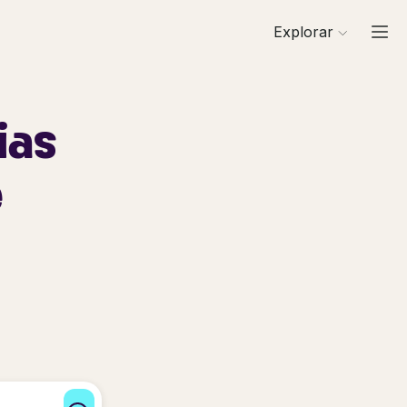
Explorar
ias
e