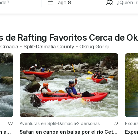
 de Rafting Favoritos Cerca de Ok
 
Croacia
 - 
Split-Dalmatia County
 - 
Okrug Gornji
Aventuras en Split-Dalmacia
·
2 personas
Excurs
Emocionante aventura de rafting en aguas bravas en Omiš, Croacia
Safari en canoa en balsa por el río Cetina en Srijane, Split