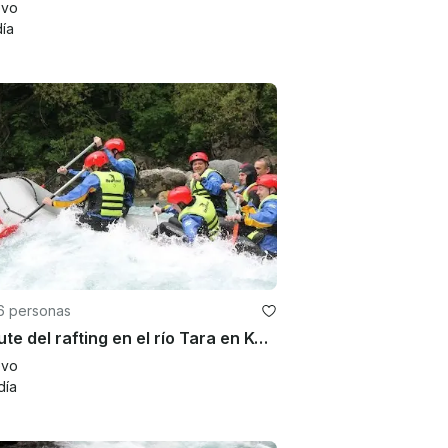
evo
día
6 personas
Disfrute del rafting en el río Tara en Kotor, Montenegro
evo
día