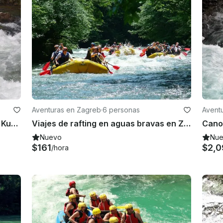
Aventuras en Zagreb
·
6 personas
Avent
Canotaje en aguas bravas en el río Kupa - Brod na Kupi, Croacia
Viajes de rafting en aguas bravas en Zagreb
Canot
Nuevo
Nu
$161
$2,0
/hora