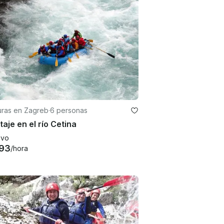
uras en Zagreb
·
6 personas
aje en el río Cetina
evo
93
/hora