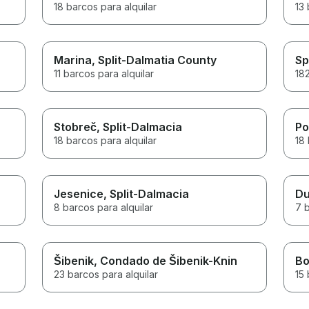
18 barcos para alquilar
13 
Marina
, Split-Dalmatia County
Sp
11 barcos para alquilar
182
Stobreč
, Split-Dalmacia
Po
18 barcos para alquilar
18 
Jesenice
, Split-Dalmacia
D
8 barcos para alquilar
7 b
Šibenik
, Condado de Šibenik-Knin
Bo
23 barcos para alquilar
15 