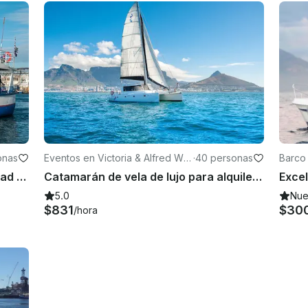
onas
Eventos en Victoria & Alfred Wat
·
40 personas
Barco
erfront
bo
Alquiler de chárter privado en Ciudad del Cabo, Sudáfrica
Catamarán de vela de lujo para alquiler privado en Ciudad del Cabo
5.0
Nu
$831
$30
/hora