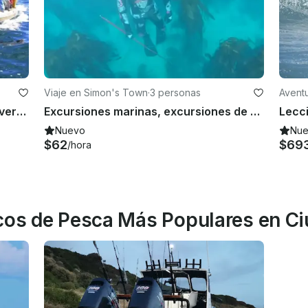
Viaje en Simon's Town
·
3 personas
Aventu
Un viaje de buceo con la máxima diversión y seguridad en Ciudad del Cabo, Sudáfrica
Excursiones marinas, excursiones de pesca y submarinismo
Nuevo
Nu
$62
$69
/hora
rcos de Pesca Más Populares en C