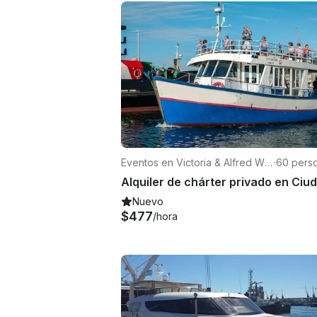
Eventos en Victoria & Alfred Wat
·
60 pers
erfront
Nuevo
$477
/hora