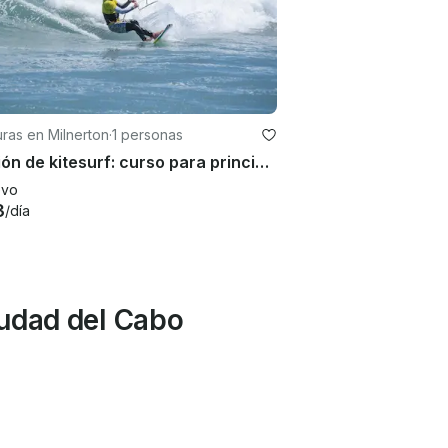
ras en Milnerton
·
1 personas
Lección de kitesurf: curso para principiantes de 3 días, módulo A, en Ciudad del Cabo, Sudáfrica
evo
3
/día
iudad del Cabo