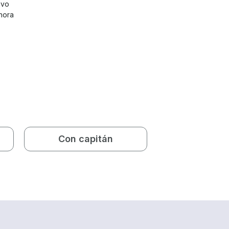
evo
hora
Con capitán