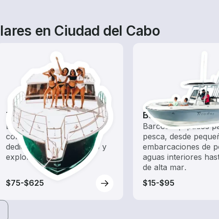
lares en Ciudad del Cabo
Tours
Barcos de pesca
Explora las aguas locales
Barcos equipados pa
con un alquiler de barco
pesca, desde peque
dedicado a hacer turismo y
embarcaciones de p
exploración.
aguas interiores has
de alta mar.
$75-$625
$15-$95