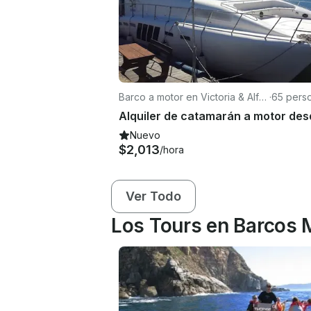
Barco a motor en Victoria & Alfre
·
65 pers
d Waterfront
Nuevo
$2,013
/hora
Ver Todo
Los Tours en Barcos 