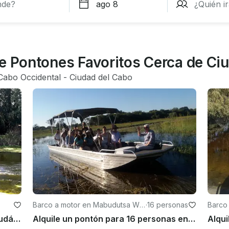
de Pontones Favoritos Cerca de Ci
Cabo Occidental
 - 
Ciudad del Cabo
Barco a motor en Mabudutsa Wa
·
16 personas
Barco
rd
rd
Alquile un pontón en Bonnievale, Sudáfrica
Alquile un pontón para 16 personas en Maun, Botsuana, para su próxima aventura fluvial