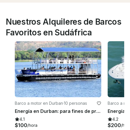
Nuestros Alquileres de Barcos
Favoritos en Sudáfrica
Barco a motor en Durban
·
10 personas
Barco a mo
urgo
Energía en Durban: para fines de prueba
4.1
4.2
$100
$200
/hora
/hor