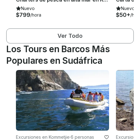
Nuevo
Nuevo
$799
$50+
/hora
/hor
Ver Todo
Los Tours en Barcos Más
Populares en Sudáfrica
Excursiones en Kommetjie
·
6 personas
Excursione