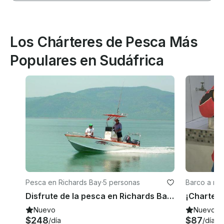
Los Chárteres de Pesca Más
Populares en Sudáfrica
Pesca en Richards Bay
·
5 personas
Barco a mot
d
Disfrute de la pesca en Richards Bay, Sudáfrica, en la consola central
Nuevo
Nuevo
$248
$87
/día
/día