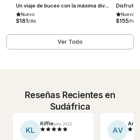
Un viaje de buceo con la máxima diversión y seguridad en Ciudad del Cabo, Sudáfrica
Nuevo
Nuevo
$181
$155
/día
/hora
Ver Todo
Reseñas Recientes en
Sudáfrica
Kiffie
Arno
julio, 2022
K
L
A
V