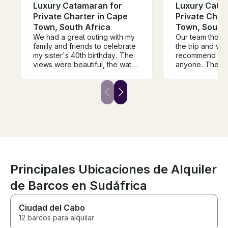
Luxury Catamaran for
Luxury Cata
Private Charter in Cape
Private Char
Town, South Africa
Town, South 
We had a great outing with my
Our team thoro
family and friends to celebrate
the trip and we
my sister's 40th birthday. The
recommend this 
views were beautiful, the water
anyone. The t
was calm and the weather was
friendly and ma
lovely. We saw penguins and
very welcome.
dolphins swimming near by.
music and onbo
The crew was very friendly,
also saw some n
helpful and informative. My
staff did give 
mom is unable to walk long
facts about it.
distances and in some cases
uses a wheelchair. We were
required to traverse some
stairs to get onto the pier, but
were able to get on board with
Principales Ubicaciones de Alquiler
my mom's wheelchair, which
de Barcos en Sudáfrica
the crew were able to secure
safely out of the way. Thanks
for a great experience!
Ciudad del Cabo
12 barcos para alquilar