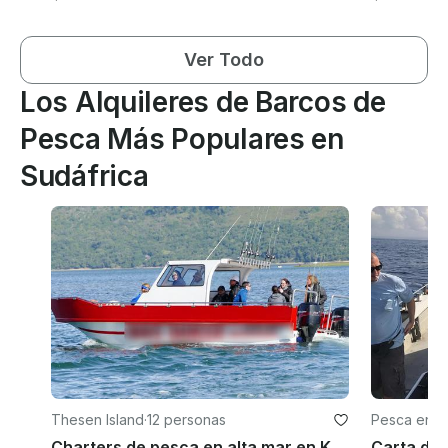
Ver Todo
Los Alquileres de Barcos de
Pesca Más Populares en
Sudáfrica
Thesen Island
·
12 personas
Pesca en D
Charters de pesca en alta mar en Knysna