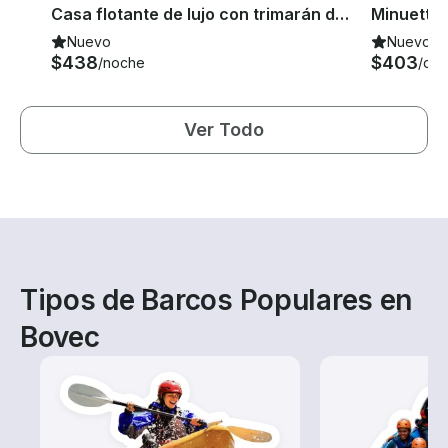
o
Casa flotante de lujo con trimarán de 36 pies: escapada privada con jacuzzi
Nuevo
Nuevo
$438
$403
/noche
/día
Ver Todo
Tipos de Barcos Populares en
Bovec