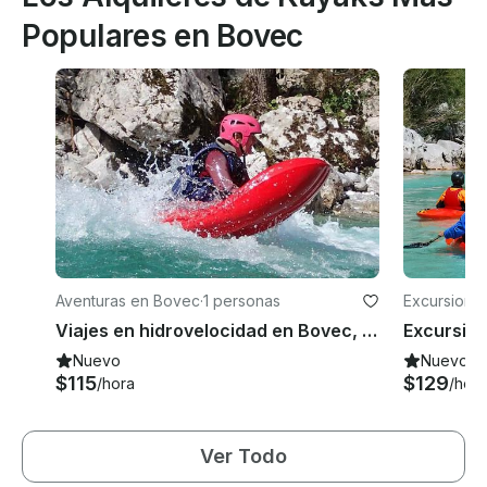
Populares en Bovec
Aventuras en Bovec
·
1 personas
Excursione
Viajes en hidrovelocidad en Bovec, Eslovenia
Nuevo
Nuevo
$115
$129
/hora
/hora
Ver Todo