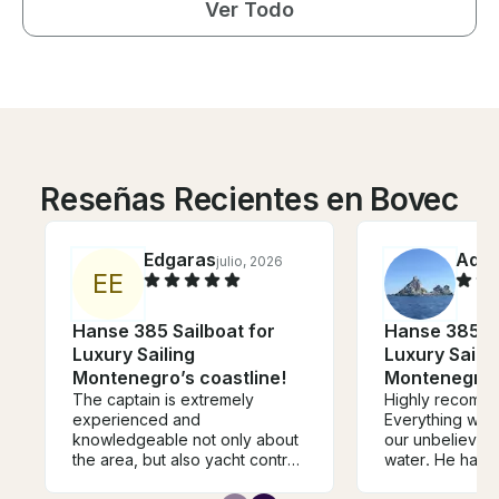
Ver Todo
Reseñas Recientes en Bovec
Edgaras
Ada
julio, 2026
E
E
Hanse 385 Sailboat for
Hanse 385 Sa
Luxury Sailing
Luxury Sailin
Montenegro’s coastline!
Montenegro’s
The captain is extremely
Highly recomm
experienced and
Everything was 
knowledgeable not only about
our unbelievab
the area, but also yacht control.
water. He had 
The vessel itself is clean and
ready for us a