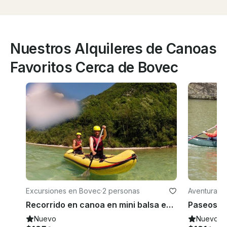
Nuestros Alquileres de Canoas
Favoritos Cerca de Bovec
Excursiones en Bovec
·
2 personas
Aventuras 
Recorrido en canoa en mini balsa en Bovec, Eslovenia
Paseos e
Nuevo
Nuevo