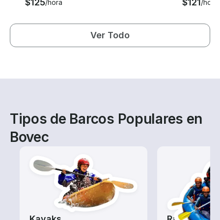
$125
$121
/hora
/hora
Ver Todo
Tipos de Barcos Populares en
Bovec
Kayaks
Rafting