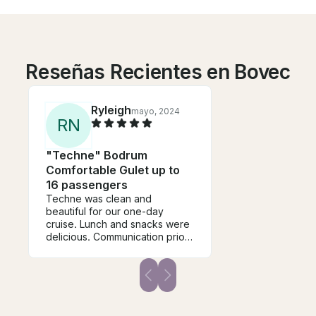
Reseñas Recientes en Bovec
Ryleigh
mayo, 2024
R
N
"Techne" Bodrum
Comfortable Gulet up to
16 passengers
Techne was clean and
beautiful for our one-day
cruise. Lunch and snacks were
delicious. Communication prior
to and after boarding on the
trip were very easy. I would
definitely charter Techne and
work with Ambassador Yachting
again!