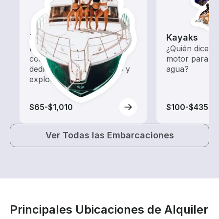
Tours
Kayaks
Explora las aguas locales
¿Quién dice q
con un alquiler de barco
motor para div
dedicado a hacer turismo y
agua?
exploración.
$65-$1,010
$100-$435
Ver Todas las Embarcaciones
Principales Ubicaciones de Alquiler