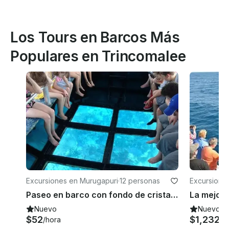
Los Tours en Barcos Más
Populares en Trincomalee
Excursiones en Murugapuri
·
12 personas
Excursione
Paseo en barco con fondo de cristal en Trincomalee
Nuevo
Nuevo
$52
$1,232
/hora
/h