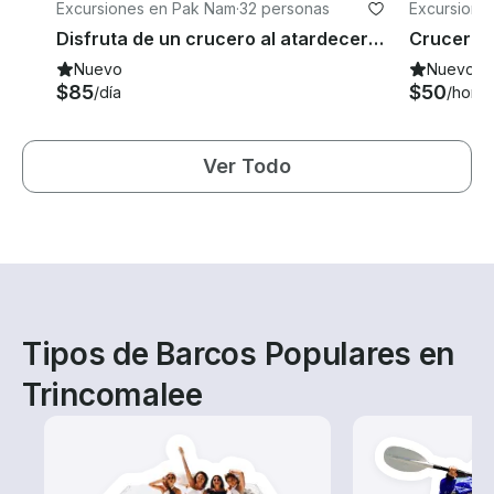
Excursiones en Pak Nam
·
32 personas
Excursione
enh
Disfruta de un crucero al atardecer y con una cena de mariscos a la parrilla en Krabi, Tailandia, en un velero
Nuevo
Nuevo
$85
$50
/día
/hora
Ver Todo
Tipos de Barcos Populares en
Trincomalee