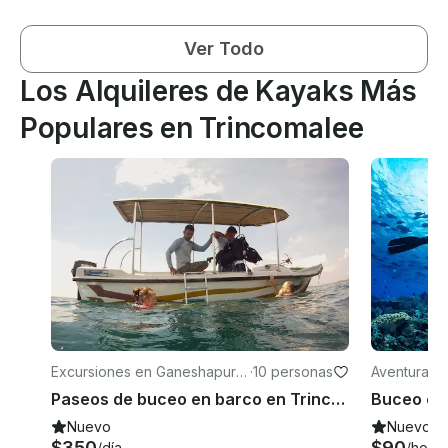
Ver Todo
Los Alquileres de Kayaks Más
Populares en Trincomalee
Excursiones en Ganeshapura
·
10 personas
Aventuras 
m
Paseos de buceo en barco en Trincomalee
Buceo en 
Nuevo
Nuevo
$350
$90
/día
/hora