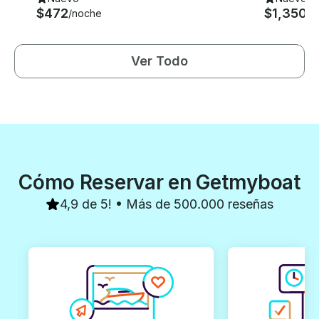
$472
$1,350
/noche
/n
Ver Todo
Cómo Reservar en Getmyboat
4,9 de 5! • Más de 500.000 reseñas