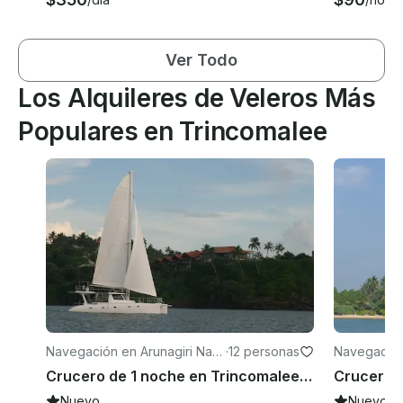
Ver Todo
Los Alquileres de Veleros Más
Populares en Trincomalee
Navegación en Arunagiri Nag
·
12 personas
Navegación
ar
Crucero de 1 noche en Trincomalee, Sri Lanka
Nuevo
Nuevo