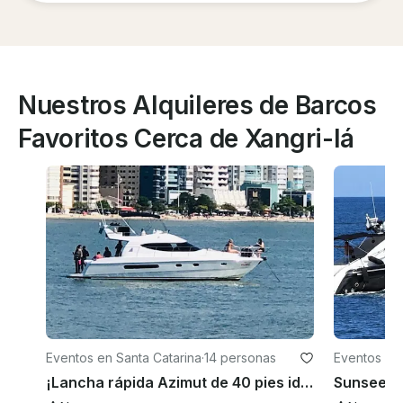
Nuestros Alquileres de Barcos
Favoritos Cerca de Xangri-lá
Eventos en Santa Catarina
·
14 personas
Eventos en 
¡Lancha rápida Azimut de 40 pies ideal para disfrutar en Balneário Camboriú y la región!