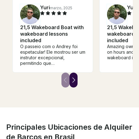
Yuri
Yuri
marzo, 2025
j
21,5 Wakeboard Boat with
21,5 Wakeboa
wakeboard lessons
wakeboard l
included
included
O passeio com o Andrey foi
Amazing owner,
espetacular! Ele mostrou ser um
on hours and a
instrutor excepcional,
wakeboard instr
permitindo que
aproveitássemos ao máximo a
bela represa de Igaratá. Além
disso, foi incrível ver meus
filhos aprendendo um novo
esporte. Um dia perfeito de
wakeboard em um cenário
deslumbrante!
Principales Ubicaciones de Alquiler
de Barcos en Brasil