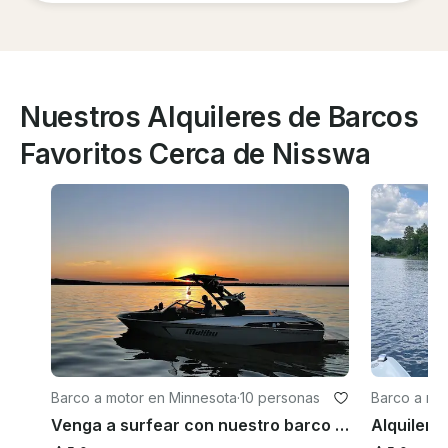
Nuestros Alquileres de Barcos
Favoritos Cerca de Nisswa
Barco a motor en Minnesota
·
10 personas
Barco a mo
Venga a surfear con nuestro barco Malibu LSV Wakesetter de 23 pies