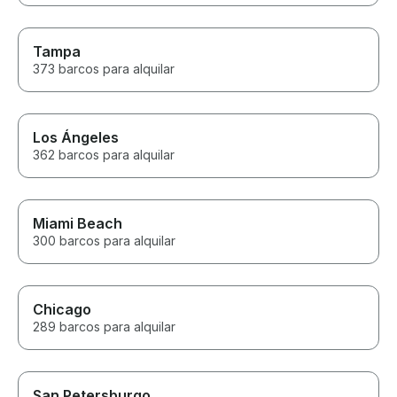
lunch at a local
restaurant, cru
lake, and lear
Tampa
about the area 
373 barcos para alquilar
He knew all the
made sure ever
adults to the t
incredible time. If you’r
Los Ángeles
thinking about 
362 barcos para alquilar
Lake Minnetonk
hesitate. The e
exceeded our e
We’ll absolutel
with Captain Da
Miami Beach
time we’re in t
300 barcos para alquilar
for the amazin
Chicago
289 barcos para alquilar
San Petersburgo