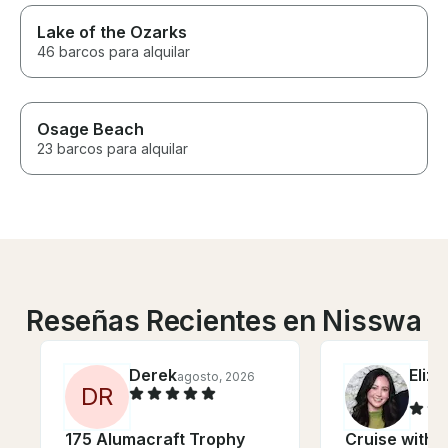
Lake of the Ozarks
46 barcos para alquilar
Osage Beach
23 barcos para alquilar
Reseñas Recientes en Nisswa
Derek
Eliz
agosto, 2026
D
R
175 Alumacraft Trophy
Cruise with t