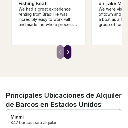
Fishing Boat
on Lake Min
We had a great experience
We were visitin
renting from Brad! He was
of town and wa
incredibly easy to work with
a boat as a fun 
and made the whole process
group of four a
seamless. For a very
teens. It ende
reasonable fee, he launched
of the highlights
the boat for us and picked it up
From the very 
afterward, which made our day
Captain Dan wa
that much easier. The boat was
helpful, respon
great, the kids had an
communicative,
awesome time, and we couldn’t
work with. He a
have asked for a better
our questions, 
experience. Brad is the best—
recommendatio
highly recommend!
the entire boo
seamless. He w
when there was
during our travel
Principales Ubicaciones de Alquiler
spent the day o
Mike, and I ca
de Barcos en Estados Unidos
him highly eno
friendly, know
Miami
did an amazing j
day to our gro
842 barcos para alquilar
visited a sandb