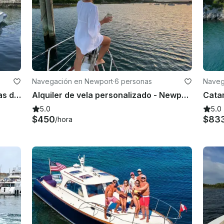
Navegación en Newport
·
6 personas
Naveg
Downeaster de 35 pies. ¡Despedidas de soltera, excursiones al atardecer y más!
Alquiler de vela personalizado - Newport/Block Island
5.0
5.0
$450
$83
/hora