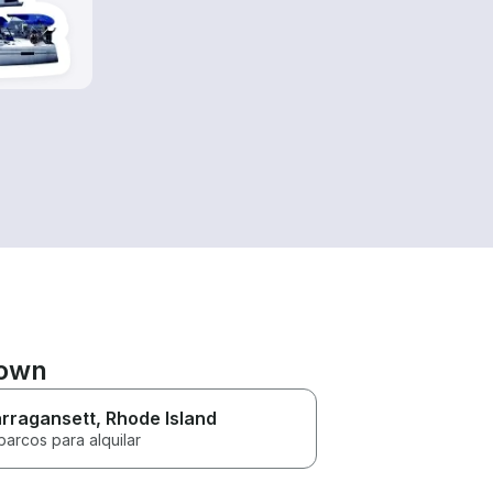
town
rragansett
, Rhode Island
barcos para alquilar