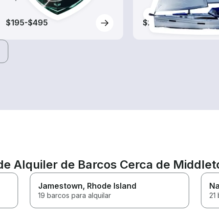
$195-$495
$210-$735
de Alquiler de Barcos Cerca de Middle
Jamestown
, Rhode Island
Na
19 barcos para alquilar
21 