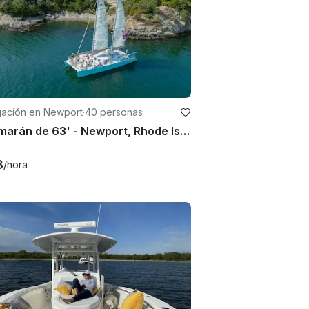
ación en Newport
·
40 personas
Catamarán de 63' - Newport, Rhode Island - ¡Navegación de lujo para grupos grandes!
3
/hora