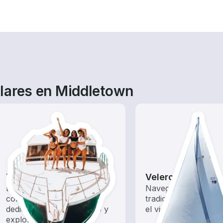
lares en Middletown
Tours
Veleros
Explora las aguas locales
Navega con estos b
con un alquiler de barco
tradicionales impuls
dedicado a hacer turismo y
el viento.
exploración.