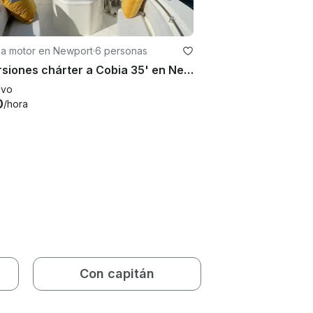
 a motor en Newport
·
6 personas
Excursiones chárter a Cobia 35' en Newport en un yate a motor del 2021
evo
0
/hora
Con capitán