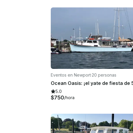
Eventos en Newport
·
20 personas
5.0
$750
/hora