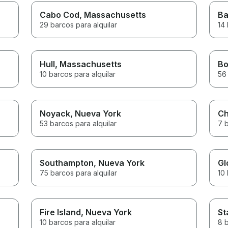
Cabo Cod
, Massachusetts
Ba
29 barcos para alquilar
14 
Hull
, Massachusetts
Bo
10 barcos para alquilar
56 
Noyack
, Nueva York
C
53 barcos para alquilar
7 b
Southampton
, Nueva York
Gl
75 barcos para alquilar
10 
Fire Island
, Nueva York
St
10 barcos para alquilar
8 b