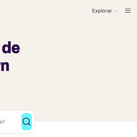
Explorar
 de
wn