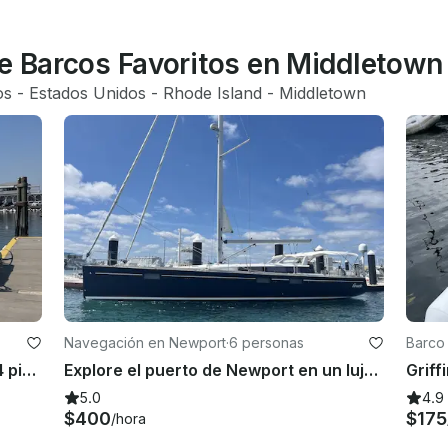
de Barcos Favoritos en Middletown
os
 - 
Estados Unidos
 - 
Rhode Island
 - 
Middletown
Navegación en Newport
·
6 personas
Barco
Lancha motora Mainship Pilot de 34 pies para alquilar con capitán en Newport, Rhode Island
Explore el puerto de Newport en un lujoso velero Beneteau Sense 55
Griff
5.0
4.9
$400
$175
/hora