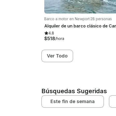
Barco a motor en Newport
·
28 personas
4.8
$518
/hora
Ver Todo
Búsquedas Sugeridas
Este fin de semana