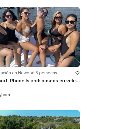
ación en Newport
·
6 personas
Newport, Rhode Island: paseos en velero, natación y excursiones en velero de 32 pies
/hora