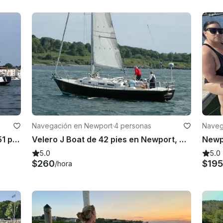
Navegación en Newport
·
4 personas
Naveg
Ocean Oasis: ¡el yate de fiesta de 51 pies de Newport para veladas costeras inolvidables!
Velero J Boat de 42 pies en Newport, Rhode Island
5.0
5.0
$260
$195
/hora