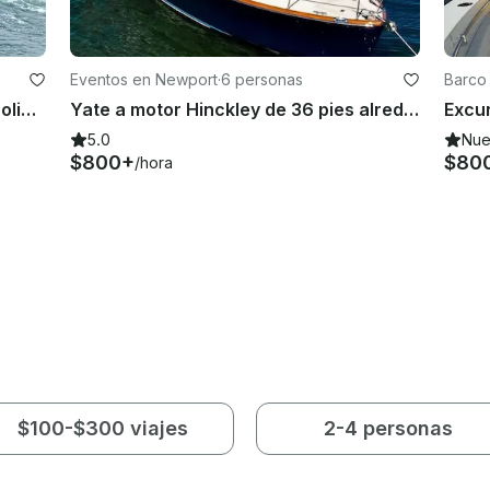
Eventos en Newport
·
6 personas
Barco
Alquiler de un barco clásico de Carolina de 36 pies en Newport, Rhode Island
Yate a motor Hinckley de 36 pies alrededor de Chatham, Massachusetts
5.0
Nu
$800+
$80
/hora
$100-$300 viajes
2-4 personas