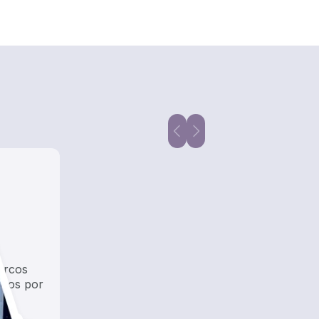
arcos
ados por