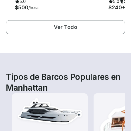
5.0
5.0
Su
$500
$240+
/hora
/h
Ver Todo
Tipos de Barcos Populares en
Manhattan