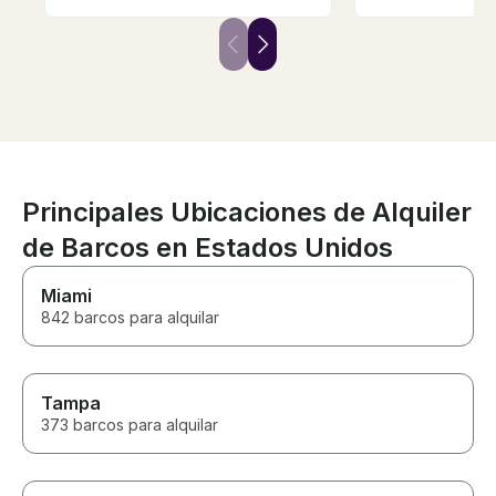
spacious and clean. The
throughout the e
directions were perfect to get
boat was beauti
to the boat. The captain was so
and well mainta
nice and made us feal
itself was absol
comfortable and safe. Would
relaxing, sceni
definitely do again.
experience from 
We would defin
recommend this
looking for a 
on the water. T
Principales Ubicaciones de Alquiler
de Barcos en Estados Unidos
Miami
842 barcos para alquilar
Tampa
373 barcos para alquilar