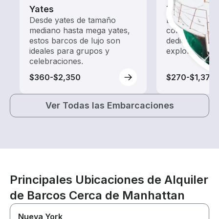
Yates
Tours
Desde yates de tamaño
Explora las a
mediano hasta mega yates,
con un alquil
estos barcos de lujo son
dedicado a ha
ideales para grupos y
exploración.
celebraciones.
$360-$2,350
$270-$1,370
Ver Todas las Embarcaciones
Principales Ubicaciones de Alquiler
de Barcos Cerca de Manhattan
Nueva York