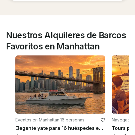
Nuestros Alquileres de Barcos
Favoritos en Manhattan
Eventos en Manhattan
·
16 personas
Navegación
Elegante yate para 16 huéspedes en Manhattan: ¡capitaneado!