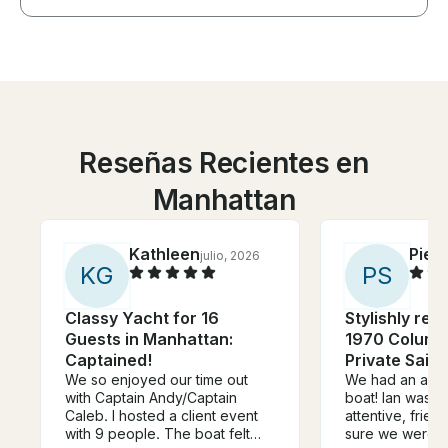
Reseñas Recientes en
Manhattan
Kathleen
Pier
julio, 2026
K
G
P
S
Classy Yacht for 16
Stylishly res
Guests in Manhattan:
1970 Columb
Captained!
Private Saili
We so enjoyed our time out
We had an amaz
with Captain Andy/Captain
boat! Ian was i
Caleb. I hosted a client event
attentive, frie
with 9 people. The boat felt
sure we were c