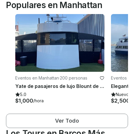
Populares en Manhattan
Eventos en Manhattan
·
200 personas
Eventos en
Yate de pasajeros de lujo Blount de 80 pies para eventos y más en Nueva York
5.0
Nuevo
$1,000
$2,500
/hora
/h
Ver Todo
Los Tours en Barcos Más