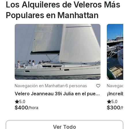
Los Alquileres de Veleros Más
Populares en Manhattan
Navegación en Manhattan
·
6 personas
Navegación
Velero Jeanneau 39i Julia en el puerto de Nueva York
5.0
5.0
$400
$300
/hora
/hor
Ver Todo