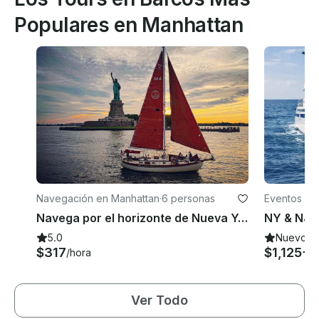
Populares en Manhattan
Navegación en Manhattan
·
6 personas
Eventos en
Navega por el horizonte de Nueva York a bordo del Genesis, ¡un hermoso velero clásico!
5.0
Nuevo
$317
$1,125+
/hora
/
Ver Todo