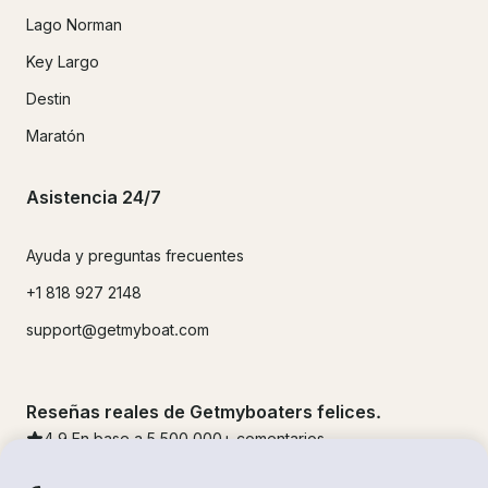
Lago Norman
Key Largo
Destin
Maratón
Asistencia 24/7
Ayuda y preguntas frecuentes
+1 818 927 2148
support@getmyboat.com
Reseñas reales de Getmyboaters felices.
4.9
En base a 5
500,000
+ comentarios