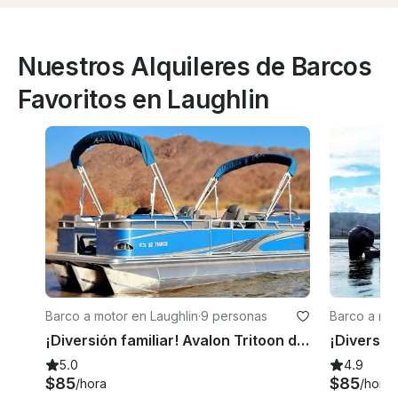
Nuestros Alquileres de Barcos
Favoritos en Laughlin
Barco a motor en Laughlin
·
9 personas
Barco a mot
¡Diversión familiar! Avalon Tritoon de 20 pies — 150 CV | Doble Bimini | 2 horas como mínimo
5.0
4.9
$85
$85
/hora
/hora