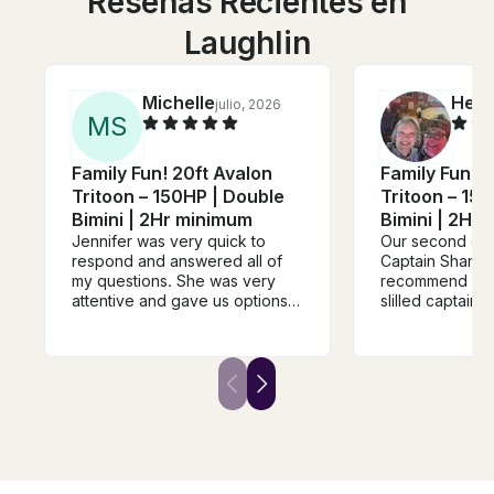
Reseñas Recientes en
Laughlin
Michelle
Heat
julio, 2026
M
S
Family Fun! 20ft Avalon
Family Fun! 2
Tritoon – 150HP | Double
Tritoon – 15
Bimini | 2Hr minimum
Bimini | 2Hr
Jennifer was very quick to
Our second cha
respond and answered all of
Captain Shane 
my questions. She was very
recommend him
attentive and gave us options
slilled captain 
on where to dock that were
knowledgeable 
local to our stay. Captain Shane
& lakes in and 
was awesome! Whenever we
Thanks again fo
are back in town and looking
spectacular day
for another ride we will
definitely be reaching out to
them.