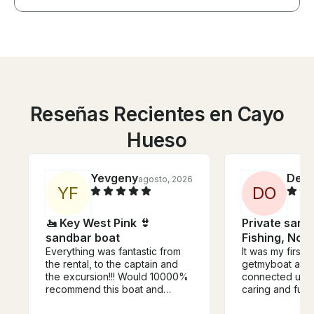
Reseñas Recientes en Cayo
Hueso
Yevgeny
Deni
agosto, 2026
Y
F
D
O
🚤 Key West Pink 👙
Private sandb
sandbar boat
Fishing, No 
Everything was fantastic from
It was my first 
the rental, to the captain and
getmyboat and I
the excursion!!! Would 10000%
connected us wi
recommend this boat and
caring and fun 
especially the captain Jessie!!!
Definitely rec