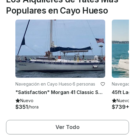
Populares en Cayo Hueso
Navegación en Cayo Hueso
·
6 personas
Navegació
"Satisfaction" Morgan 41 Classic Sailboat for Charter in Key West
Nuevo
Nuevo
$351
$739+
/hora
/h
Ver Todo