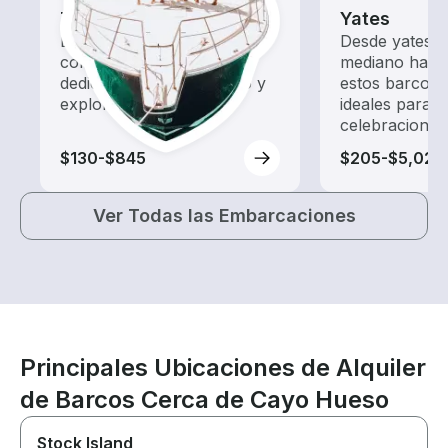
Tours
Yates
Explora las aguas locales
Desde yates 
con un alquiler de barco
mediano hasta
dedicado a hacer turismo y
estos barcos 
exploración.
ideales para 
celebraciones
$130-$845
$205-$5,020
Ver Todas las Embarcaciones
Principales Ubicaciones de Alquiler
de Barcos Cerca de Cayo Hueso
Stock Island