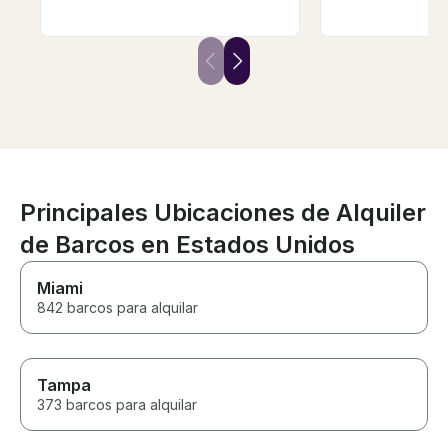
Thank you so much for great
will be booking
memories and our bday
with him when I
celebration!!! We have rented
Thank you so m
boats before and this one by
everything!
far was the best!!!
Principales Ubicaciones de Alquiler
de Barcos en Estados Unidos
Miami
842 barcos para alquilar
Tampa
373 barcos para alquilar