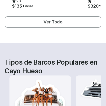
5.0
5.0
$135+
$320
/hora
/hor
Ver Todo
Tipos de Barcos Populares en
Cayo Hueso