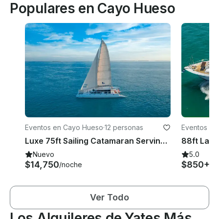
Populares en Cayo Hueso
Eventos en Cayo Hueso
·
12 personas
Eventos en 
Luxe 75ft Sailing Catamaran Serving Key West & Miami Florida
Nuevo
5.0
$14,750
$850+
/noche
/h
Ver Todo
Los Alquileres de Yates Más