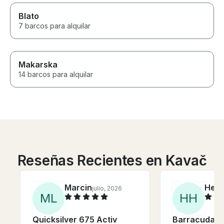
Blato
7 barcos para alquilar
Makarska
14 barcos para alquilar
Reseñas Recientes en Kavač
Marcin
Henn
julio, 2026
M
L
H
H
Quicksilver 675 Activ
Barracuda 5