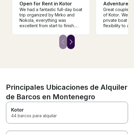
Open for Rent in Kotor
Adventure S
We had a fantastic full-day boat
Great couple h
trip organized by Mirko and
of Kotor. We ch
Nokola, everything was
private boat w
excellent from start to finish.
flexibility to a
They were professional,
to our needs. 
friendly, and made us feel
was that my so
welcome throughout the day.
to try themselve
The itinerary was beautiful, and
boat. Great fun!
they showed us some of the
most amazing places in the Bay
of Kotor and along the
Montenegro coast. The boat
was comfortable, safe, and
exactly as described.
Communication was easy,
Principales Ubicaciones de Alquiler
everything was well organized,
de Barcos en Montenegro
and they were flexible with
stops and timing. We really
appreciated their local
Kotor
knowledge and hospitality. I
44 barcos para alquilar
highly recommend booking
with Mirko and his brother if
you’re visiting Montenegro. We
would definitely choose them