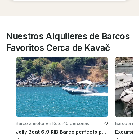
Nuestros Alquileres de Barcos
Favoritos Cerca de Kavač
Barco a motor en Kotor
·
10 personas
Barco a mot
Jolly Boat 6.9 RIB Barco perfecto para un día increíble en Boka Kotorska