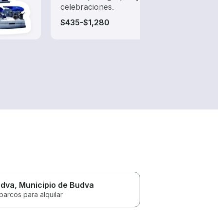
celebraciones.
de al
$435-$1,280
$115
dva
, Municipio de Budva
barcos para alquilar