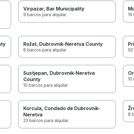
Virpazar
, Bar Municipality
Mu
9 barcos para alquilar
19 
nty
Rožat
, Dubrovnik-Neretva County
Pr
8 barcos para alquilar
92 
Sustjepan
, Dubrovnik-Neretva
Or
County
10 
10 barcos para alquilar
Korcula
, Condado de Dubrovnik-
Žr
Neretva
8 b
23 barcos para alquilar