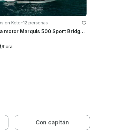
os en Kotor
·
12 personas
Yate a motor Marquis 500 Sport Bridge disponible para alquilar en Tivat, Montenegro
3
/hora
Con capitán