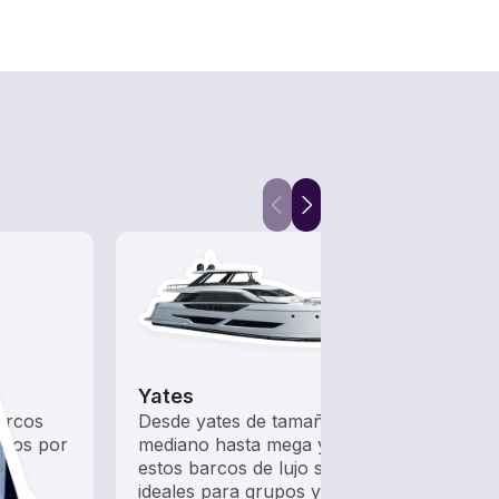
Yates
Barc
arcos
Desde yates de tamaño
Barco
ados por
mediano hasta mega yates,
pesca
estos barcos de lujo son
embar
ideales para grupos y
aguas