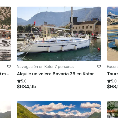
Navegación en Kotor
·
7 personas
Excurs
Lancha rápida de lujo CHARLIE de 9 m - 12 pasajeros
Alquile un velero Bavaria 36 en Kotor
5.0
5.0
$634
$98
/día
/