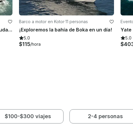
Barco a motor en Kotor
·
11 personas
Event
Recorrido en lancha rápida Barracuda 686 WA en la bahía de Kotor: perfecto para familias
¡Exploremos la bahía de Boka en un día!
5.0
5.0
$115
$40
/hora
$100-$300 viajes
2-4 personas