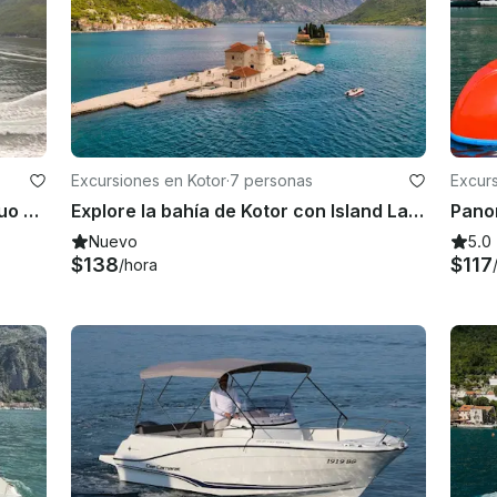
Excursiones en Kotor
·
7 personas
Excurs
¡Lady Of The Rock y el casco antiguo de Perast, con natación!
Explore la bahía de Kotor con Island Lady Of The Rock en 90 minutos
Nuevo
5.0
$138
$117
/hora