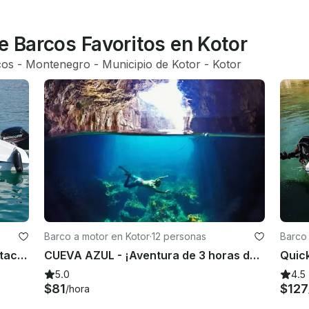
e Barcos Favoritos en Kotor
cos
 - 
Montenegro
 - 
Municipio de Kotor
 - 
Kotor
Barco a motor en Kotor
·
12 personas
Barco 
Barracuda 545 Open, aventura, natación y sol
CUEVA AZUL - ¡Aventura de 3 horas de recorrido en lancha rápida!
Quick
5.0
4.5
$81
$127
/hora