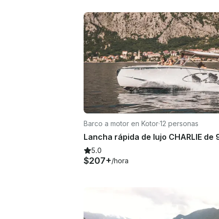
Barco a motor en Kotor
·
12 personas
5.0
$207+
/hora