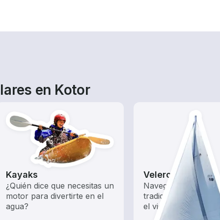
lares en Kotor
Kayaks
Veleros
¿Quién dice que necesitas un
Navega con estos b
motor para divertirte en el
tradicionales impuls
agua?
el viento.