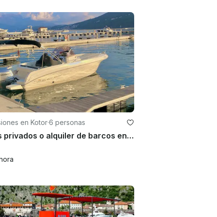
iones en Kotor
·
6 personas
Tours privados o alquiler de barcos en la bahía de Kotor con patrón
hora