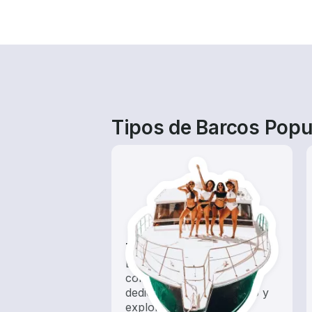
Tipos de Barcos Popu
Tours
Explora las aguas locales
con un alquiler de barco
dedicado a hacer turismo y
exploración.