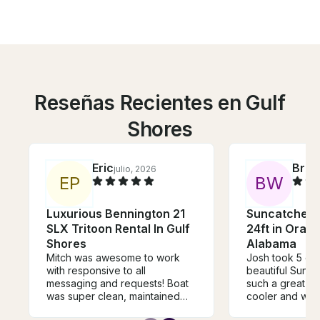
Reseñas Recientes en Gulf
Shores
Eric
Britt
julio, 2026
E
P
B
W
Luxurious Bennington 21
Suncatcher 
SLX Tritoon Rental In Gulf
24ft in Oran
Shores
Alabama
Mitch was awesome to work
Josh took 5 of 
with responsive to all
beautiful Sund
messaging and requests! Boat
such a great ti
was super clean, maintained
cooler and wat
and ran very well. Definitely
to a lot of cute 