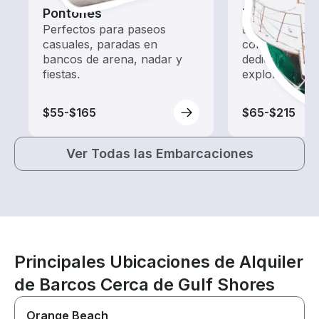
Pontones
Tours
Perfectos para paseos
Explora las a
casuales, paradas en
con un alquil
bancos de arena, nadar y
dedicado a ha
fiestas.
exploración.
$55-$165
$65-$215
Ver Todas las Embarcaciones
Principales Ubicaciones de Alquiler
de Barcos Cerca de Gulf Shores
Orange Beach