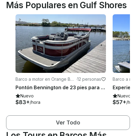
Más Populares en Gulf Shores
Barco a motor en Orange Bea
·
12 personas
Barco a mo
ch
ch
Pontón Bennington de 23 pies para 2023 | Habitación para 12 personas | Navega por Orange Beach con estilo
Nuevo
Nuevo
$83+
$57+
/hora
/hor
Ver Todo
Los Tours en Barcos Más