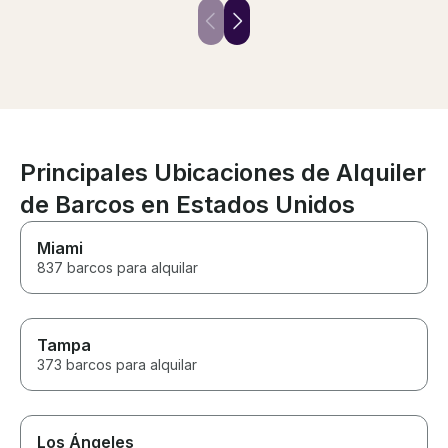
recommend and would rent
water. He was 
again!
kind and easy t
with. We will b
next year!!
Principales Ubicaciones de Alquiler
de Barcos en Estados Unidos
Miami
837 barcos para alquilar
Tampa
373 barcos para alquilar
Los Ángeles