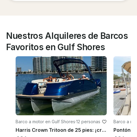
Nuestros Alquileres de Barcos
Favoritos en Gulf Shores
Barco a motor en Gulf Shores
·
12 personas
Barco a mo
ch
Harris Crown Tritoon de 25 pies: ¡crucero de lujo para hasta 12 huéspedes!