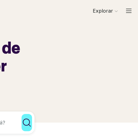
Explorar
 de
r