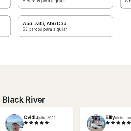
8 barcos para alquilar
8 b
Abu Dabi
, Abu Dabi
53 barcos para alquilar
 Black River
Ovidiu
Billy
julio, 2022
diciembr