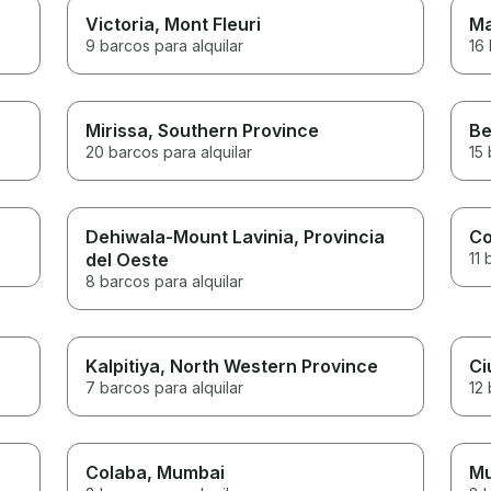
Victoria
, Mont Fleuri
Ma
9 barcos para alquilar
16 
Mirissa
, Southern Province
Be
20 barcos para alquilar
15 
Dehiwala-Mount Lavinia
, Provincia
Co
del Oeste
11 
8 barcos para alquilar
Kalpitiya
, North Western Province
Ci
7 barcos para alquilar
12 
Colaba
, Mumbai
M