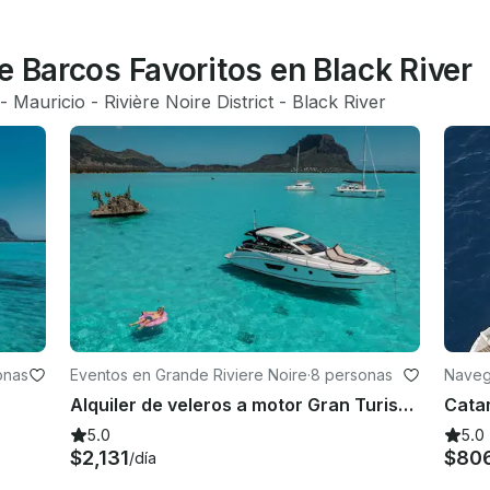
e Barcos Favoritos en Black River
 - 
Mauricio
 - 
Rivière Noire District
 - 
Black River
onas
Eventos en Grande Riviere Noire
·
8 personas
Naveg
oire
Alquiler de veleros a motor Gran Turismo 40 - Mauricio
5.0
5.0
$2,131
$80
/día