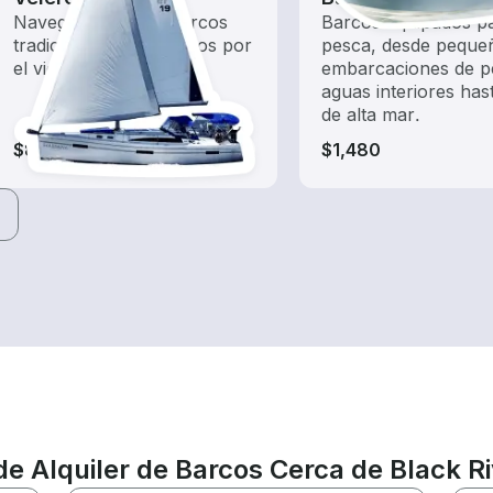
Navega con estos barcos
Barcos equipados pa
tradicionales impulsados por
pesca, desde peque
el viento.
embarcaciones de p
aguas interiores has
de alta mar.
$830-$1,480
$1,480
de Alquiler de Barcos Cerca de Black R