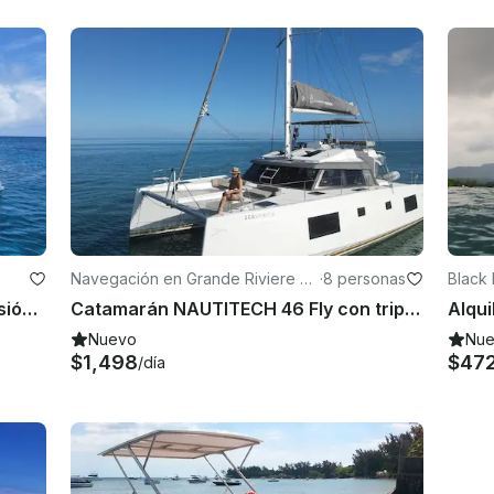
Navegación en Grande Riviere N
·
8 personas
Black 
oire
Catamarán NAUTITECH 46 Fly (versión del propietario) con tripulación en alquiler en Mauricio
Catamarán NAUTITECH 46 Fly con tripulación en alquiler en Rivière, Mauricio
Nuevo
Nu
$1,498
$47
/día