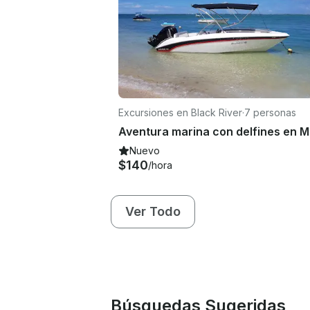
Excursiones en Black River
·
7 personas
Nuevo
$140
/hora
Ver Todo
Búsquedas Sugeridas