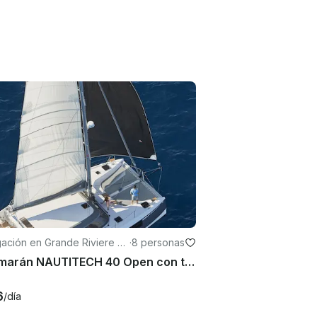
ación en Grande Riviere N
·
8 personas
Catamarán NAUTITECH 40 Open con tripulación en alquiler en Mauricio
6
/día