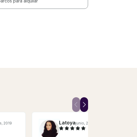
arcos para alquilar
Latoya
e, 2019
junio, 2024
U