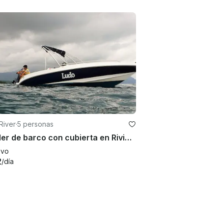
River
·
5 personas
Alquiler de barco con cubierta en Rivière Noire
evo
2
/día