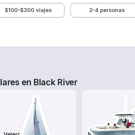
$100-$300 viajes
2-4 personas
ares en Black River
Veleros
Barcos de pesca