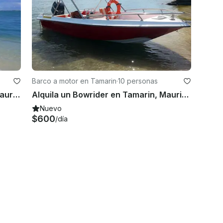
Barco a motor en Tamarin
·
10 personas
Aventura marina con delfines en Mauricio
Alquila un Bowrider en Tamarin, Mauricio
Nuevo
$600
/día