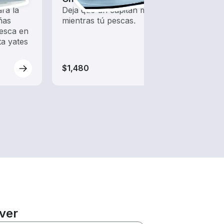
ra la
Deja que un capitán maneje
Explo
ñas
mientras tú pescas.
con u
esca en
dedic
ta yates
explo
$1,480
$140
iver