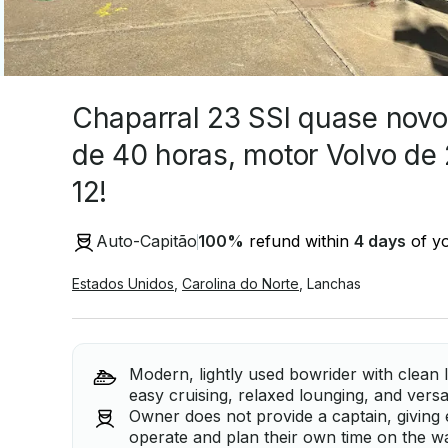
Chaparral 23 SSI quase no
de 40 horas, motor Volvo de
12!
Auto-Capitão
100
%
refund within
4 days
of yo
Estados Unidos
,
Carolina do Norte
,
Lanchas
Modern, lightly used bowrider with clean 
easy cruising, relaxed lounging, and versa
Owner does not provide a captain, giving e
operate and plan their own time on the wa