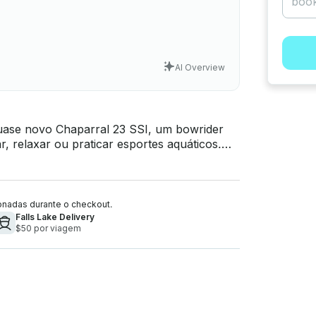
AI Overview
uase novo Chaparral 23 SSI, um bowrider
r, relaxar ou praticar esportes aquáticos.
 de 40 horas no motor, tornando-o um dos
parral
nadas durante o checkout.
Falls Lake Delivery
$50 por viagem
tooth, blusa de bimini, plataforma de
ento. Ótimo para: passeios em família,
uer um dos três lagos listados acima . -
Se