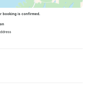
ur
booking is confirmed.
ion
Address