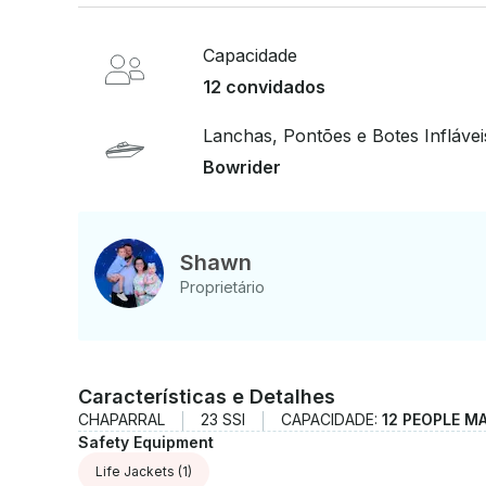
você está planejando um dia relaxante ou um div
oferece conforto , estilo e desempenho. Reserve agora para um dia inesquecível no lago!
Mensagem com qualquer dúvida ou para verificar 
Capacidade
12 convidados
Lanchas, Pontões e Botes Inflávei
Bowrider
Shawn
Proprietário
Características e Detalhes
CHAPARRAL
23 SSI
CAPACIDADE:
12 PEOPLE M
Safety Equipment
Life Jackets
(1)