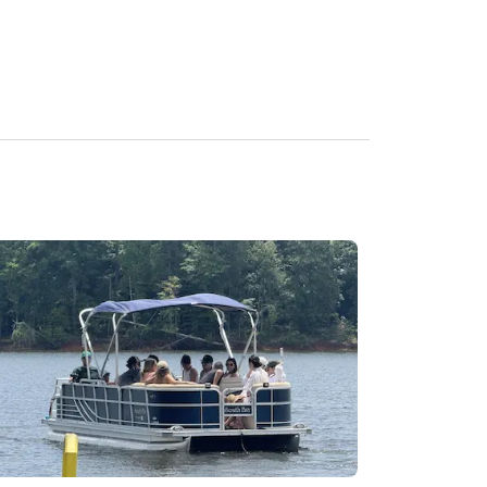
ma inspeção completa do barco, um passo a passo 
A inspeção deve ser concluída antes que o barco 
is disso, será aplicada uma taxa de devolução 
xa é rigorosamente aplicada para garantir a entrega 