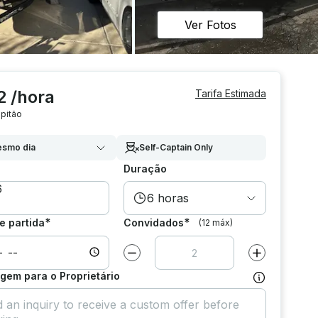
Ver Fotos
2 /hora
Tarifa Estimada
pitão
smo dia
Self-Captain Only
Duração
6 horas
*
*
e partida
Convidados
(12 máx)
Diminuir valor por
1
Aumentar valor
em para o Proprietário