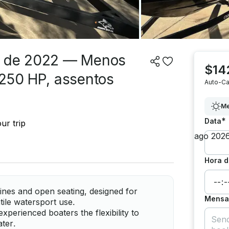
vo de 2022 — Menos
$14
 250 HP, assentos
Auto-Ca
Me
*
Data
ur trip
Hora d
lines and open seating, designed for
Mensag
tile watersport use.
xperienced boaters the flexibility to
ter.