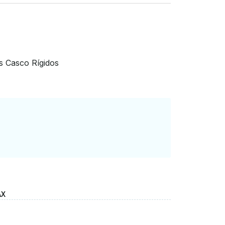
ertido passeio em grupo, este Chaparral
a disponibilidade.
s Casco Rígidos
AX