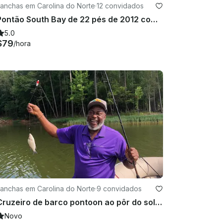
Lanchas em Carolina do Norte
·
12 convidados
do de locação e não pode ser adicionada 
Pontão South Bay de 22 pés de 2012 com grade e tubos disponíveis mediante solicitação!
5.0
mbustível, você é responsável por reabastecer o 
$79
/hora
ção de combustível pré-pago não for selecionada, 
 for devolvido em uma condição que exija limpeza 
Lanchas em Carolina do Norte
·
9 convidados
Cruzeiro de barco pontoon ao pôr do sol - Sun Tracker Party Barge 20 DLX
Novo