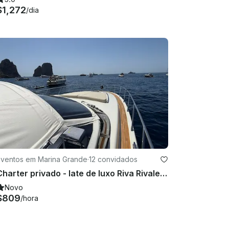
$1,272
/dia
Eventos em Marina Grande
·
12 convidados
Charter privado - Iate de luxo Riva Rivale 52 em Capri
Novo
$809
/hora