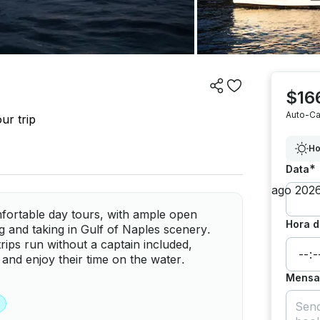
$16
Auto-Ca
ur trip
Ho
*
Data
fortable day tours, with ample open
Hora d
ng and taking in Gulf of Naples scenery.
ips run without a captain included,
 and enjoy their time on the water.
Mensag