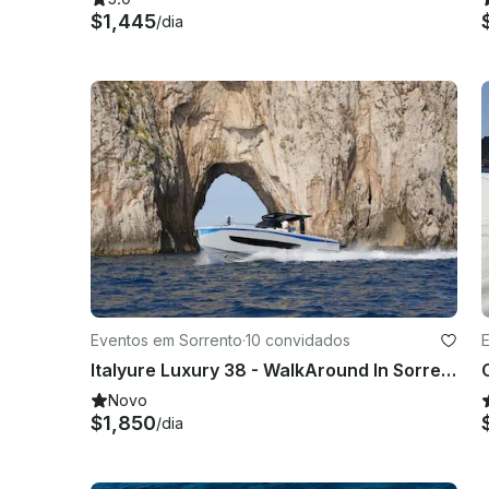
$1,445
/dia
Eventos em Sorrento
·
10 convidados
Italyure Luxury 38 - WalkAround In Sorrento
Novo
$1,850
/dia