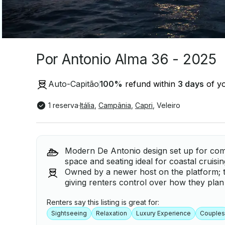
Por Antonio Alma 36 - 2025
Auto-Capitão
100
%
refund within
3 days
of yo
1 reserva
·
Itália
,
Campânia
,
Capri
,
Veleiro
Modern De Antonio design set up for com
space and seating ideal for coastal cruisi
Owned by a newer host on the platform; tr
giving renters control over how they plan
Renters say this listing is great for:
Sightseeing
Relaxation
Luxury Experience
Couples