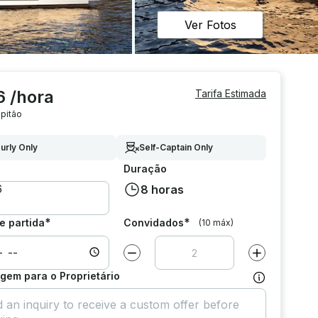
Ver Fotos
6 /hora
Tarifa Estimada
pitão
urly Only
Self-Captain Only
Duração
8 horas
*
*
e partida
Convidados
(10 máx)
Diminuir valor por
1
Aumentar valor
em para o Proprietário