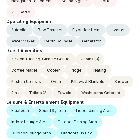
Navigation Equipment
Sound Signals
Tool Kit
VHF Radio
Operating Equipment
Autopilot
Bow Thruster
Flybridge Helm
Inverter
Water Maker
Depth Sounder
Generator
Guest Amenities
Air Conditioning, Climate Control
Cabins
(3)
Coffee Maker
Cooler
Fridge
Heating
Kitchen Utensils
Oven
Pillows & Blankets
Shower
Sink
Toilets
(2)
Towels
Washrooms Onboard
Leisure & Entertainment Equipment
Bluetooth
Sound System
Indoor dinning Area
Indoor Lounge Area
Outdoor Dinning Area
Outdoor Lounge Area
Outdoor Sun Bed