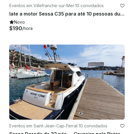
Eventos em Villefranche-sur-Mer
·
10 convidados
Iate a motor Sessa C35 para até 10 pessoas durante a noite
Novo
$190
/hora
Eventos em Saint-Jean-Cap-Ferrat
·
10 convidados
Sessa Dorado de 32 pés — Cruzeiro pela Riviera Francesa e aventura de natação