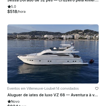
5.0
$518
/hora
Eventos em Villeneuve-Loubet
·
14 convidados
Aluguer de iates de luxo VZ 68 — Aventura à vela na Riviera Francesa
Novo