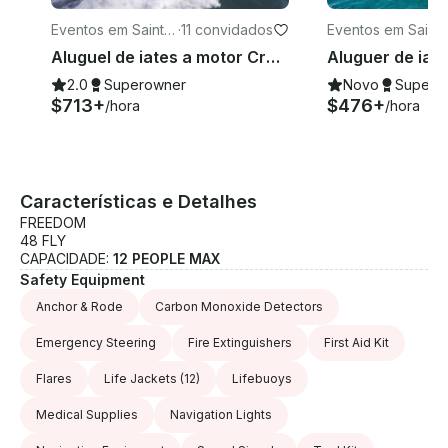
Eventos em Saint-J
·
11 convidados
Eventos em Saint-
ean-Cap-Ferrat
ean-Cap-Ferrat
Aluguel de iates a motor Cranchi 44 na Riviera Francesa, França, para 11 pessoas
2.0
Superowner
Novo
Supero
$713+
$476+
/hora
/hora
Características e Detalhes
FREEDOM
48 FLY
CAPACIDADE:
12 PEOPLE MAX
Safety Equipment
Anchor & Rode
Carbon Monoxide Detectors
Emergency Steering
Fire Extinguishers
First Aid Kit
Flares
Life Jackets
(12)
Lifebuoys
Medical Supplies
Navigation Lights