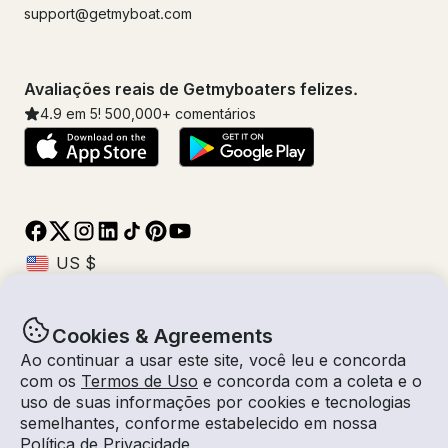
support@getmyboat.com
Avaliações reais de Getmyboaters felizes.
4.9
em 5!
500,000
+ comentários
Cookies & Agreements
© Getmyboat 2026
Termos
Privacidade
Ao continuar a usar este site, você leu e concorda
com os
Termos de Uso
e concorda com a coleta e o
uso de suas informações por cookies e tecnologias
semelhantes, conforme estabelecido em nossa
08 ago 2026
$1,144 /hora
Política de Privacidade
.