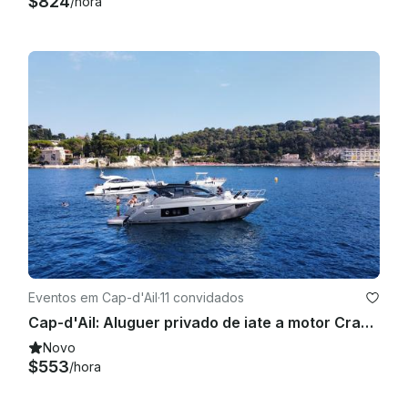
$824
/hora
Eventos em Cap-d'Ail
·
11 convidados
Cap-d'Ail: Aluguer privado de iate a motor Cranchi 44HT na Riviera Francesa
Novo
$553
/hora