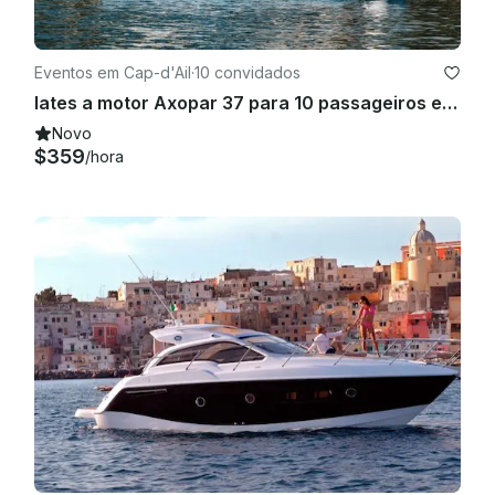
Eventos em Cap-d'Ail
·
10 convidados
Iates a motor Axopar 37 para 10 passageiros em Cap-d'Ail
Novo
$359
/hora