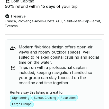
Com Capitão
50
%
refund within
15 days
of your trip
1 reserva
·
França
,
Provença-Alpes-Costa Azul
,
Saint-Jean-Cap-Ferrat
,
Eventos
Modern flybridge design offers open-air
views and roomy outdoor spaces, well
suited to relaxed coastal cruising and social
time on the water.
Trips run with a professional captain
included, keeping navigation handled so
your group can stay focused on the
coastline and time together.
Renters say this listing is great for:
Sightseeing
Sunset Cruising
Relaxation
Large Groups