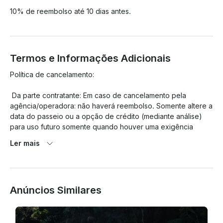
10% de reembolso até 10 dias antes.
Termos e Informações Adicionais
Política de cancelamento:

 Da parte contratante: Em caso de cancelamento pela 
agência/operadora: não haverá reembolso. Somente altere a 
data do passeio ou a opção de crédito (mediante análise) 
para uso futuro somente quando houver uma exigência 
dentro de 72 horas antes do embarque para qualquer data 
Ler mais
disponível. No entanto, para o Carnaval e o Réveillon, essas 
regras não se aplicam, sem reembolso ou alteração de data

. Por motivos climáticos: Caso a Marinha proíba a navegação 
Anúncios Similares
devido a condições climáticas ou problemas de segurança, a 
agência/operadora poderá alterar a data do passeio para 
qualquer data ou opção de crédito disponível (mediante 
análise), sem reembolso do valor pago se for um problema 