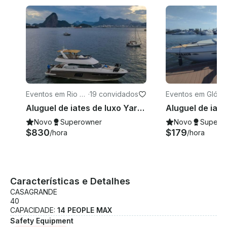
Eventos em Rio d
·
19 convidados
Eventos em Glória
e Janeiro
Aluguel de iates de luxo Yara Prestige de 60 pés no Rio
Novo
Superowner
Novo
Supero
$830
$179
/hora
/hora
Características e Detalhes
CASAGRANDE
40
CAPACIDADE:
14 PEOPLE MAX
Safety Equipment