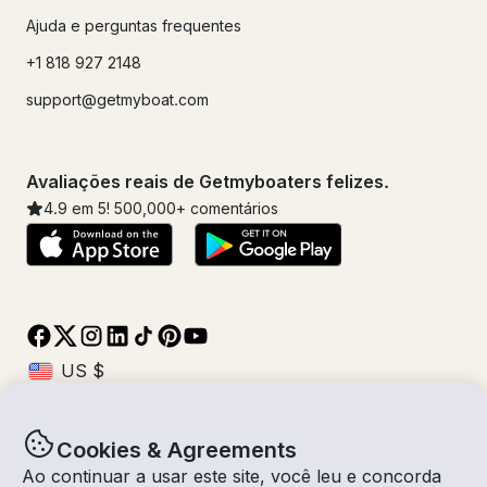
Ajuda e perguntas frequentes
+1 818 927 2148
support@getmyboat.com
Avaliações reais de Getmyboaters felizes.
4.9
em 5!
500,000
+ comentários
Cookies & Agreements
© Getmyboat 2026
Termos
Privacidade
Ao continuar a usar este site, você leu e concorda