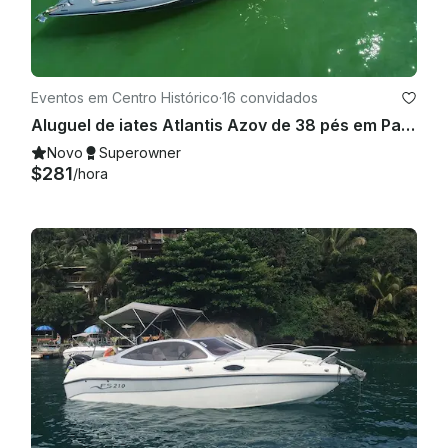
Eventos em Centro Histórico
·
16 convidados
Aluguel de iates Atlantis Azov de 38 pés em Paraty, Rio de Janeiro
Novo
Superowner
$281
/hora