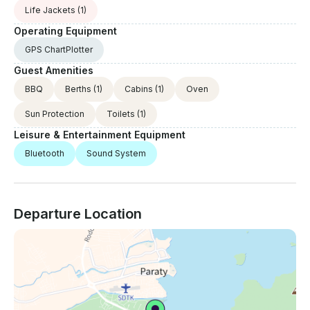
Life Jackets
(1)
Operating Equipment
GPS ChartPlotter
Guest Amenities
BBQ
Berths
(1)
Cabins
(1)
Oven
Sun Protection
Toilets
(1)
Leisure & Entertainment Equipment
Bluetooth
Sound System
Departure Location