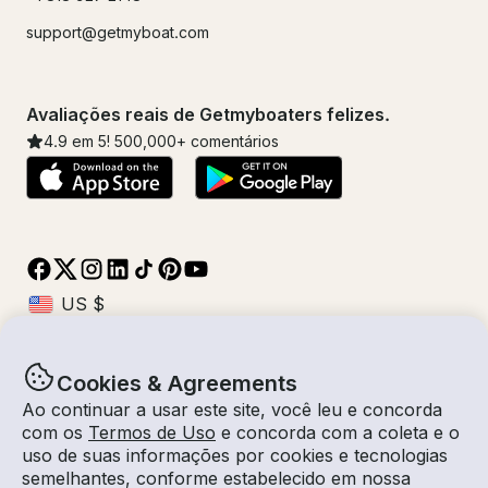
support@getmyboat.com
Avaliações reais de Getmyboaters felizes.
4.9
em 5!
500,000
+ comentários
Cookies & Agreements
© Getmyboat 2026
Termos
Privacidade
Ao continuar a usar este site, você leu e concorda
com os
Termos de Uso
e concorda com a coleta e o
uso de suas informações por cookies e tecnologias
semelhantes, conforme estabelecido em nossa