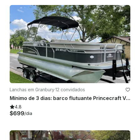
Lanchas em Granbury
·
12 convidados
Mínimo de 3 dias: barco flutuante Princecraft Vectra 23 XT 2019 | Lake Granbury
4.8
$699
/dia