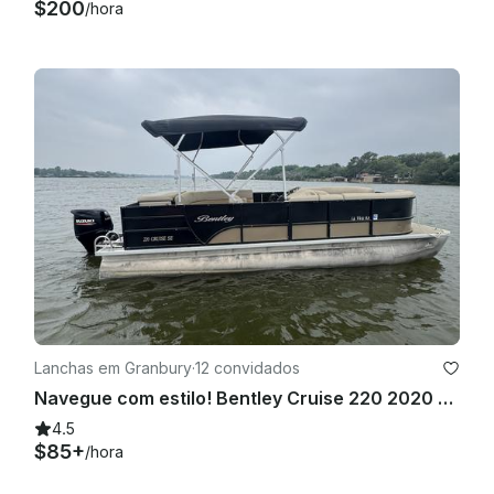
 - Sem spray de protetor solar — somente loção, por favor, 
$200
/hora
para ajudar a proteger os assentos.

 - Evite vinho tinto ou outras bebidas ou alimentos que 
manchem enquanto estiver a bordo.

 🎉 Acima de tudo, divirta-se! 

Estamos aqui para garantir que você tenha uma experiência 
incrível no Lago Granbury. Vamos torná-lo seguro, divertido 
e inesquecível!

 *O barco estará com o tanque cheio de combustível quando 
você embarcar. O locatário será responsável por abastecer 
o tanque de combustível na Stumpy's Marina no final do 
aluguel. Seu cartão de crédito será usado nas bombas de 
gasolina da marina

Lanchas em Granbury
·
12 convidados
.
Navegue com estilo! Bentley Cruise 220 2020 - 140 CV - Dias em Epic Lake Await
4.5
$85+
/hora