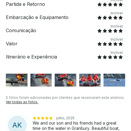
Depois de confirmar que um capitão está disponível
Partida e Retorno
no horário solicitado, entrarei em contato para
finalizar sua reserva . 📍 Localização: Ancorado em
Incrível
Embarcação e Equipamento
Lake Granbury, TX 🎉 Perfeito para: passeios em
família, celebrações, cruzeiros ao pôr do sol ou
Incrível
Comunicação
apenas um dia relaxante na água! Depois de
experimentar The Tipsy Bostie, você vai querer
Incrível
voltar sempre!
Valor
Incrível
Itinerário e Experiência
5 fotos foram adicionadas por clientes que reservaram este anúncio.
Ver todas as fotos.
julho, 2025
We and our son and his friends had a great
A
K
time on the water in Granbury. Beautiful boat,