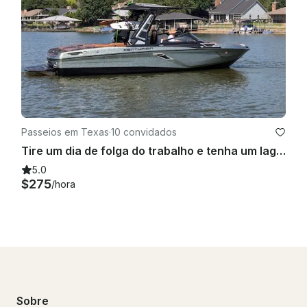
Passeios em Texas
·
10 convidados
Tire um dia de folga do trabalho e tenha um lago só para você com o Centurion Ri245 Wakeboat
5.0
$275
/hora
Sobre