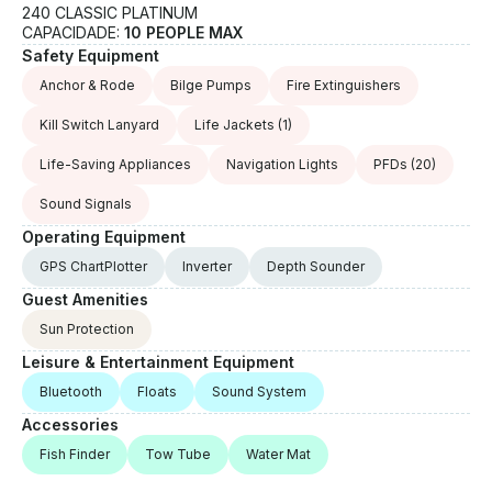
240 CLASSIC PLATINUM
CAPACIDADE:
10 PEOPLE MAX
Safety Equipment
Anchor & Rode
Bilge Pumps
Fire Extinguishers
Kill Switch Lanyard
Life Jackets
(1)
Life-Saving Appliances
Navigation Lights
PFDs
(20)
Sound Signals
Operating Equipment
GPS ChartPlotter
Inverter
Depth Sounder
Guest Amenities
Sun Protection
Leisure & Entertainment Equipment
Bluetooth
Floats
Sound System
Accessories
Fish Finder
Tow Tube
Water Mat