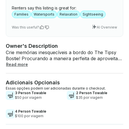
Renters say this listing is great for:
Families
Watersports
Relaxation
Sightseeing
Was this useful?
AI Overview
Owner's Description
Crie memórias inesquecíveis a bordo do The Tipsy
Bostie! Procurando a maneira perfeita de aproveitar
o Lago Granbury? Você não está apenas alugando
Read more
um barco — você está reservando uma aventura
inesquecível no The Tipsy Bostie! Este luxuoso 2022
Adicionais Opcionais
Crest 240 Classic Platinum Tritoon foi construído
para diversão, conforto e relaxamento, esteja você
Essas opções podem ser adicionadas durante o checkout.
3 Person Towable
2 Person Towable
comemorando uma ocasião especial ou apenas
$50 por viagem
$35 por viagem
relaxando na água. Por que escolher The Tipsy
Bostie? ✅ Navegação sem estresse — Seu capitão
4 Person Towable
experiente cuida de tudo — atracar, abastecer e
$100 por viagem
navegar — para que você possa sentar, relaxar e se
divertir. ✅ Espaçoso e confortável — Assentos