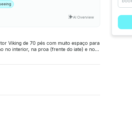
seeing
AI Overview
tor Viking de 70 pés com muito espaço para
 no interior, na proa (frente do iate) e no
 festas, eventos corporativos ou para
a de alto-falantes Bluetooth - Natação -
eta ) - Centro da cidade -