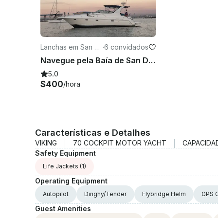
Lanchas em San Di
·
6 convidados
ego
Navegue pela Baía de San Diego em um iate Cruisers de 40 pés com um capitão 5 estrelas!
5.0
$400
/hora
Características e Detalhes
VIKING
70 COCKPIT MOTOR YACHT
CAPACIDA
Safety Equipment
Life Jackets
(1)
Operating Equipment
Autopilot
Dinghy/Tender
Flybridge Helm
GPS C
Guest Amenities