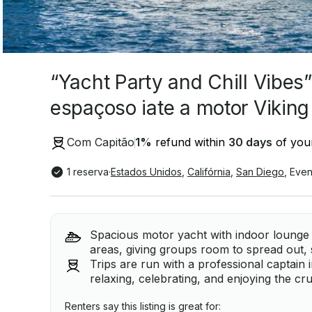
“Yacht Party and Chill Vibes
espaçoso iate a motor Viking
Com Capitão
1
%
refund within
30 days
of your
1 reserva
·
Estados Unidos
,
Califórnia
,
San Diego
,
Even
Spacious motor yacht with indoor loung
areas, giving groups room to spread out, 
Trips are run with a professional captain
relaxing, celebrating, and enjoying the cr
Renters say this listing is great for: