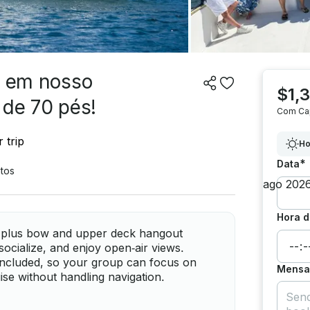
” em nosso
$1,
 de 70 pés!
Com Ca
 trip
Ho
*
Data
tos
Hora d
e plus bow and upper deck hangout
socialize, and enjoy open‑air views.
 included, so your group can focus on
Mensag
uise without handling navigation.