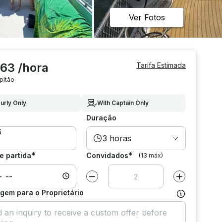
Ver Fotos
363 /hora
Tarifa Estimada
pitão
urly Only
With Captain Only
Duração
3 horas
*
*
e partida
Convidados
(13 máx)
Diminuir valor por
1
Aumentar valor
em para o Proprietário