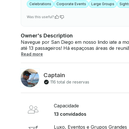
Celebrations
Corporate Events
Large Groups
Sight
Was this useful?
Owner's Description
Navegue por San Diego em nosso lindo iate a mo
até 13 passageiros! Há espaçosas áreas de reunião
andar superior! Este iate é perfeito para grandes
Read more
ancorar e pular na água! O que está incluído: -Licenças: Capitão e tripulação inscritos no
programa de testes de drogas do DOT. - Refrigerador com gelo - Águas - Lanches - Toalhas
- Vários flutuadores e tapetes dobráveis - Sistem
Captain
BYOB sem taxa - BYOF sem taxa - Charcutaria/pratos - reserve 7 dias antes do cruzeiro -
116 total de reservas
Geladeira grande com gelo - Xícaras, pratos, utensílios, coqueteleira - Banheiro -
Combustível - Tudo incluído, sem taxas adicionais (excluindo gorj
Estacionamento no local - Frete licenciado com o porto de San Diego Volte e relaxe enquanto
o capitão e a tripulação cuidam do resto!
Capacidade
13 convidados
Luxo, Eventos e Grupos Grandes