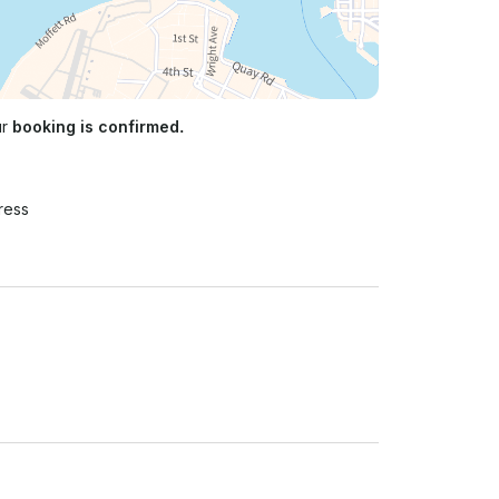
ur
booking is confirmed.
ress