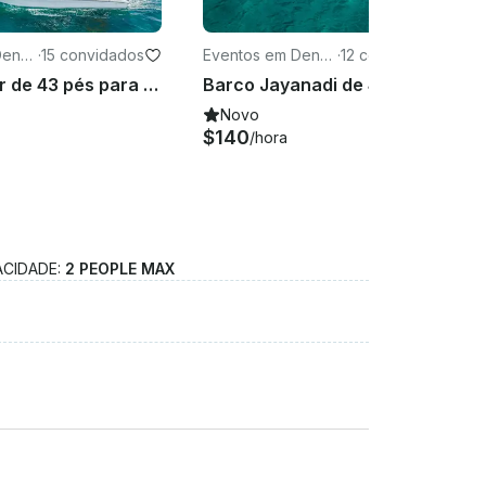
Denp
·
15 convidados
Eventos em Denp
·
12 convidados
asar
Iate a motor de 43 pés para 15 pessoas para passeio de barco em Nusa Penida
Barco Jayanadi de 40 pés para 13 pessoas em Bali
Novo
$140
/hora
ACIDADE:
2 PEOPLE MAX