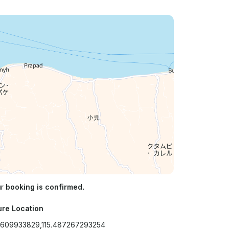
ur
booking is confirmed.
ure Location
2609933829,115.487267293254