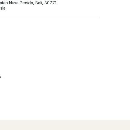
tan Nusa Penida, Bali, 80771
sia
n