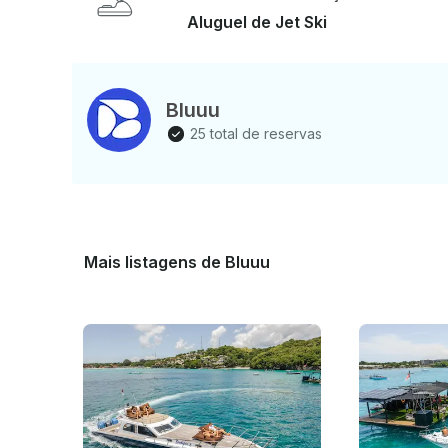
As - condições climáticas e do mar podem mudar, 
Aluguel de Jet Ski
máximo seu tempo de locação
Bluuu
25 total de reservas
Mais listagens de Bluuu