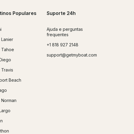
tinos Populares
Suporte 24h
i
Ajuda e perguntas
frequentes
 Lanier
+1 818 927 2148
 Tahoe
support@getmyboat.com
Diego
 Travis
ort Beach
ago
 Norman
Largo
in
thon