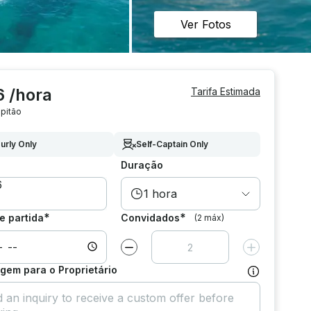
Ver Fotos
6 /hora
Tarifa Estimada
pitão
urly Only
Self-Captain Only
Duração
1 hora
*
*
e partida
Convidados
(2 máx)
Diminuir valor por
1
Aumentar valor
em para o Proprietário