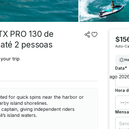
GTX PRO 130 de
$15
 até 2 pessoas
Auto-Ca
your trip
Ho
*
Data
Hora d
ited for quick spins near the harbor or
rby island shorelines.
 captain, giving independent riders
Mensag
i’s island waters.