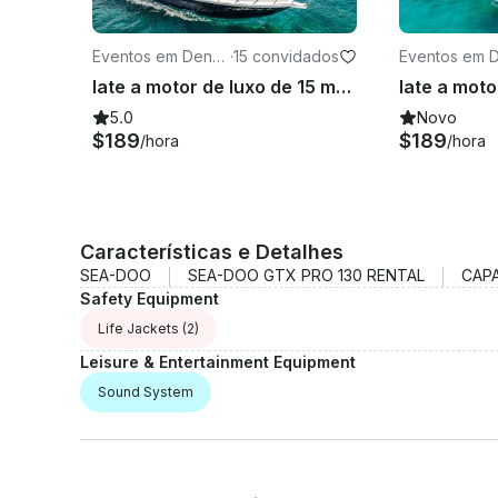
Eventos em Denp
·
15 convidados
Eventos em 
asar
asar
Iate a motor de luxo de 15 metros na Indonésia para 15 pessoas em Bali
5.0
Novo
$189
$189
/hora
/hora
Características e Detalhes
SEA-DOO
SEA-DOO GTX PRO 130 RENTAL
CAP
Safety Equipment
Life Jackets
(2)
Leisure & Entertainment Equipment
Sound System