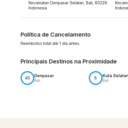
Kecamatan Denpasar Selatan, Bali, 80229
Kecama
Indonesia
Indone
Política de Cancelamento
Reembolso total até 1 dia antes.
Principais Destinos na Proximidade
Denpasar
Kuta Selata
46
8
Bali
Bali