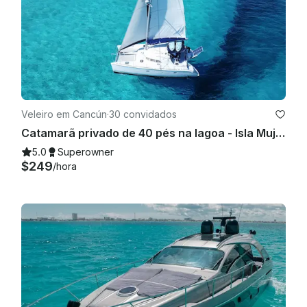
Veleiro em Cancún
·
30 convidados
Catamarã privado de 40 pés na lagoa - Isla Mujeres | Bar aberto, mergulho com snorkel e almoço
5.0
Superowner
$249
/hora