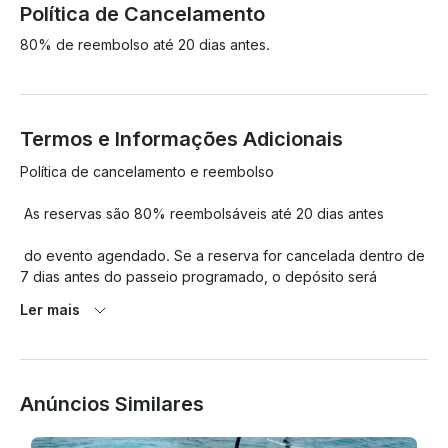
Política de Cancelamento
80% de reembolso até 20 dias antes.
Termos e Informações Adicionais
Política de cancelamento e reembolso

 As reservas são 80% reembolsáveis até 20 dias antes

 do evento agendado. Se a reserva for cancelada dentro de 
7 dias antes do passeio programado, o depósito será 
perdido.

Ler mais
 Os cancelamentos também se aplicam se o porto de 
capitania enviar uma declaração dizendo que o porto está 
fechado devido ao vento excessivo e às ondas altas.!!  

Anúncios Similares
E o cancelamento em dias nublados ou com pouca chuva 