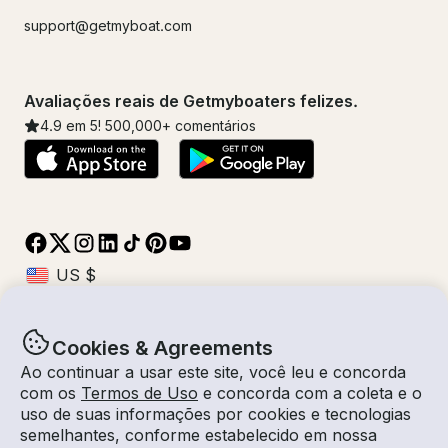
support@getmyboat.com
Avaliações reais de Getmyboaters felizes.
4.9
em 5!
500,000
+ comentários
Cookies & Agreements
© Getmyboat 2026
Termos
Privacidade
Ao continuar a usar este site, você leu e concorda
com os
Termos de Uso
e concorda com a coleta e o
uso de suas informações por cookies e tecnologias
semelhantes, conforme estabelecido em nossa
08 ago 2026
$3,450 /hora