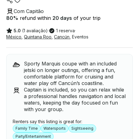
Com Capitão
80
%
refund within
20 days
of your trip
5.0
(1 avaliação)
·
1 reserva
·
México
,
Quintana Roo
,
Cancún
,
Eventos
Sporty Marquis coupe with an included
jetski on longer outings, offering a fun,
comfortable platform for cruising and
water play off Cancún’s coastline.
Captain is included, so you can relax while
a professional handles navigation and local
waters, keeping the day focused on fun
with your group.
Renters say this listing is great for:
Family Time
Watersports
Sightseeing
Party/Entertainment