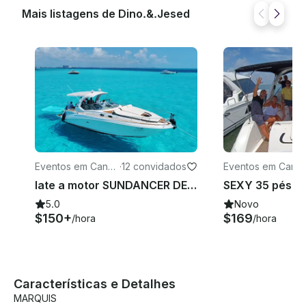
Mais listagens de Dino.&.Jesed
Eventos em Cancú
·
12 convidados
Eventos em Canc
n
n
Iate a motor SUNDANCER DE 36 PÉS DIVERTIDO E ACESSÍVEL em Cancún, JETSKI GRATUITO POR 1 HORA
5.0
Novo
$150+
$169
/hora
/hora
Características e Detalhes
MARQUIS