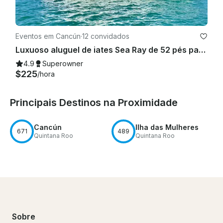
Eventos em Cancún
·
12 convidados
Luxuoso aluguel de iates Sea Ray de 52 pés para 12 pessoas em Cancún
4.9
Superowner
$225
/hora
Principais Destinos na Proximidade
Cancún
Ilha das Mulheres
671
489
Quintana Roo
Quintana Roo
Sobre