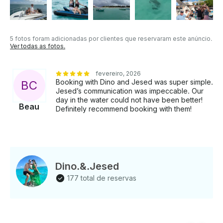
extra) • Em dias especiais, como Véspera de Natal,
Véspera de Ano Novo, as tarifas mudam Se você
tiver alguma dúvida, podemos respondê-la por meio
da plataforma de mensagens da GetMyBoat antes de
5 fotos foram adicionadas por clientes que reservaram este anúncio.
pagar. Basta clicar em “Enviar consulta” e nos enviar
Ver todas as fotos.
uma pergunta para uma oferta personalizada.
fevereiro, 2026
Booking with Dino and Jesed was super simple.
B
C
Jesed’s communication was impeccable. Our
day in the water could not have been better!
Beau
Definitely recommend booking with them!
Dino.&.Jesed
177 total de reservas