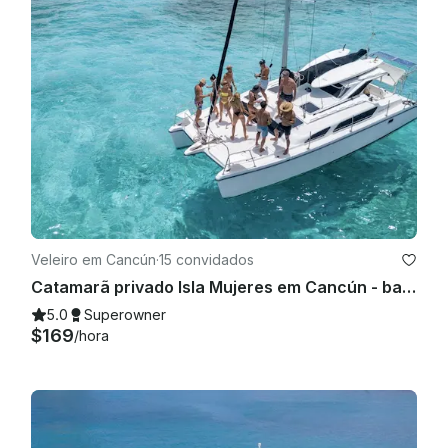
não se aplica porque o clima em Cancún muda muito... 
significa que uma hora pode estar chovendo e a próxima 
hora fica ensolarada 🔆 oferece 30 minutos de tolerância em 
relação ao horário de partida acordado do iate e, após 
esses 30 minutos, o tempo de sua locação começará a 
contar. Só é permitido fumar nas áreas designadas, você 
deve perguntar ao capitão.

Veleiro em Cancún
·
15 convidados
Catamarã privado Isla Mujeres em Cancún - bar aberto, almoço com snorkel e diversão
5.0
Superowner
$169
/hora