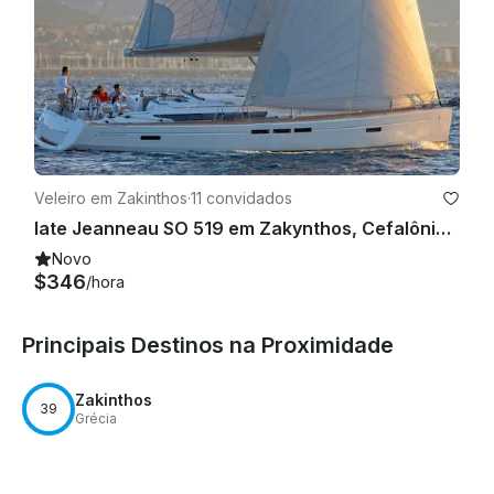
Veleiro em Zakinthos
·
11 convidados
Iate Jeanneau SO 519 em Zakynthos, Cefalônia e Mar Jônico
Novo
$346
/hora
Principais Destinos na Proximidade
Zakinthos
39
Grécia