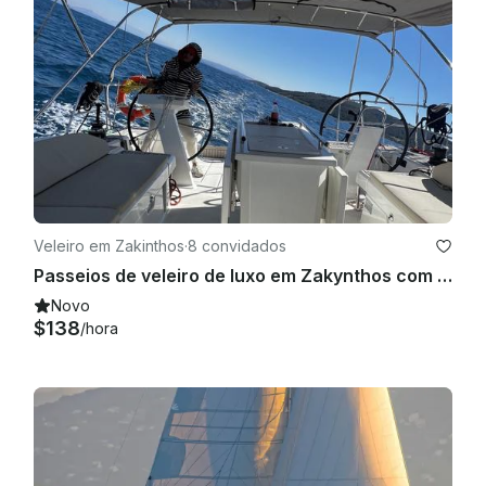
Veleiro em Zakinthos
·
8 convidados
Passeios de veleiro de luxo em Zakynthos com um Beneteau Oceania 46.1
Novo
$138
/hora