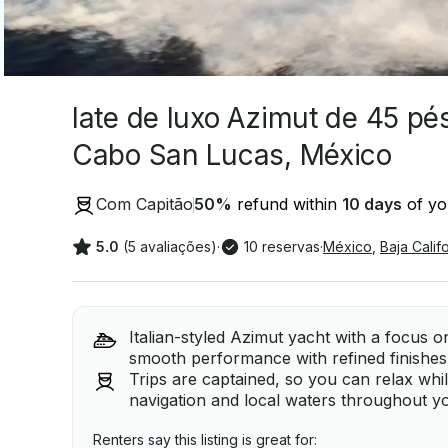
Iate de luxo Azimut de 45 pé
Cabo San Lucas, México
Com Capitão
50
%
refund within
10 days
of you
5.0
(5 avaliações)
·
10 reservas
·
México
,
Baja Calif
Italian-styled Azimut yacht with a focus 
smooth performance with refined finishes 
Trips are captained, so you can relax whi
navigation and local waters throughout y
Renters say this listing is great for: