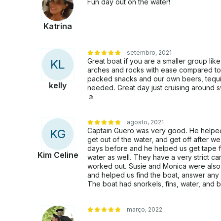
Fun day out on the water!
Katrina
setembro, 2021
Great boat if you are a smaller group lik
K
L
arches and rocks with ease compared to l
packed snacks and our own beers, tequil
kelly
needed. Great day just cruising around 
☺️
agosto, 2021
Captain Guero was very good. He helped
K
G
get out of the water, and get off after 
days before and he helped us get tape f
Kim Celine
water as well. They have a very strict c
worked out. Susie and Monica were also
and helped us find the boat, answer any
The boat had snorkels, fins, water, and b
março, 2022