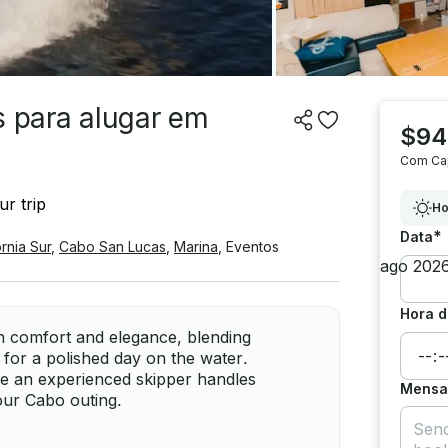
s para alugar em
$94
Com Ca
r trip
Ho
*
Data
ornia Sur
,
Cabo San Lucas
,
Marina
,
Eventos
Hora d
on comfort and elegance, blending
for a polished day on the water.
le an experienced skipper handles
Mensag
our Cabo outing.