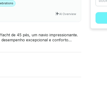
ebrations
AI Overview
Yacht de 45 pés, um navio impressionante.
e, desempenho excepcional e conforto
te decorado. O iate possui um salão
tos de alta qualidade e móveis luxuosos.
 janelas, criando um ambiente convidativo e
ozinha bem equipada, perfeita para preparar
zar. O flybridge oferece vistas panorâmicas
 o sol enquanto aprecia a beleza do ambiente.
mpanhe ou entretendo convidados, os
istemas de navegação do iate. Com um
 um passeio suave e estável, garantindo
 artesanato impecável e atenção aos