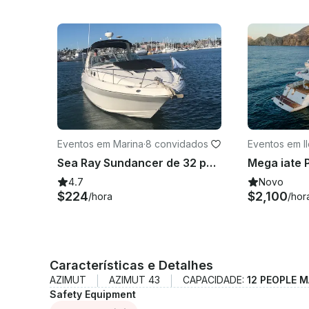
Eventos em Marina
·
8 convidados
Eventos em I
nso Green
Sea Ray Sundancer de 32 pés em Cabo San Lucas, Baja California
4.7
Novo
$224
$2,100
/hora
/hor
Características e Detalhes
AZIMUT
AZIMUT 43
CAPACIDADE:
12 PEOPLE 
Safety Equipment