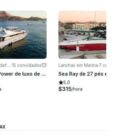
ldefo
·
15 convidados
Lanchas em Marina
·
7 convidados
Mega iate Power de luxo de 98 pés em Cabo San Lucas
Sea Ray de 27 pés em Cabo San Lucas, México Brand New 2020
5.0
$315
a
/hora
MAX