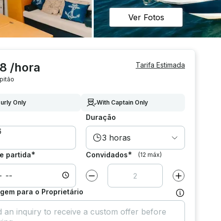
Ver Fotos
8 /hora
Tarifa Estimada
pitão
urly Only
With Captain Only
Duração
3 horas
*
*
e partida
Convidados
(12 máx)
Diminuir valor por
1
Aumentar valor
em para o Proprietário