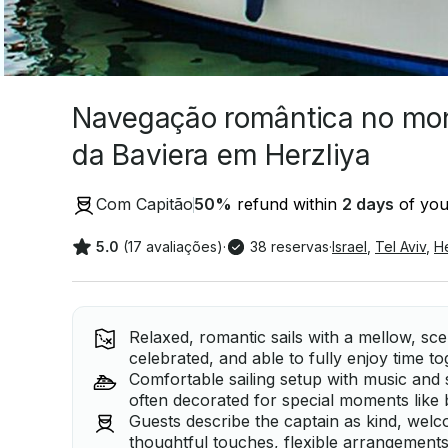
Navegação romântica no mo
da Baviera em Herzliya
Com Capitão
50
%
refund within
2 days
of your
5.0
(17 avaliações)
·
38 reservas
·
Israel
,
Tel Aviv
,
He
Relaxed, romantic sails with a mellow, sc
celebrated, and able to fully enjoy time t
Comfortable sailing setup with music and
often decorated for special moments like 
Guests describe the captain as kind, welco
thoughtful touches, flexible arrangements