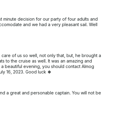
e segurança, vamos mimá-lo ao mais alto
 e segura. Este iate de luxo tem os
t minute decision for our party of four adults and
ccomodate and we had a very pleasant sail. Well
erior, há uma área
l, travesseiros, enquanto desfruta de uma
ecorado com balões e um grande cartaz de
are of us so well, not only that, but, he brought a
e você pagar. Basta clicar em “Solicitar
s to the cruise as well. It was an amazing and
erta personalizada
 a beautiful evening, you should contact Almog
ly 16, 2023. Good luck 🍀
nd a great and personable captain. You will not be