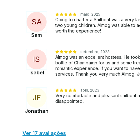
balões e fotos tiradas pelo proprietário do iate.O que esperar a bordo: O “Ahmit 3" é um iate
grande e luxuoso, equipado com equipamentos d
maio, 2025
nível e proporcionar uma navegação descontraída
Going to charter a Sailboat was a very las
S
A
two young children. Almog was able to a
recursos mais recentes para sua conveniência e indulgência .No andar sup
worth the experience!
de relaxamento, incluindo um colchão confortáve
Sam
taça de champanhe e música. O deck abaixo é d
parabéns .O Ahmit 3 está equipado com todas as credenciais de navegação necessárias e um
seguro completo e adequado. Se você tiver alguma dúvida, podemos respondê-la por meio
setembro, 2023
Almog was an excellent hostess. He took c
I
S
da plataforma de mensagens da GetMyBoat antes d
bottle of Champaign for us and some treat
reserva” e nos enviar uma pergunta para uma of
romantic experience. If you want to have
Isabel
services. Thank you very much Almog. Ju
abril, 2023
Very comfortable and pleasant sailboat a
J
E
disappointed.
Jonathan
Ver 17 avaliações