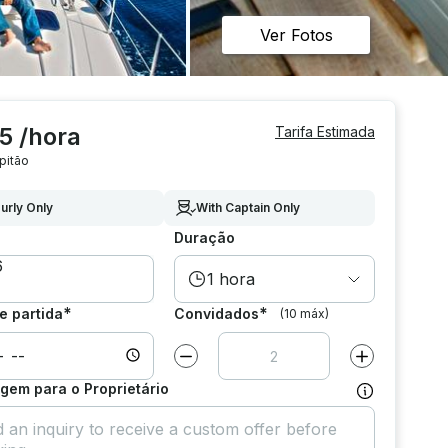
Ver Fotos
5 /hora
Tarifa Estimada
pitão
urly Only
With Captain Only
Duração
1 hora
*
*
e partida
Convidados
(10 máx)
Diminuir valor por
1
Aumentar valor
em para o Proprietário