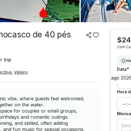
nocasco de 40 pés
$24
Com Ca
 trip
Ho
*
Data
rzliya
,
Veleiro
Hora d
enic vibe, where guests feel welcomed,
ogether on the water.
 space for couples or small groups,
Mensag
birthdays and romantic outings.
ming, and skilled, often adding
, and fun music for special occasions.