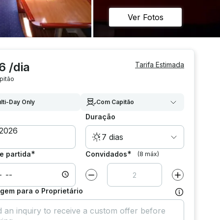
Ver Fotos
6 /dia
Tarifa Estimada
pitão
lti-Day Only
Com Capitão
Duração
7 dias
*
*
e partida
Convidados
(8 máx)
Diminuir valor por
1
Aumentar valor
em para o Proprietário