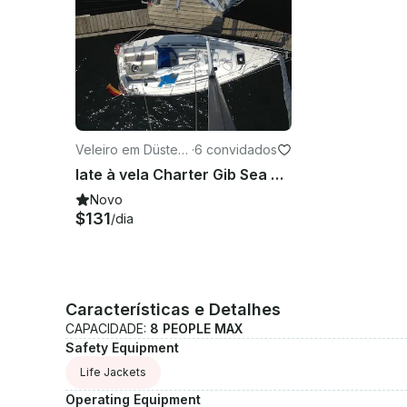
Veleiro em Düstern
·
6 convidados
brook
Iate à vela Charter Gib Sea 312 em Kiel
Novo
$131
/dia
Características e Detalhes
CAPACIDADE:
8 PEOPLE MAX
Safety Equipment
Life Jackets
Operating Equipment