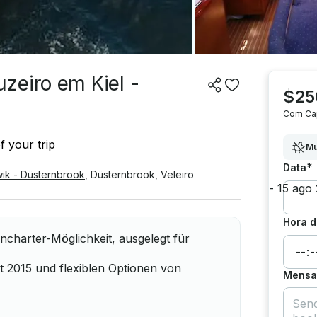
zeiro em Kiel -
$25
Com Ca
f your trip
Mu
*
Data
ik - Düsternbrook
,
Düsternbrook
,
Veleiro
Hora d
charter-Möglichkeit, ausgelegt für
eit 2015 und flexiblen Optionen von
Mensag