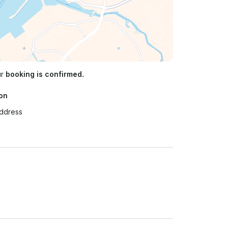
ur
booking is confirmed.
on
Address