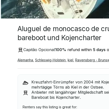
Aluguel de monocasco de cru
bareboot und Kojencharter
Capitão Opcional
100
%
refund within
5 days
o
Alemanha
,
Schleswig-Holstein
,
kiel
,
Ravensberg - Brunsw
Kreuzfahrt-Einrümpfer von 2004 mit Kojen
mehrtägige Törns ab Kiel in der Ostsee.
Anbieter mit langjähriger Mitgliedschaft s
Bareboat bis Kojencharter.
Renters say this listing is great for: