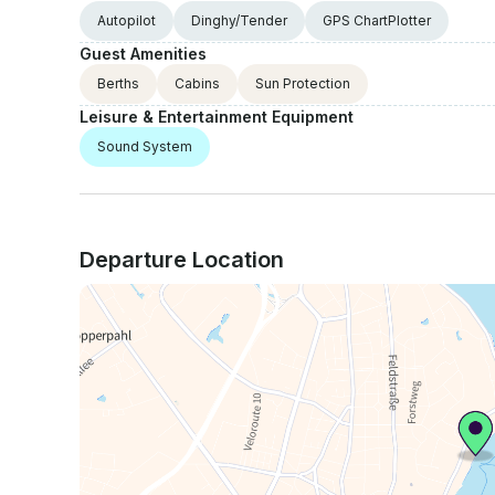
Autopilot
Dinghy/Tender
GPS ChartPlotter
Guest Amenities
Berths
Cabins
Sun Protection
Leisure & Entertainment Equipment
Sound System
Departure Location