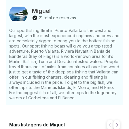
fornecerão todos os ingredientes frescos para
preparar um autêntico e delicioso ceviche mexicano
Miguel
no convés com o mesmo peixe que você
21 total de reservas
desembarcar durante a viagem . EQUIPAMENTO DE
PESCA INCLUÍDO: - varas, molinetes, ganchos e
Our sportfishing fleet in Puerto Vallarta is the best and
iscas . - Licenças de pesca incluídas para todos os
largest, with the most experienced captains and crew and
passageiros. COMODIDADES DE LAZER E
are completely rigged to bring you to the hottest fishing
CONFORTO INCLUÍDAS: - Equipamento de mergulho
spots. Our sport fishing boats will give you a top rated
com snorkel para explorar as principais reservas
adventure. Puerto Vallarta, Riviera Nayarit in Bahía de
marinhas, como Los Arcos. - Autorização oficial
Banderas (Bay of Flags) is a world-renown area for it’s
Marlin, Sailfish, Tuna and Dorado infested waters. People
certificada de observação de baleias para a
travel thousands of miles from countries all over the world
temporada de inverno. - Refrigerador abastecido
just to get a taste of the deep sea fishing that Vallarta can
com gelo fresco e água engarrafada. - Seguro
offer. In our fishing charters, cleaning and filleting is
pessoal completo para passageiros e equipamento
always included in the price. To get to the big fish, we
completo de segurança a bordo. - Equipe (1 capitão
offer trips to the Marietas Islands, El Morro, and El Faro.
e 1 marinheiro). LOGÍSTICA E PARTIDAS: Partidas
For the biggest fish of all, we offer trips to the legendary
waters of Corbetena and El Banco.
personalizadas disponíveis nos principais portos da
baía. As tarifas básicas de fretamento cobrem
totalmente o aluguel de iates particulares, a
tripulação, o combustível, o equipamento de
pesca/mergulho a céu aberto, a água e o gelo. As
Mais listagens de Miguel