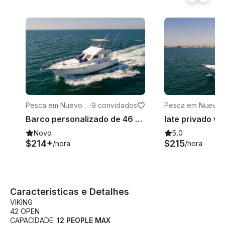
taxas de acesso ao cais da autoridade portuária local
são separadas (dependendo do cais designado), e
alimentos especializados, bebidas extras, protetor
solar ou toalhas não estão incluídos na taxa básica .
Pesca em Nuevo V
·
9 convidados
Pesca em Nuevo
allarta
Vallarta
Barco personalizado de 46 pés em Nuevo Vallarta
Novo
5.0
$214+
$215
/hora
/hora
Características e Detalhes
VIKING
42 OPEN
CAPACIDADE:
12 PEOPLE MAX