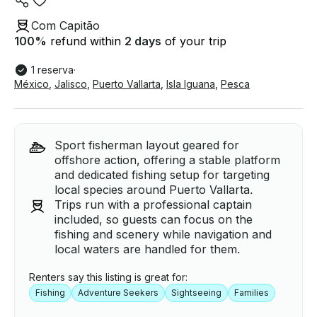
Com Capitão
100
%
refund within
2 days
of your trip
1 reserva
·
México
,
Jalisco
,
Puerto Vallarta
,
Isla Iguana
,
Pesca
Sport fisherman layout geared for
offshore action, offering a stable platform
and dedicated fishing setup for targeting
local species around Puerto Vallarta.
Trips run with a professional captain
included, so guests can focus on the
fishing and scenery while navigation and
local waters are handled for them.
Renters say this listing is great for:
Fishing
Adventure Seekers
Sightseeing
Families