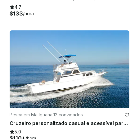
4.7
$133
/hora
Pesca em Isla Iguana
·
12 convidados
Cruzeiro personalizado casual e acessível para viagens recreativas ou de pesca
5.0
$110+
/hora