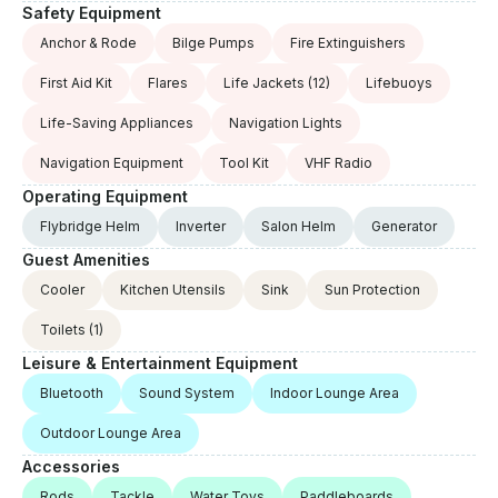
Safety Equipment
Anchor & Rode
Bilge Pumps
Fire Extinguishers
First Aid Kit
Flares
Life Jackets
(12)
Lifebuoys
Life-Saving Appliances
Navigation Lights
Navigation Equipment
Tool Kit
VHF Radio
Operating Equipment
Flybridge Helm
Inverter
Salon Helm
Generator
Guest Amenities
Cooler
Kitchen Utensils
Sink
Sun Protection
Toilets
(1)
Leisure & Entertainment Equipment
Bluetooth
Sound System
Indoor Lounge Area
Outdoor Lounge Area
Accessories
Rods
Tackle
Water Toys
Paddleboards