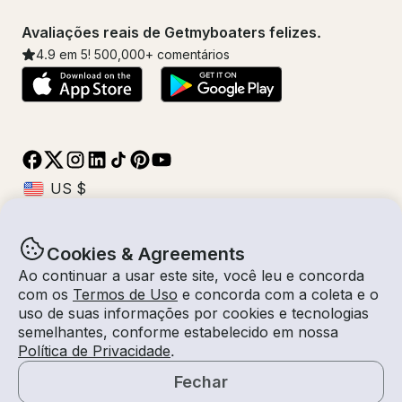
Avaliações reais de Getmyboaters felizes.
4.9
em 5!
500,000
+ comentários
Cookies & Agreements
© Getmyboat 2026
Termos
Privacidade
Ao continuar a usar este site, você leu e concorda
com os
Termos de Uso
e concorda com a coleta e o
uso de suas informações por cookies e tecnologias
semelhantes, conforme estabelecido em nossa
08 ago 2026
$231 /hora
Política de Privacidade
.
4 horas
2
Convidados
Tarifa Estimada
Com Capitão
Fechar
Solicitar um Orçamento