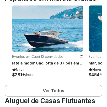
Eventos em Capri
·
10 convidados
Eventos em
Iate a motor Gagliotta de 37 pés em Capri, Campania
Novo
Novo
$281+
$454
/hora
/hor
Ver Todos
Aluguel de Casas Flutuantes