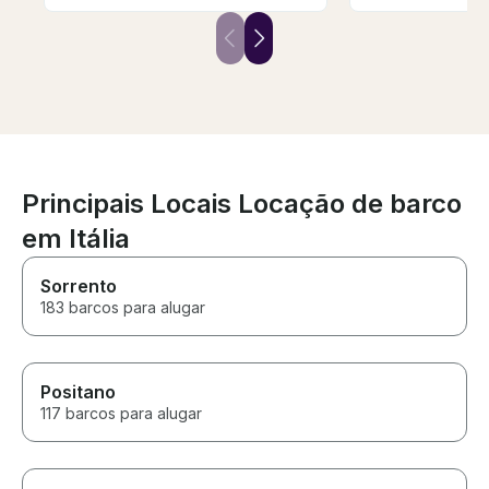
They made us very
stars. We’ll defi
comfortable and gave us an
can’t wait.
amazing tour of Capri.
Principais Locais Locação de barco
em Itália
Sorrento
183 barcos para alugar
Positano
117 barcos para alugar