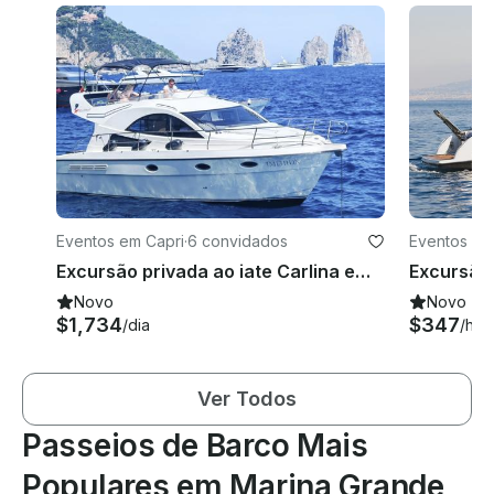
Eventos em Capri
·
6 convidados
Eventos em
Excursão privada ao iate Carlina em Capri
Novo
Novo
$1,734
$347
/dia
/hor
Ver Todos
Passeios de Barco Mais
Populares em Marina Grande