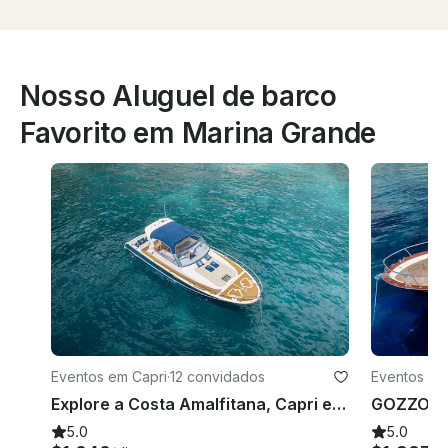
Nosso Aluguel de barco
Favorito em Marina Grande
Eventos em Capri
·
12 convidados
Eventos em
Explore a Costa Amalfitana, Capri e Sorrento com Gagliotta Jores 10,5 metros
GOZZO A
5.0
5.0