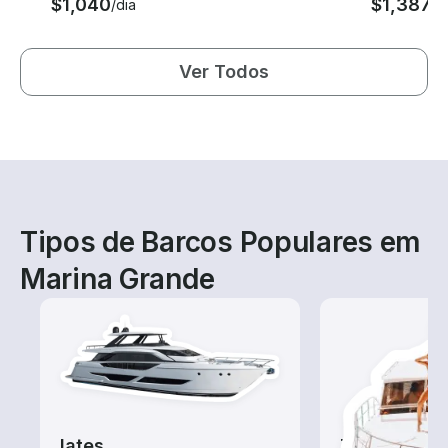
$1,040
$1,387
/dia
/d
Ver Todos
Tipos de Barcos Populares em
Marina Grande
Iates
Tours