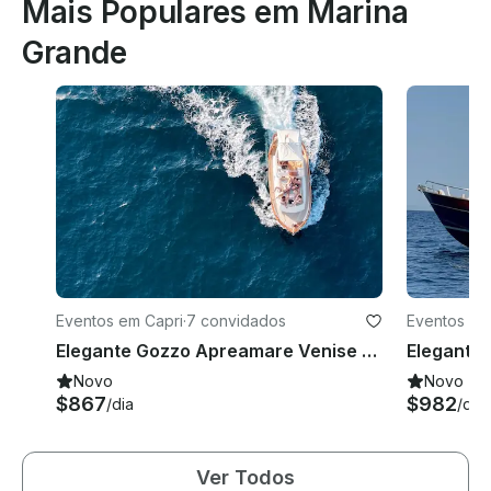
Mais Populares em Marina
Grande
Eventos em Capri
·
7 convidados
Eventos em
Elegante Gozzo Apreamare Venise Yacht Experience Capri de 28 pés
Novo
Novo
$867
$982
/dia
/dia
Ver Todos