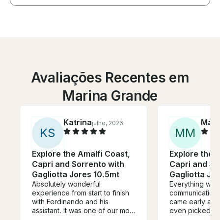
Avaliações Recentes em
Marina Grande
Katrina
Matt
julho, 2026
K
S
M
M
Explore the Amalfi Coast,
Explore the 
Capri and Sorrento with
Capri and So
Gagliotta Jores 10.5mt
Gagliotta Jo
Absolutely wonderful
Everything was 
experience from start to finish
communication 
with Ferdinando and his
came early and 
assistant. It was one of our most
even picked up
memorable days of our trip.
us. Two thumbs