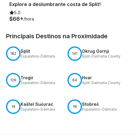
Explore a deslumbrante costa de Split!
5.0
$66+
/hora
Principais Destinos na Proximidade
Split
Okrug Gornji
182
141
Espalatino-Dálmata
Split-Dalmatia County
Trogir
Hvar
129
64
Espalatino-Dálmata
Split-Dalmatia County
Kaštel Sućurac
Stobreč
19
18
Espalatino-Dálmata
Espalatino-Dálmata