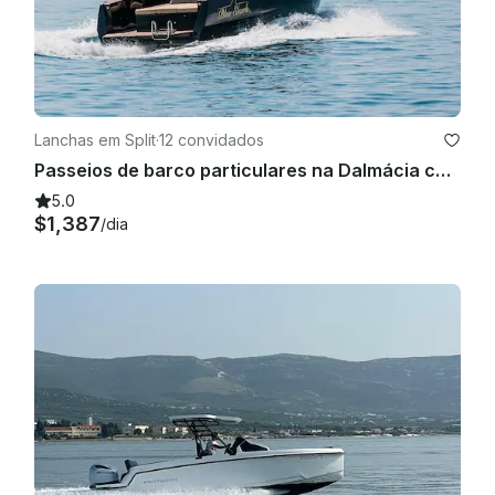
Lanchas em Split
·
12 convidados
Passeios de barco particulares na Dalmácia com lancha Colnago 35
5.0
$1,387
/dia