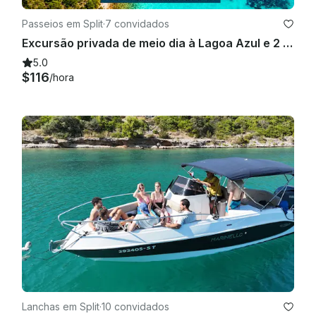
Passeios em Split
·
7 convidados
Excursão privada de meio dia à Lagoa Azul e 2 ilhas secretas de Split ou Trogir
5.0
$116
/hora
Lanchas em Split
·
10 convidados