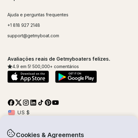
Ajuda e perguntas frequentes
+1 818 927 2148
support@getmyboat.com
Avaliações reais de Getmyboaters felizes.
4.9
em 5!
500,000
+ comentários
Cookies & Agreements
© Getmyboat 2026
Termos
Privacidade