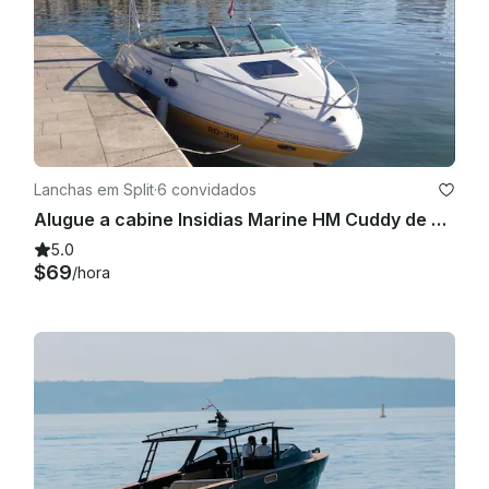
Lanchas em Split
·
6 convidados
Alugue a cabine Insidias Marine HM Cuddy de 22 pés em Split, Croácia
5.0
$69
/hora