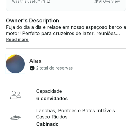
Was this useful?
AI Overview
Owner's Description
Fuja do dia a dia e relaxe em nosso espaçoso barco a
motor! Perfeito para cruzeiros de lazer, reuniões
familiares e banhos de sol. Nossos assentos
Read more
confortáveis e amplo espaço no deck oferecem a
melhor experiência de relaxamento. Inclui um dossel
para sombra, uma escada de natação para facilitar o
Alex
acesso à água e um refrigerador abastecido com
2 total de reservas
gelo. Leve sua cesta de piquenique e protetor solar
— tudo o que você precisa levar é você mesmo!
Capacidade
6 convidados
Lanchas, Pontões e Botes Infláveis
Casco Rígidos
Cabinado