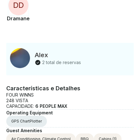
D
D
Dramane
Alex
2 total de reservas
Características e Detalhes
FOUR WINNS
248 VISTA
CAPACIDADE:
6 PEOPLE MAX
Operating Equipment
GPS ChartPlotter
Guest Amenities
Air Conditioning, Climate Control
BBQ
Cabins
(1)