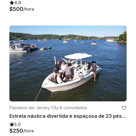
4.9
$500
/hora
Passeios em Jersey City
·
8 convidados
Estrela náutica divertida e espaçosa de 23 pés em NY/NJ
5.0
$250
/hora