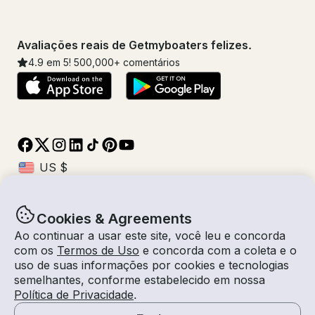
Avaliações reais de Getmyboaters felizes.
4.9
em 5!
500,000
+ comentários
Cookies & Agreements
© Getmyboat 2026
Termos
Privacidade
Ao continuar a usar este site, você leu e concorda
com os
Termos de Uso
e concorda com a coleta e o
uso de suas informações por cookies e tecnologias
semelhantes, conforme estabelecido em nossa
08 ago 2026
$203 /hora
Política de Privacidade
.
4 horas
2
Convidados
Tarifa Estimada
Com Capitão