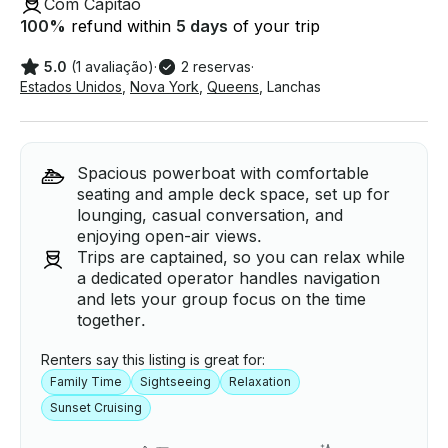
Com Capitão
100
%
refund within
5 days
of your trip
5.0
(1 avaliação)
·
2 reservas
·
Estados Unidos
,
Nova York
,
Queens
,
Lanchas
Spacious powerboat with comfortable
seating and ample deck space, set up for
lounging, casual conversation, and
enjoying open-air views.
Trips are captained, so you can relax while
a dedicated operator handles navigation
and lets your group focus on the time
together.
Renters say this listing is great for:
Family Time
Sightseeing
Relaxation
Sunset Cruising