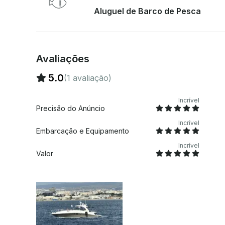
mediante solicitação do cliente .• Pesca individual em alto mar, pesca de tubarão ou pesca de
Aluguel de Barco de Pesca
atum • Viagens marítimas por dia (Beirute, Israel, Ilhas Gregas, Turquia, Egito) Se você tiver
alguma dúvida, podemos responder por meio da
de você pagar. Basta clicar em “Solicitar reserv
personalizada.
Avaliações
5.0
(1 avaliação)
Incrível
Precisão do Anúncio
Incrível
Embarcação e Equipamento
Incrível
Valor