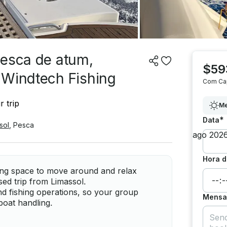
pesca de atum,
$59
 Windtech Fishing
Com Ca
 trip
Me
*
Data
sol
,
Pesca
Hora d
ring space to move around and relax
sed trip from Limassol.
nd fishing operations, so your group
Mensag
boat handling.