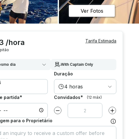
Ver Fotos
3 /hora
Tarifa Estimada
pitão
smo dia
With Captain Only
Duração
4 horas
*
*
e partida
Convidados
(12 máx)
Diminuir valor por
1
Aumentar valor
em para o Proprietário