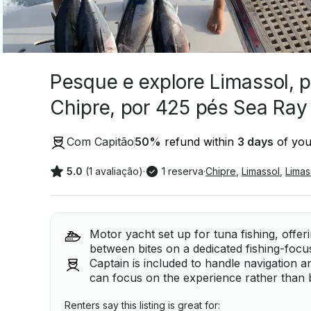
Pesque e explore Limassol, 
Chipre, por 425 pés Sea Ray
Com Capitão
50
%
refund within
3 days
of your
5.0
(1 avaliação)
·
1 reserva
·
Chipre
,
Limassol
,
Limas
Motor yacht set up for tuna fishing, offe
between bites on a dedicated fishing-focu
Captain is included to handle navigation a
can focus on the experience rather than 
Renters say this listing is great for: