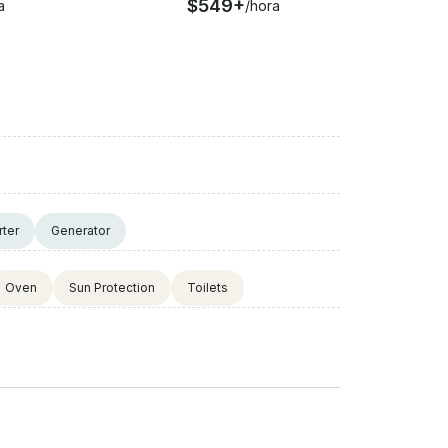
$549+
a
/hora
rter
Generator
Oven
Sun Protection
Toilets