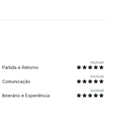
 plataforma de mensagens GetMyBoat antes
a” e nos enviar uma consulta para uma oferta
Incrível
Partida e Retorno
Incrível
Comunicação
Incrível
Itinerário e Experiência