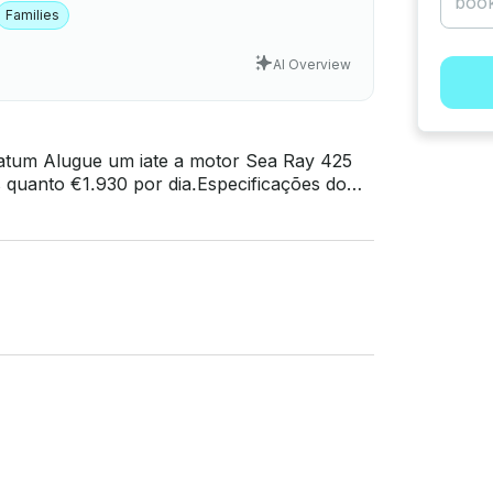
Families
AI Overview
a Ray 425
 dia.Especificações do
asseio ao pôr do sol
s com vistas deslumbrantes do pôr do sol.
 uma viagem incomparável. Horário: 9:00 -
pode ser alterado mediante solicitação do
itar a velocidade sem comprometer o luxo e
liente) O horário pode ser alterado mediante
 em cabine para a família ou amigos
ortáveis com potência para levá-lo a quase
lo cliente) O horário pode ser alterado