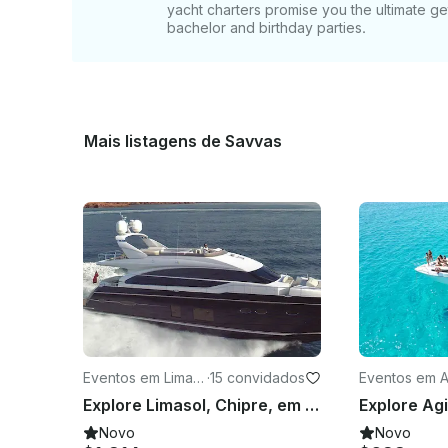
yacht charters promise you the ultimate g
bachelor and birthday parties.
Mais listagens de Savvas
Eventos em Limass
·
15 convidados
Eventos em A
ol
Napa
Explore Limasol, Chipre, em um Mega Yacht Power de 82 pés
Novo
Novo