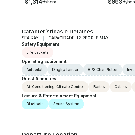
$1,314+
$693+
/hora
/hor
Características e Detalhes
SEA RAY
CAPACIDADE:
12 PEOPLE MAX
Safety Equipment
Life Jackets
Operating Equipment
Autopilot
Dinghy/Tender
GPS ChartPlotter
Inve
Guest Amenities
Air Conditioning, Climate Control
Berths
Cabins
Leisure & Entertainment Equipment
Bluetooth
Sound System
Departure Location