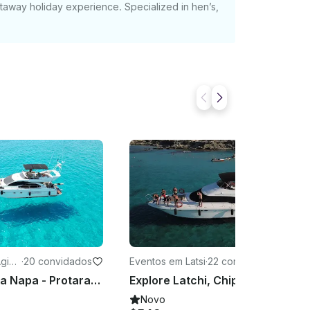
etaway holiday experience. Specialized in hen’s,
gia
·
20 convidados
Eventos em Latsi
·
22 convidados
Explore Agia Napa - Protaras, Chipre em um iate a motor de 49'
Explore Latchi, Chipre, em um Power Mega Yacht de 52 pés
Novo