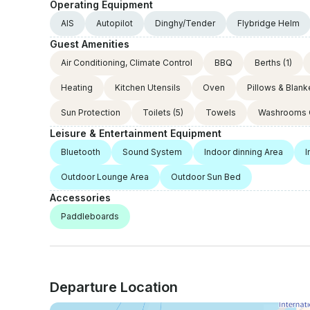
Operating Equipment
AIS
Autopilot
Dinghy/Tender
Flybridge Helm
Guest Amenities
Air Conditioning, Climate Control
BBQ
Berths
(1)
Heating
Kitchen Utensils
Oven
Pillows & Blank
Sun Protection
Toilets
(5)
Towels
Washrooms 
Leisure & Entertainment Equipment
Bluetooth
Sound System
Indoor dinning Area
I
Outdoor Lounge Area
Outdoor Sun Bed
Accessories
Paddleboards
Departure Location