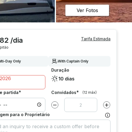
Ver Fotos
82 /dia
Tarifa Estimada
pitão
lti-Day Only
With Captain Only
Duração
10 dias
*
*
e partida
Convidados
(12 máx)
Diminuir valor por
1
Aumentar valor
em para o Proprietário