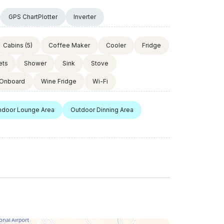
GPS ChartPlotter
Inverter
Cabins
(5)
Coffee Maker
Cooler
Fridge
ets
Shower
Sink
Stove
Onboard
Wine Fridge
Wi-Fi
ndoor Lounge Area
Outdoor Dinning Area