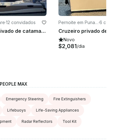
are
·
12 convidados
Pernoite em Punaa
·
6 convidados
uia
Cruzeiro privado de catamarã de luxo de 7 dias em Huahine até Bora Bora com tripulação
Cruzeiro privado de 10 dias em monocasco do Taiti até Bora Bora com tripulação
Novo
$2,081
/dia
 PEOPLE MAX
Emergency Steering
Fire Extinguishers
Lifebuoys
Life-Saving Appliances
ipment
Radar Reflectors
Tool Kit