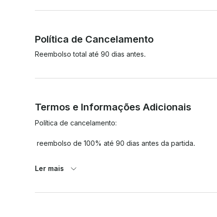
Política de Cancelamento
Reembolso total até 90 dias antes.
Termos e Informações Adicionais
Política de cancelamento:

 reembolso de 100% até 90 dias antes da partida.

 Reembolso de 50% até 60 dias antes da partida.

Ler mais
 Nenhum reembolso dentro de 60 dias da partida.

 É altamente recomendável comprar um seguro de viagem.
