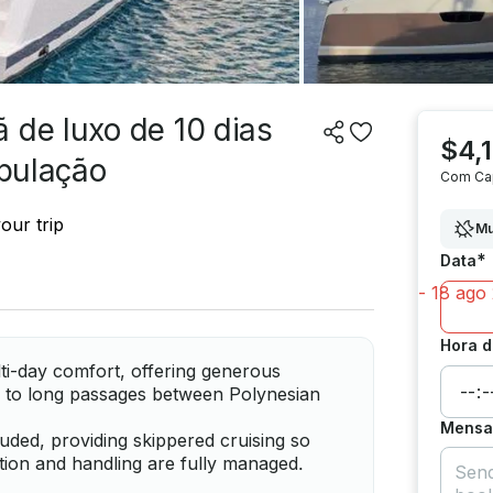
 de luxo de 10 dias
$4,1
ipulação
Com Ca
our trip
Mu
*
Data
Hora d
i-day comfort, offering generous
ed to long passages between Polynesian
Mensag
cluded, providing skippered cruising so
tion and handling are fully managed.