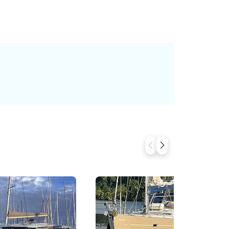
 - Barbatanas de caiaque e
mpleta oferece um valor excepcional, com
endamos reservar
idas.