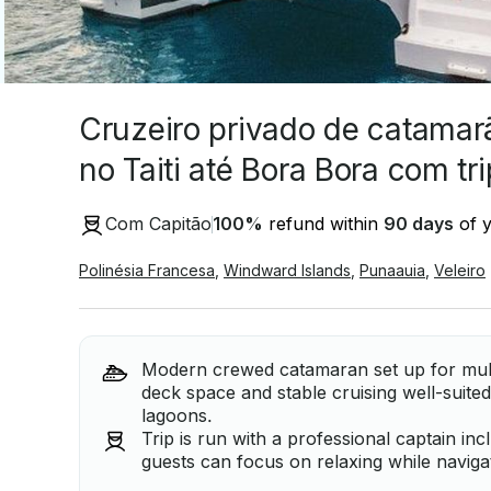
Cruzeiro privado de catamarã
no Taiti até Bora Bora com tr
Com Capitão
100
%
refund within
90 days
of y
Polinésia Francesa
,
Windward Islands
,
Punaauia
,
Veleiro
Modern crewed catamaran set up for mult
deck space and stable cruising well-suit
lagoons.
Trip is run with a professional captain in
guests can focus on relaxing while naviga