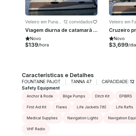
Veleiro em Punaau
·
12 convidados
Veleiro em F
ia
Viagem diurna de catamarã Fountaine Pajot Tanna de 47 pés saindo de Moorea com o capitão
Novo
Novo
$139
$3,699
/hora
/dia
Características e Detalhes
FOUNTAINE PAJOT
TANNA 47
CAPACIDADE:
12
Safety Equipment
Anchor & Rode
Bilge Pumps
Ditch Kit
EPIBRS
First Aid Kit
Flares
Life Jackets
(16)
Life Rafts
Medical Supplies
Navigation Lights
Navigation Equ
VHF Radio