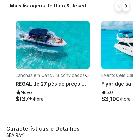
taxas mudam
Mais listagens de Dino.&.Jesed
Lanchas em Cancú
·
8 convidados
Eventos em Canc
n
n
REGAL de 27 pés de preço mais baixo em Cancún
Novo
5.0
$137+
$3,100
/hora
/hora
Características e Detalhes
SEA RAY