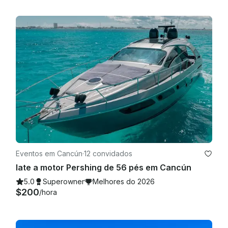
Eventos em Cancún
·
12 convidados
Iate a motor Pershing de 56 pés em Cancún
5.0
Superowner
Melhores do 2026
$200
/hora