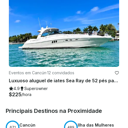
Eventos em Cancún
·
12 convidados
Luxuoso aluguel de iates Sea Ray de 52 pés para 12 pessoas em Cancún
4.9
Superowner
$225
/hora
Principais Destinos na Proximidade
Cancún
Ilha das Mulheres
671
489