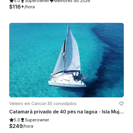
5.0
Superowner
Melhores do 2026
$116+
/hora
Veleiro em Cancún
·
30 convidados
Catamarã privado de 40 pés na lagoa - Isla Mujeres | Bar aberto, mergulho com snorkel e almoço
5.0
Superowner
$249
/hora