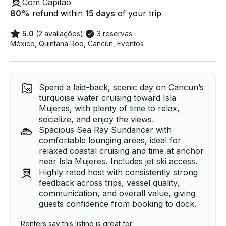
Com Capitão
80
%
refund within
15 days
of your trip
5.0
(2 avaliações)
·
3 reservas
·
México
,
Quintana Roo
,
Cancún
,
Eventos
Spend a laid-back, scenic day on Cancun’s
turquoise water cruising toward Isla
Mujeres, with plenty of time to relax,
socialize, and enjoy the views.
Spacious Sea Ray Sundancer with
comfortable lounging areas, ideal for
relaxed coastal cruising and time at anchor
near Isla Mujeres. Includes jet ski access.
Highly rated host with consistently strong
feedback across trips, vessel quality,
communication, and overall value, giving
guests confidence from booking to dock.
Renters say this listing is great for: