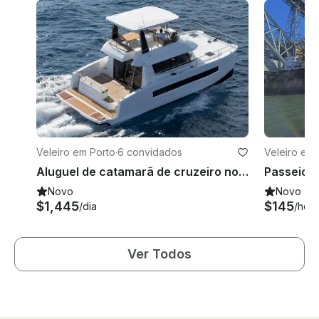
Veleiro em Porto
·
6 convidados
Veleiro em 
Aluguel de catamarã de cruzeiro no Porto
Novo
Novo
$1,445
$145
/dia
/hora
Ver Todos