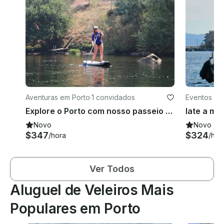
Aventuras em Porto
·
1 convidados
Eventos em
Explore o Porto com nosso passeio de stand up paddleboard
Iate a mo
Novo
Novo
$347
$324
/hora
/hor
Ver Todos
Aluguel de Veleiros Mais
Populares em Porto