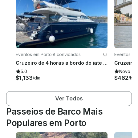
Eventos em Porto
·
8 convidados
Eventos em
Cruzeiro de 4 horas a bordo do iate a motor VZ 65 em Porto, Portugal
5.0
Novo
$1,133
$462
/dia
/hor
Ver Todos
Passeios de Barco Mais
Populares em Porto