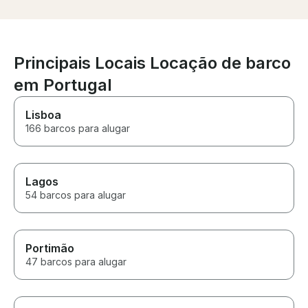
helped hide the live singer,
who was just outstanding. If
anyone’s looking for a
performer, I can’t recommend
Oksana (@jerry_springle) highly
Principais Locais Locação de barco
enough — she was on another
em Portugal
level and worth every penny.
Thank you all for helping make
such a special moment
Lisboa
unforgettable!
166 barcos para alugar
Lagos
54 barcos para alugar
Portimão
47 barcos para alugar