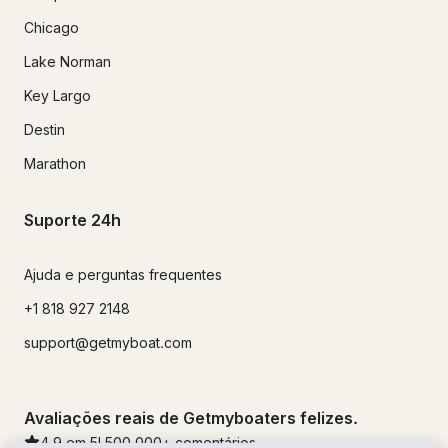
Chicago
Lake Norman
Key Largo
Destin
Marathon
Suporte 24h
Ajuda e perguntas frequentes
+1 818 927 2148
support@getmyboat.com
Avaliações reais de Getmyboaters felizes.
4.9
em 5!
500,000
+ comentários