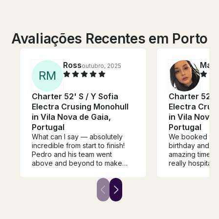
Avaliações Recentes em Porto
Ross
Mari
outubro, 2025
R
M
Charter 52' S / Y Sofia
Charter 52' S
Electra Crusing Monohull
Electra Crus
in Vila Nova de Gaia,
in Vila Nova 
Portugal
Portugal
What can I say — absolutely
We booked to c
incredible from start to finish!
birthday and h
Pedro and his team went
amazing time! 
above and beyond to make
really hospitab
everything perfect. On the day,
was beautiful a
Antonio and Ines were fantastic
Fully recomme
— professional, friendly, and
looking to book
completely committed to
Porto. Highlight 
making sure the surprise
Thank you so 
stayed a surprise! They even