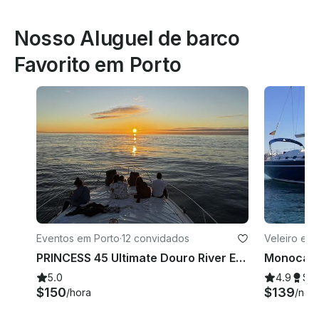
Nosso Aluguel de barco
Favorito em Porto
Eventos em Porto
·
12 convidados
Veleiro em 
PRINCESS 45 Ultimate Douro River Experience: aluguel de iates de luxo, festas e festas
5.0
4.9
Su
$150
$139
/hora
/noit