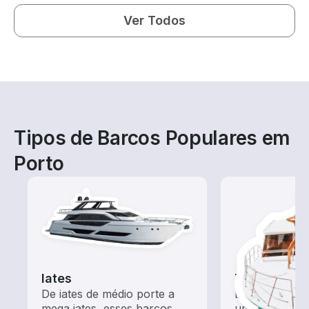
Ver Todos
Tipos de Barcos Populares em
Porto
Iates
Tours
De iates de médio porte a
Explore as ág
mega iates, esses barcos
um aluguel de