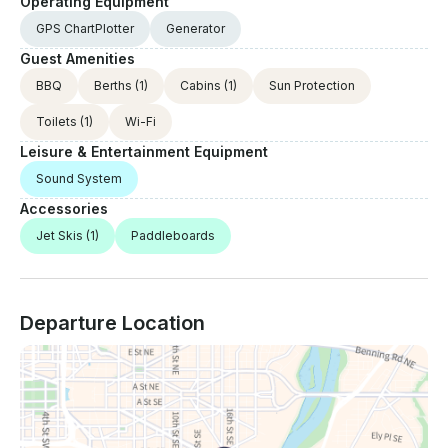
Operating Equipment
GPS ChartPlotter
Generator
Guest Amenities
BBQ
Berths
(1)
Cabins
(1)
Sun Protection
Toilets
(1)
Wi-Fi
Leisure & Entertainment Equipment
Sound System
Accessories
Jet Skis
(1)
Paddleboards
Departure Location