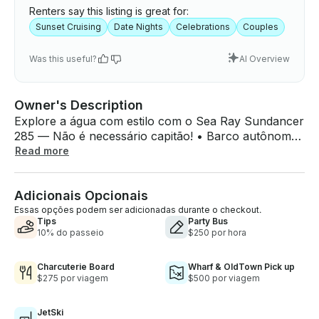
Renters say this listing is great for:
Sunset Cruising
Date Nights
Celebrations
Couples
Was this useful?
AI Overview
Owner's Description
Explore a água com estilo com o Sea Ray Sundancer
285 — Não é necessário capitão! • Barco autônomo
• Reserva mínima de 2 horas • Taxa de limpeza:
Read more
$150 • Taxa de gasolina: $150 em 4 de julho, preço
de $1000 horas . Ambas as taxas serão adicionadas
Adicionais Opcionais
à taxa do capitão. O depósito de segurança será de
$1500 • Alimentos são permitidos, mas respeite e
Essas opções podem ser adicionadas durante o checkout.
Tips
Party Bus
mantenha o barco limpo. • Sem vinho tinto. • Sem
10% do passeio
$250 por hora
drogas ou fumo de qualquer tipo. Vaping está bem
Charcuterie Board
Wharf & OldTown Pick up
$275 por viagem
$500 por viagem
JetSki