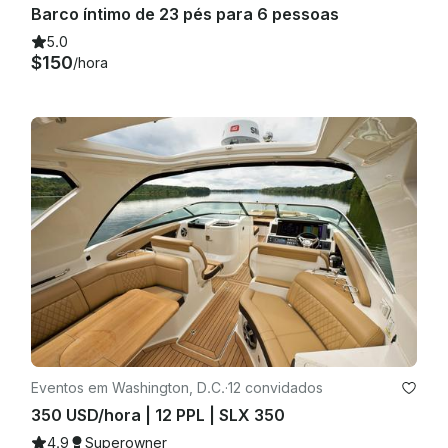
Barco íntimo de 23 pés para 6 pessoas
5.0
$150
/hora
Eventos em Washington, D.C.
·
12 convidados
350 USD/hora | 12 PPL | SLX 350
4.9
Superowner