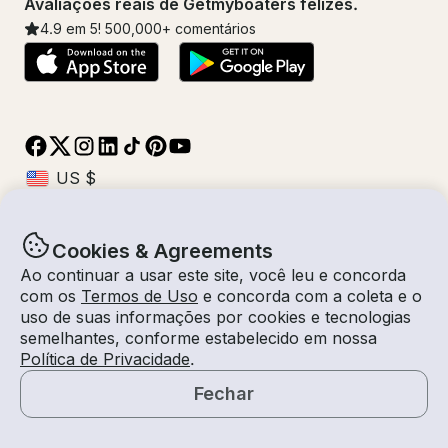
Avaliações reais de Getmyboaters felizes.
4.9
em 5!
500,000
+ comentários
Cookies & Agreements
© Getmyboat 2026
Termos
Privacidade
Ao continuar a usar este site, você leu e concorda
com os
Termos de Uso
e concorda com a coleta e o
uso de suas informações por cookies e tecnologias
semelhantes, conforme estabelecido em nossa
07 ago 2026
$346 /hora
Política de Privacidade
.
3 horas
2
Convidados
Tarifa Estimada
Com Capitão
Fechar
Solicitar um Orçamento