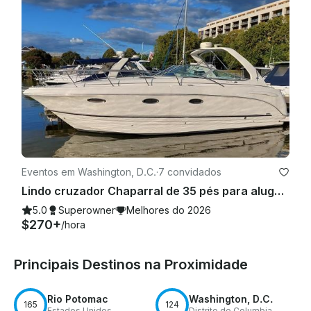
Eventos em Washington, D.C.
·
7 convidados
Lindo cruzador Chaparral de 35 pés para alugar em Washington, D.C.
5.0
Superowner
Melhores do 2026
$270+
/hora
Principais Destinos na Proximidade
Rio Potomac
Washington, D.C.
165
124
Estados Unidos
Distrito de Columbia