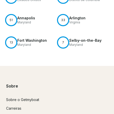
Annapolis
Arlington
51
33
Maryland
Virgínia
Fort Washington
Selby-on-the-Bay
13
7
Maryland
Maryland
Sobre
Sobre o Getmyboat
Carreiras