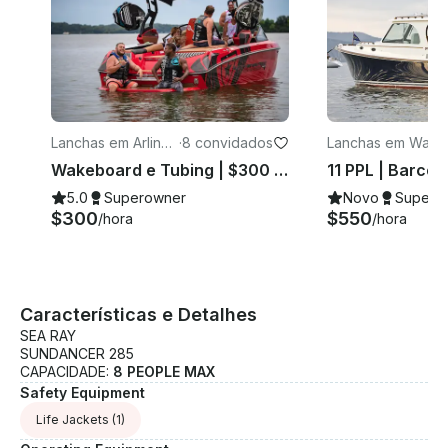
Lanchas em Arlingt
·
8 convidados
Lanchas em Washi
on
ngton, D.C.
Wakeboard e Tubing | $300 horas | 8 pessoas
5.0
Superowner
Novo
Supero
$300
$550
/hora
/hora
Características e Detalhes
SEA RAY
SUNDANCER 285
CAPACIDADE:
8 PEOPLE MAX
Safety Equipment
Life Jackets
(1)