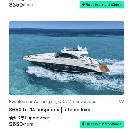
$350
/hora
Reserva instantânea
Eventos em Washington, D.C.
·
14 convidados
$650 h | 14 hóspedes | Iate de luxo
5.0
Superowner
$650
/hora
Reserva instantânea