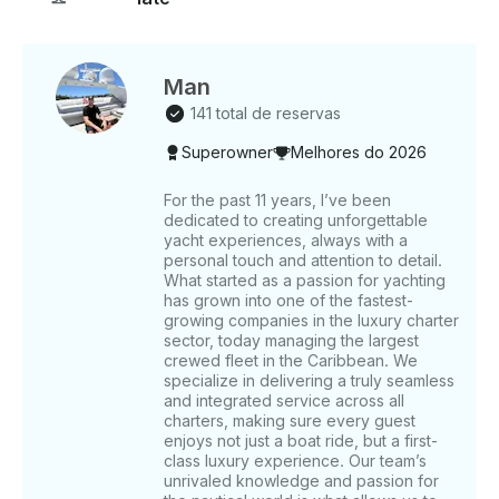
significa abraçar o prazer do mar, com a garantia de
uma experiência premium, segura e personalizada.
Nota: Para mais de 15 hóspedes, devemos cobrar
USD $100 por pessoa. As taxas de doca podem ser
Man
aplicadas com preços entre USD $10 e $15 por
141 total de reservas
pessoa, e serão cobradas antes do embarque.
Superowner
Melhores do 2026
Características: • Construtor: Fairline • Tipo: Iate •
Comprimento: 62 pés • Capacidade: 18 pessoas •
Cabines: 3 • WC: 2 Inclui: • Capitão • Combustível
For the past 11 years, I’ve been
dedicated to creating unforgettable
para iate • Gelo • Toalhas • Equipamento de snorkel
yacht experiences, always with a
O QUE ESPERAR: A rota será Cancún - Isla Mujeres
personal touch and attention to detail.
- Cancún. Deixaremos a Lagoa Nichupte,
What started as a passion for yachting
atravessaremos seus manguezais e depois
has grown into one of the fastest-
cruzaremos a Baía de Cancún e a área do hotel. Se
growing companies in the luxury charter
você quiser mergulhar com snorkel, podemos visitar
sector, today managing the largest
crewed fleet in the Caribbean. We
os dois recifes mais famosos chamados El Meco ou
specialize in delivering a truly seamless
Barco Hundido (eles estão localizados entre Cancún
and integrated service across all
e Isla Mujeres). Continuaremos nossa excursão à
charters, making sure every guest
Isla Mujeres, visitaremos a lagoa da ilha e faremos
enjoys not just a boat ride, but a first-
uma parada em sua praia mais famosa, chamada
class luxury experience. Our team’s
Playa Norte. Neste local, você pode encontrar um
unrivaled knowledge and passion for