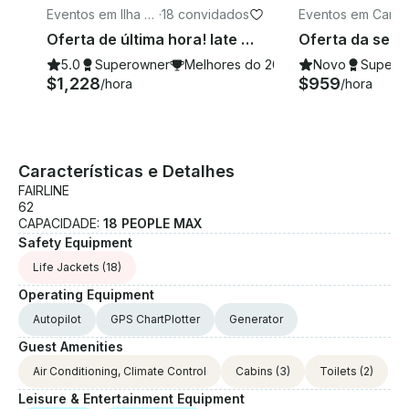
Eventos em Ilha d
·
18 convidados
Eventos em Canc
as Mulheres
n
Oferta de última hora! Iate Dyna Craft de 80 pés para alugar em Cancún, México.
5.0
Superowner
Melhores do 2026
Novo
Supero
$1,228
$959
/hora
/hora
Características e Detalhes
FAIRLINE
62
CAPACIDADE:
18 PEOPLE MAX
Safety Equipment
Life Jackets
(18)
Operating Equipment
Autopilot
GPS ChartPlotter
Generator
Guest Amenities
Air Conditioning, Climate Control
Cabins
(3)
Toilets
(2)
Leisure & Entertainment Equipment