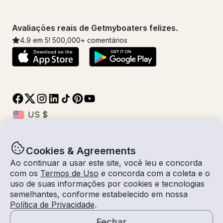
Avaliações reais de Getmyboaters felizes.
4.9
em 5!
500,000
+ comentários
Cookies & Agreements
© Getmyboat 2026
Termos
Privacidade
Ao continuar a usar este site, você leu e concorda
com os
Termos de Uso
e concorda com a coleta e o
uso de suas informações por cookies e tecnologias
semelhantes, conforme estabelecido em nossa
10 ago 2026
$832 /hora
Política de Privacidade
.
4 horas
2
Convidados
Tarifa Estimada
Com Capitão
Fechar