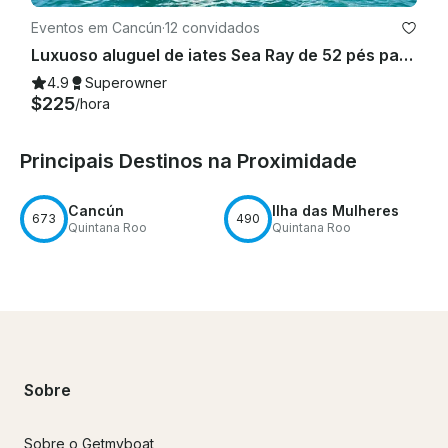
Eventos em Cancún
·
12 convidados
Luxuoso aluguel de iates Sea Ray de 52 pés para 12 pessoas em Cancún
4.9
Superowner
$225
/hora
Principais Destinos na Proximidade
Cancún
Ilha das Mulheres
673
490
Quintana Roo
Quintana Roo
Sobre
Sobre o Getmyboat