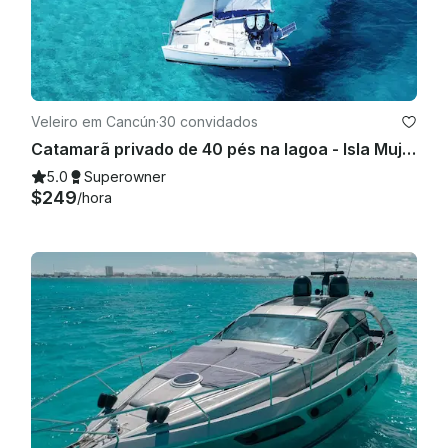
Veleiro em Cancún
·
30 convidados
Catamarã privado de 40 pés na lagoa - Isla Mujeres | Bar aberto, mergulho com snorkel e almoço
5.0
Superowner
$249
/hora