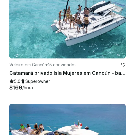
Veleiro em Cancún
·
15 convidados
Catamarã privado Isla Mujeres em Cancún - bar aberto, almoço com snorkel e diversão
5.0
Superowner
$169
/hora