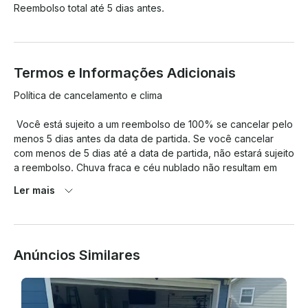
Reembolso total até 5 dias antes.
Termos e Informações Adicionais
Política de cancelamento e clima

 Você está sujeito a um reembolso de 100% se cancelar pelo 
menos 5 dias antes da data de partida. Se você cancelar 
com menos de 5 dias até a data de partida, não estará sujeito 
a reembolso. Chuva fraca e céu nublado não resultam em 
cancelamento ou reembolso. Se o “clima” mostrar pelo 
Ler mais
menos 80% de chance de tempestades durante qualquer 
período de sua viagem, ofereceremos um

 reembolso total. Depósito de danos

Anúncios Similares
 Todos os locatários estão sujeitos a um depósito de danos 
de $300, que é reembolsável no cartão do locatário se os jet 
skis
