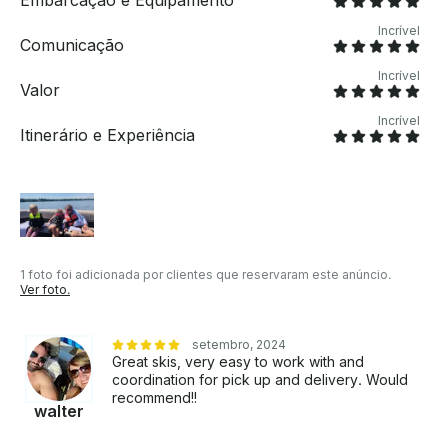
Embarcação e Equipamento
devolva-os com qualquer quantidade de combustível
restante. • Saúde: desinfetamos, limpamos e
Incrível
Comunicação
aspiramos completamente os jet skis após cada uso.
Garantimos que os jet skis estejam higiênicos e
Incrível
pareçam novos na sua chegada . • Segurança: os jet
Valor
skis estão cheios de coletes salva-vidas que vêm em
Incrível
vários tamanhos para atender a todos no barco, se
Itinerário e Experiência
necessário. Os jet skis também são equipados com
kits de primeiros socorros e extintores de incêndio .
1 foto foi adicionada por clientes que reservaram este anúncio.
Ver foto.
setembro, 2024
Great skis, very easy to work with and
coordination for pick up and delivery. Would
recommend!!
walter