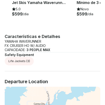
em Fort Worth
em Texas
Jet Skis Yamaha Waverunner x 2 2021 | Lake Worth |
5.0
Novo
$599
$599
/dia
/dia
Características e Detalhes
YAMAHA WAVERUNNER
FX CRUISER HO W/ AUDIO
CAPACIDADE:
3 PEOPLE MAX
Safety Equipment
Life Jackets
(3)
Departure Location