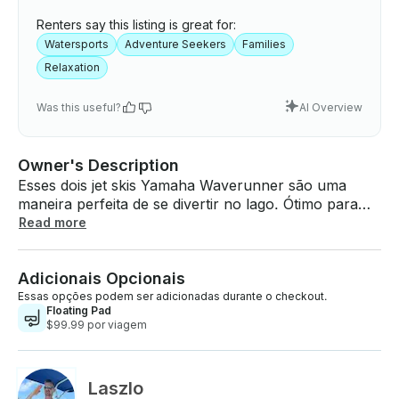
Renters say this listing is great for:
Watersports
Adventure Seekers
Families
Relaxation
Was this useful?
AI Overview
Owner's Description
Esses dois jet skis Yamaha Waverunner são uma
maneira perfeita de se divertir no lago. Ótimo para
escapadas em família, festas, sair com amigos ou
Read more
apenas um dia calmo no lago! Posso te encontrar em
qualquer rampa para barcos localizada no norte do
Adicionais Opcionais
Texas . Os jet skis não estão disponíveis para aluguel
separadamente. Você deve alugar os dois juntos.
Essas opções podem ser adicionadas durante o checkout.
Floating Pad
Yamaha VX Cruiser - Cor: verde - Capacidade: 1-3
$99.99 por viagem
pessoas - Mais adequado para famílias - Tela de 4,3"
com controle de acionamento - Tomada USB e 12V -
Gancho de reboque para puxar tubos -
Laszlo
Armazenamento de assento resistente à água -