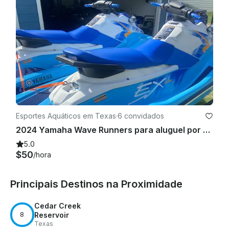
 forem devolvidos sem danos. Qualificação

 Se você, o locatário ou alguém que dirige o barco/jet ski 
nasceu antes de 1º de setembro de 1993, NÃO precisa de 
nenhum tipo de licença de velejador ou cartão de segurança 
do velejador. Se você nasceu depois de 1º de setembro de 
1993, precisará fazer um curso/questionário on-line de $11 
antes de dirigir o barco/jet ski (este é o mais barato 
disponível no Texas, via BoatUS). Eu fornecerei as 
informações sobre como concluir o referido 
Esportes Aquáticos em Texas
·
6 convidados
curso/questionário

2024 Yamaha Wave Runners para aluguel por hora ou por dia em Mabank TX
.
5.0
$50
/hora
Principais Destinos na Proximidade
Cedar Creek
8
Reservoir
Texas