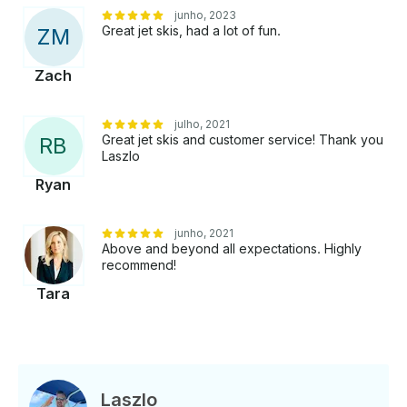
junho, 2023
Great jet skis, had a lot of fun.
Z
M
Zach
julho, 2021
Great jet skis and customer service! Thank you
R
B
Laszlo
Ryan
junho, 2021
Above and beyond all expectations. Highly
recommend!
Tara
Laszlo