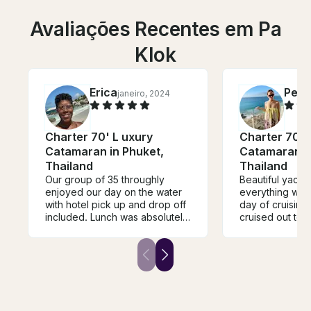
Avaliações Recentes em Pa
Klok
Erica
Pen
janeiro, 2024
Charter 70' L uxury
Charter 70' 
Catamaran in Phuket,
Catamaran in
Thailand
Thailand
Our group of 35 throughly
Beautiful yacht
enjoyed our day on the water
everything we 
with hotel pick up and drop off
day of cruising
included. Lunch was absolutely
cruised out to 
amazing. The crew was so
island and spen
helpful, fun, and
swimming and e
knowledgeable. They
amenities for wa
arranged excursions from the
offered by the 
yacht and just exemplified
buffet gave ev
outstanding service. Looking
options and super
forward to booking this yacht
boat Managme