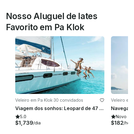
Nosso Aluguel de Iates
Favorito em Pa Klok
Veleiro em Pa Klok
·
30 convidados
Veleiro em 
Viagem dos sonhos: Leopard de 47 pés
5.0
Novo
$1,739
$182
/dia
/hora