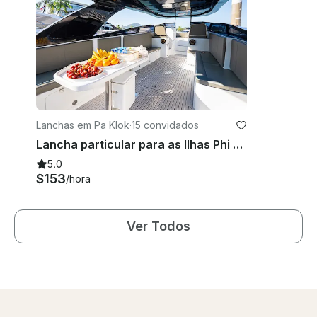
Lanchas em Pa Klok
·
15 convidados
Lancha particular para as Ilhas Phi Phi/James Bond /Hong /Krabi ou Racha
5.0
$153
/hora
Ver Todos