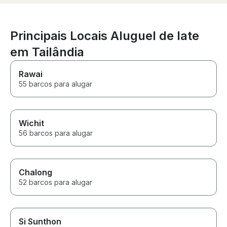
again and again. Thanks team!
accommodated u
cake and addit
in advance of t
was amazing. Al
Principais Locais Aluguel de Iate
not say enough 
em Tailândia
super accommod
professional wi
the entire journ
Rawai
recommend this
55 barcos para alugar
Wichit
56 barcos para alugar
Chalong
52 barcos para alugar
Si Sunthon