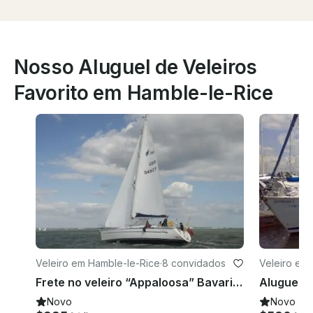
Nosso Aluguel de Veleiros
Favorito em Hamble-le-Rice
Veleiro em Hamble-le-Rice
·
8 convidados
Veleiro em
Frete no veleiro “Appaloosa” Bavaria 36 em Southampton
Novo
Novo