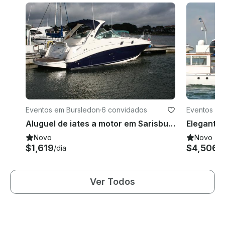
Eventos em Bursledon
·
6 convidados
Eventos em
e
Aluguel de iates a motor em Sarisbury Green, Reino Unido
Novo
Novo
$1,619
$4,506
/dia
/d
Ver Todos