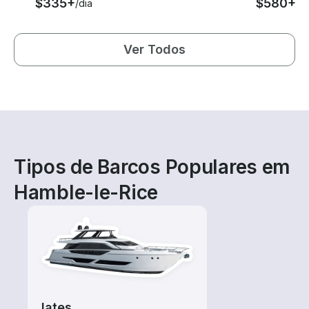
$335+
$580+
/dia
/di
Ver Todos
Tipos de Barcos Populares em
Hamble-le-Rice
Iates