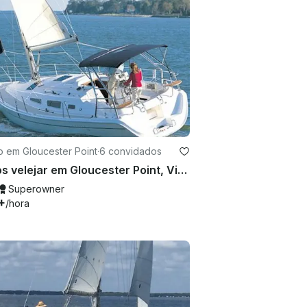
o em Gloucester Point
·
6 convidados
Vamos velejar em Gloucester Point, Virgínia
Superowner
+
/hora