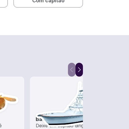
Com capitão
Barcos de pesca
ê
Deixe um capitão dirigir