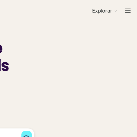
Explorar
e
ls