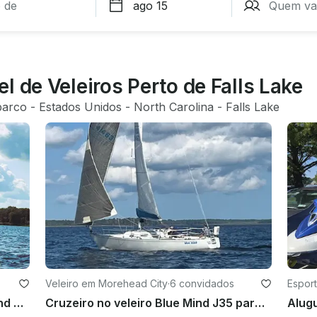
l de Veleiros Perto de Falls Lake
barco
 - 
Estados Unidos
 - 
North Carolina
 - 
Falls Lake
Veleiro em Morehead City
·
6 convidados
Esport
us
Alugue nosso veleiro J-35, Blue Mind @ Northwest Creek Marina em New Bern NC
Cruzeiro no veleiro Blue Mind J35 para 6 pessoas