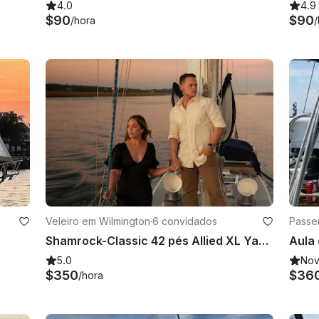
4.0
4.9
$90
$90
/hora
/
Veleiro em Wilmington
·
6 convidados
Passei
Shamrock-Classic 42 pés Allied XL Yawl Wilmington, NC
5.0
No
$350
$36
/hora