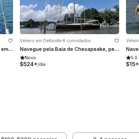
s
Veleiro em Deltaville
·
8 convidados
Veleir
Veleiro Charter 32' Modern Hunter em Gloucester, Point Virginia
Navegue pela Baía de Chesapeake, pela costa atlântica ou pelas ilhas do Caribe com estilo! Alugue este Jeanneau Sun Odyssey 509
Novo
5.0
$524+
$15+
/dia