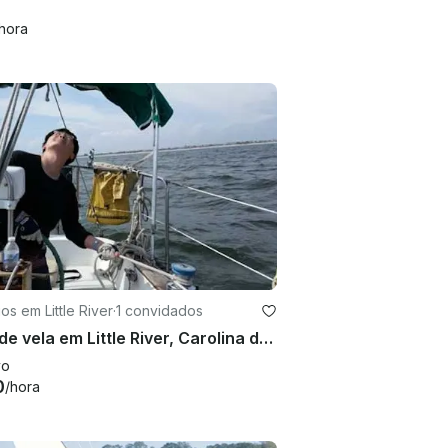
hora
os em Little River
·
1 convidados
Aula de vela em Little River, Carolina do Sul
vo
0
/hora