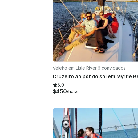
Veleiro em Little River
·
6 convidados
5.0
$450
/hora