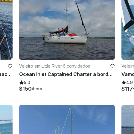
Veleiro em Little River
·
6 convidados
Veleir
Cruzeiro ao pôr do sol em Myrtle Beach, Carolina do Sul
Ocean Inlet Captained Charter a bordo do veleiro Beneteau 39 em Little River, Carolina do Sul
5.0
4.9
$150
$117
/hora