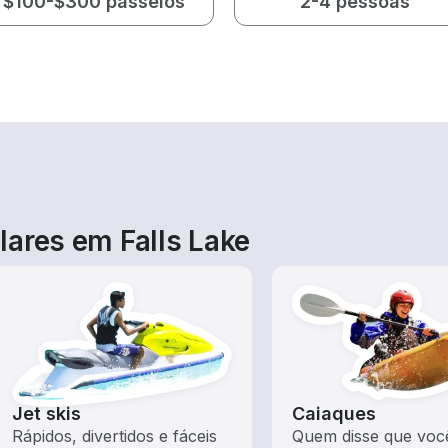
$100-$300 passeios
2-4 pessoas
lares em Falls Lake
Jet skis
Caiaques
Rápidos, divertidos e fáceis
Quem disse que voc