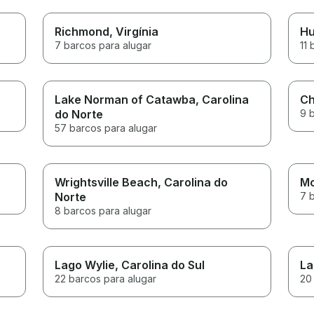
Richmond
, Virgínia
Hu
7 barcos para alugar
11 
Lake Norman of Catawba
, Carolina
Ch
do Norte
9 
57 barcos para alugar
Wrightsville Beach
, Carolina do
Mo
Norte
7 
8 barcos para alugar
Lago Wylie
, Carolina do Sul
La
22 barcos para alugar
20