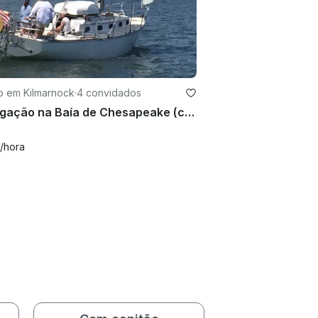
o em Kilmarnock
·
4 convidados
Navegação na Baía de Chesapeake (com capitão) - 33' Cape Dory - Kilmarnock, Virgínia
/hora