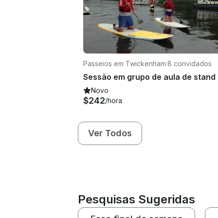
Passeios em Twickenham
·
8 convidados
Novo
$242
/hora
Ver Todos
Pesquisas Sugeridas