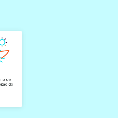
rio de
pitão do