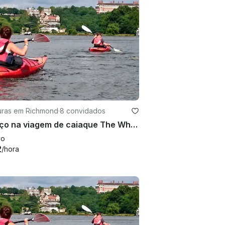
uras em Richmond
·
8 convidados
Almoço na viagem de caiaque The White Swan - Richmond, Londres
vo
2
/hora