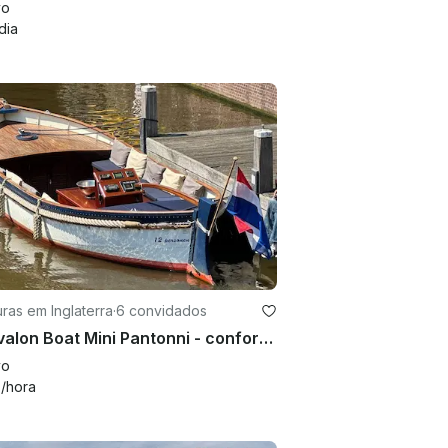
vo
dia
ras em Inglaterra
·
6 convidados
21' Avalon Boat Mini Pantonni - conforto e simplicidade
vo
1
/hora