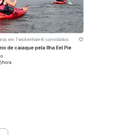
uras em Twickenham
·
8 convidados
io de caiaque pela Ilha Eel Pie
vo
2
/hora