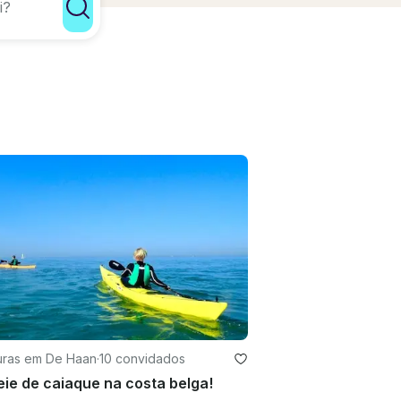
uras em De Haan
·
10 convidados
ie de caiaque na costa belga!