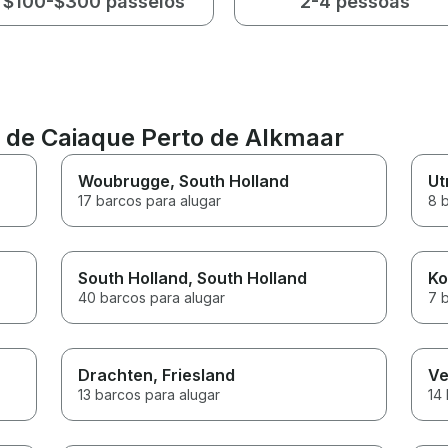
$100-$300 passeios
2-4 pessoas
l de Caiaque Perto de Alkmaar
Woubrugge
, South Holland
Ut
17 barcos para alugar
8 
South Holland
, South Holland
Ko
40 barcos para alugar
7 
Drachten
, Friesland
Ve
13 barcos para alugar
14