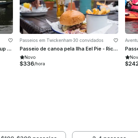
Passeios em Twickenham
·
30 convidados
Avent
Sessão em grupo de aula de stand up paddleboard de 2 horas em Richmond
Passeio de canoa pela Ilha Eel Pie - Richmond, Londres
Passe
Novo
No
$336
$24
/hora