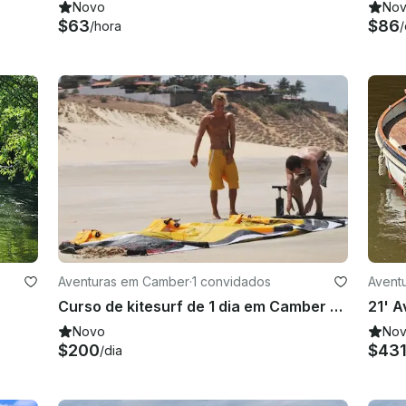
Novo
No
$63
$86
/hora
/
Aventuras em Camber
·
1 convidados
Aventu
Curso de kitesurf de 1 dia em Camber Sands
Novo
No
$200
$43
/dia