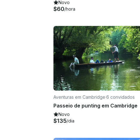
Novo
$60
/hora
Aventuras em Cambridge
·
6 convidados
Passeio de punting em Cambridge
Novo
$135
/dia