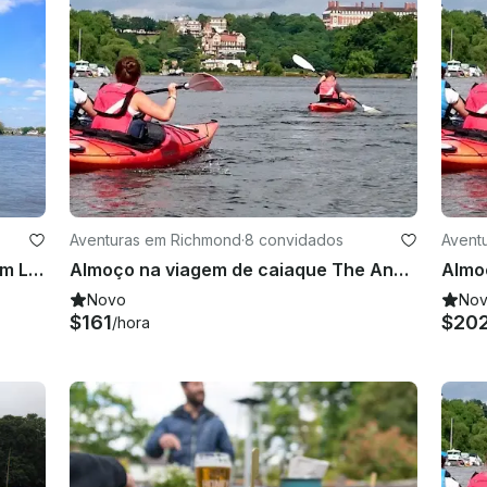
Aventuras em Richmond
·
8 convidados
Avent
Aluguel de stand up paddleboard em Londres
Almoço na viagem de caiaque The Anglers - Richmond, Londres
Novo
No
$161
$20
/hora