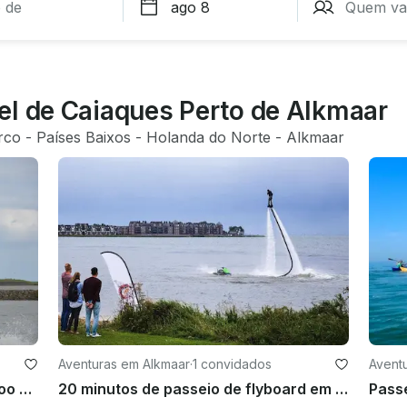
el de Caiaques Perto de Alkmaar
rco
 - 
Países Baixos
 - 
Holanda do Norte
 - 
Alkmaar
Aventuras em Alkmaar
·
1 convidados
Avent
Aceite o desafio! Atreva-se a um voo de hoverboarding de 20 minutos em Heerhugowaard, Holanda
20 minutos de passeio de flyboard em Heerhugowaard, Holanda do Norte!
Passe