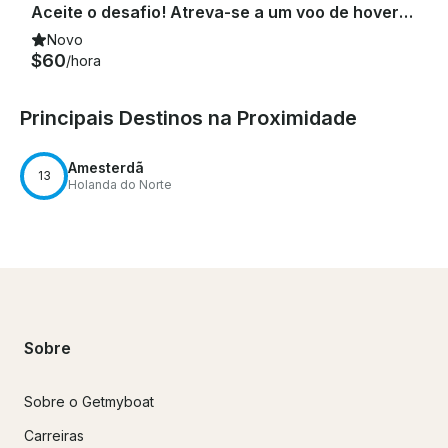
Aceite o desafio! Atreva-se a um voo de hoverboarding de 20 minutos em Heerhugowaard, Holanda
Novo
$60
/hora
Principais Destinos na Proximidade
Amesterdã
13
Holanda do Norte
Sobre
Sobre o Getmyboat
Carreiras