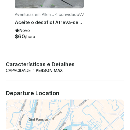
Aventuras em Alkma
·
1 convidado
ar
Aceite o desafio! Atreva-se a um voo de hoverboarding de 20 minutos em Heerhugowaard, Holanda
Novo
$60
/hora
Características e Detalhes
CAPACIDADE:
1 PERSON MAX
Departure Location