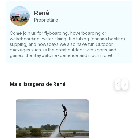
Fornecemos todas as roupas de proteção e, juntos,
vemos as circunstâncias por pessoa. Os preços
René
incluem material. Se você tiver alguma dúvida,
Proprietário
podemos respondê-la por meio da plataforma de
mensagens da GetMyBoat antes de você pagar.
Come join us for flyboarding, hoverboarding or
Basta clicar em “Solicitar reserva” e nos enviar uma
wakeboarding, water skiing, fun tubing (banana boating),
pergunta para uma oferta personalizada.
supping, and nowadays we also have fun Outdoor
packages such as the great outdoor with sports and
games, the Baywatch experience and much more!
Mais listagens de René