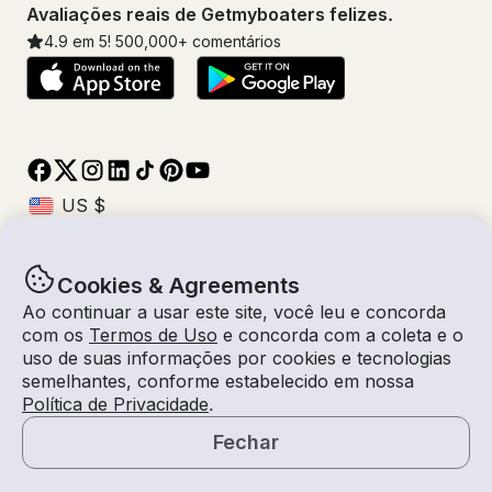
Avaliações reais de Getmyboaters felizes.
4.9
em 5!
500,000
+ comentários
Cookies & Agreements
© Getmyboat 2026
Termos
Privacidade
Ao continuar a usar este site, você leu e concorda
com os
Termos de Uso
e concorda com a coleta e o
uso de suas informações por cookies e tecnologias
semelhantes, conforme estabelecido em nossa
09 ago 2026
$92 /hora
Política de Privacidade
.
1 hora
1
Convidados
Tarifa Estimada
Auto-Capitão
Fechar
Solicitar um Orçamento