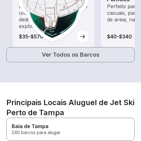
Explore as águas locais com
Perfeito para
um aluguel de barco
casuais, para
dedicado a passeios e
de areia, nata
exploração
$35-$570
$40-$340
Ver Todos os Barcos
Principais Locais Aluguel de Jet Ski
Perto de Tampa
Baía de Tampa
240 barcos para alugar