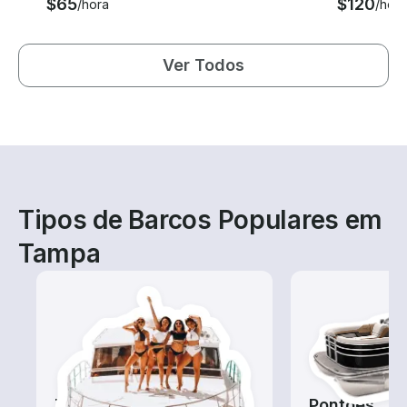
$65
$120
/hora
/hora
Ver Todos
Tipos de Barcos Populares em
Tampa
Tours
Pontões