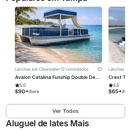
Lanchas em Clearwater
·
13 convidados
Lanchas em
Avalon Catalina Funship Double Decker com escorregador em Clearwater FL. Dia da semana: 100% de desconto
5.0
3.5
$90+
$65+
/hora
/hor
Ver Todos
Aluguel de Iates Mais