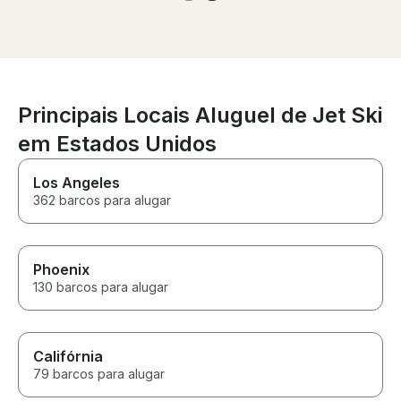
on where to go to have fun.
adventure. 10/10 we will
Renting from Skylar should be
definitely book
your top choice if you're
again!
looking for a fun and easy
going time on the water!
Principais Locais Aluguel de Jet Ski
em Estados Unidos
Los Angeles
362 barcos para alugar
Phoenix
130 barcos para alugar
Califórnia
79 barcos para alugar