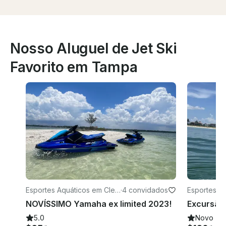
Nosso Aluguel de Jet Ski
Favorito em Tampa
Esportes Aquáticos em Clea
·
4 convidados
Esportes A
rwater
Petersburg
NOVÍSSIMO Yamaha ex limited 2023!
5.0
Novo