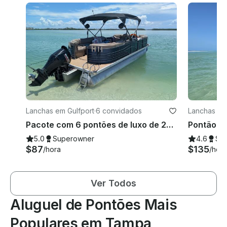
Lanchas em Gulfport
·
6 convidados
Lanchas em
Pacote com 6 pontões de luxo de 25 pés com grande aparelho de som e tapete dobrável!
5.0
Superowner
4.6
Su
$87
$135
/hora
/hora
Ver Todos
Aluguel de Pontões Mais
Populares em Tampa