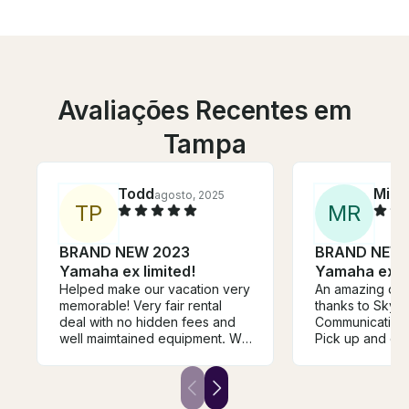
Avaliações Recentes em
Tampa
Todd
Mich
agosto, 2025
T
P
M
R
BRAND NEW 2023
BRAND NEW 
Yamaha ex limited!
Yamaha ex li
Helped make our vacation very
An amazing day
memorable! Very fair rental
thanks to Skylar
deal with no hidden fees and
Communication
well maimtained equipment. We
Pick up and dr
brought sunglasses and water
super smooth, 
and they had everything else
great and Skyl
we needed. Before setting out
with several r
they provided good directions
for where to fi