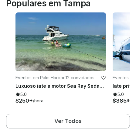
Populares em Tampa
Eventos em Palm Harbor
·
12 convidados
Eventos em
Luxuoso iate a motor Sea Ray Sedan Bridge de 40 pés, capitão e combustível incluídos.
5.0
5.0
$250+
$385
/hora
/hor
Ver Todos