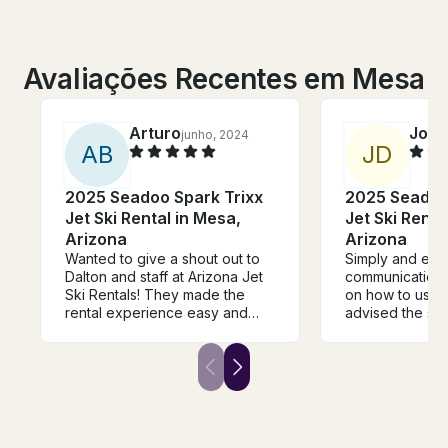
Avaliações Recentes em Mesa
Arturo
Jose
junho, 2024
A
B
J
D
2025 Seadoo Spark Trixx
2025 Seadoo
Jet Ski Rental in Mesa,
Jet Ski Rental in Mesa,
Arizona
Arizona
Wanted to give a shout out to
Simply and eas
Dalton and staff at Arizona Jet
communication a
Ski Rentals! They made the
on how to use t
rental experience easy and
advised the sea
quick. We appreciate and
model was a bit 
highly recommend the Seadoo
went with the p
Spark Trixx!They are awesome
skis were awe
nonstop fun!😎 Can’t wait to do
of fun. That sp
business again. Thanks.
makes you hang
up and Drop of
easy and stress 