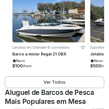
Lanchas em Chandler
·
8 convidados
Esportes A
a
Barco a motor Regal 21 OBX
Novo
Novo
$100
$500
/hora
/dia
Ver Todos
Aluguel de Barcos de Pesca
Mais Populares em Mesa