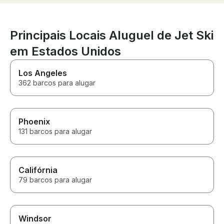
on my drop off,
Lucky for me t
communication 
side and we we
Principais Locais Aluguel de Jet Ski
coordinate nice
em Estados Unidos
skis made the 
planned at the 
Los Angeles
362 barcos para alugar
Phoenix
131 barcos para alugar
Califórnia
79 barcos para alugar
Windsor