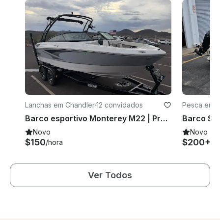
Lanchas em Chandler
·
12 convidados
Pesca em 
Barco esportivo Monterey M22 | Pronto para praticar tubing, wakeboard e diversão!
Novo
Novo
$150
$200+
/hora
/di
Ver Todos