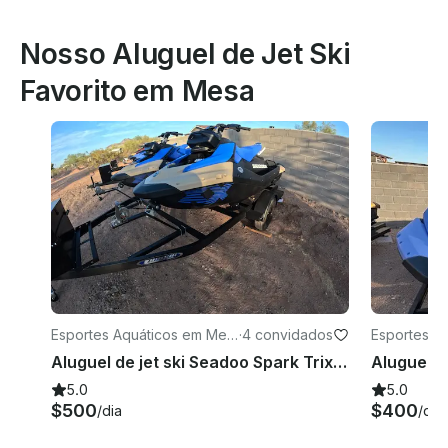
Nosso Aluguel de Jet Ski
Favorito em Mesa
Esportes Aquáticos em Mes
·
4 convidados
Esportes A
a
a
Aluguel de jet ski Seadoo Spark Trixx 2025 em Mesa, Arizona
5.0
5.0
$500
$400
/dia
/dia