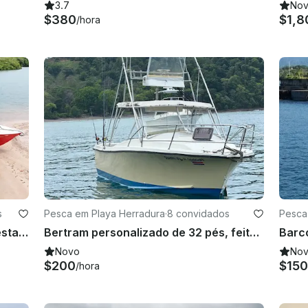
3.7
No
$380
$1,8
/hora
s
Pesca em Playa Herradura
·
8 convidados
Pesca
Barco de 42 pés de velocidade e festa para a Ilha Tortuga
Bertram personalizado de 32 pés, feito sob medida para pesca esportiva e passeios pela ilha
Novo
No
$200
$150
/hora