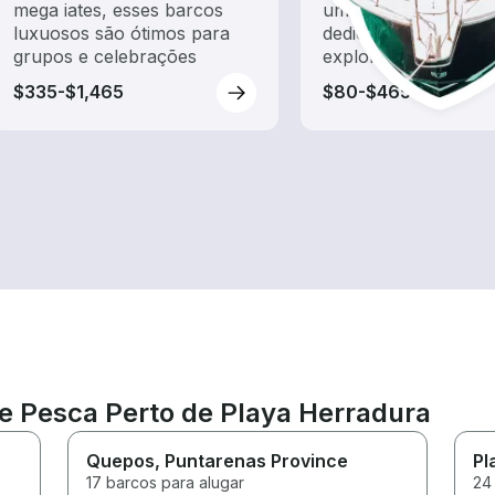
mega iates, esses barcos
um aluguel de barc
luxuosos são ótimos para
dedicado a passeios
grupos e celebrações
exploração
$335-$1,465
$80-$465
de Pesca Perto de Playa Herradura
Quepos
, Puntarenas Province
Pl
17 barcos para alugar
24