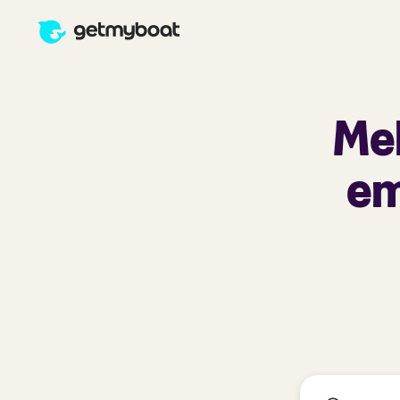
Mel
em