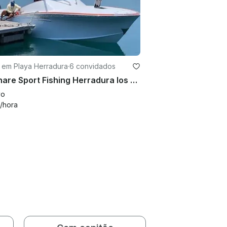
 em Playa Herradura
·
6 convidados
Luminare Sport Fishing Herradura los Suenos Costa Rica
vo
/hora