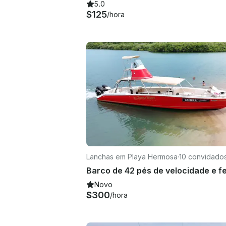
5.0
$125
/hora
Lanchas em Playa Hermosa
·
10 convidado
Novo
$300
/hora