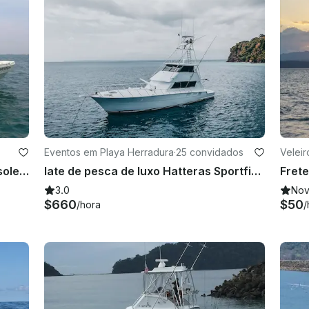
Eventos em Playa Herradura
·
25 convidados
Veleir
Jaco, Los Suenos, Costa Rica, console central de 28 pés,
Iate de pesca de luxo Hatteras Sportfisher de 65 pés para alugar em Jacó
3.0
No
$660
$50
/hora
/