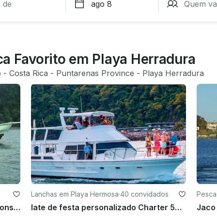
a Favorito em Playa Herradura
o
 - 
Costa Rica
 - 
Puntarenas Province
 - 
Playa Herradura
Lanchas em Playa Hermosa
·
40 convidados
Pesca
Jaco, Los Suenos, Costa Rica, no console central de 30'
Iate de festa personalizado Charter 52' em Jaco, Costa Rica
Jaco 