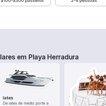
$100-$300 passeios
2-4 pessoas
lares em Playa Herradura
Iates
Tours
De iates de médio porte a
Explore as águas lo