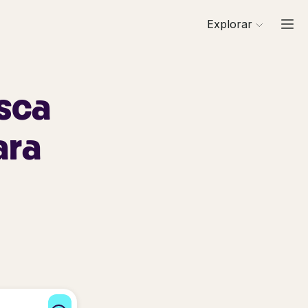
Explorar
esca
ara