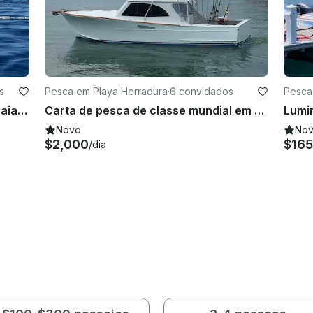
s
Pesca em Playa Herradura
·
6 convidados
Pesca
Cartas privadas personalizadas: praia, mergulho com snorkel e aventuras oceânicas em Herradura
Carta de pesca de classe mundial em Herradura, Costa Rica
Novo
No
$2,000
$165
/dia