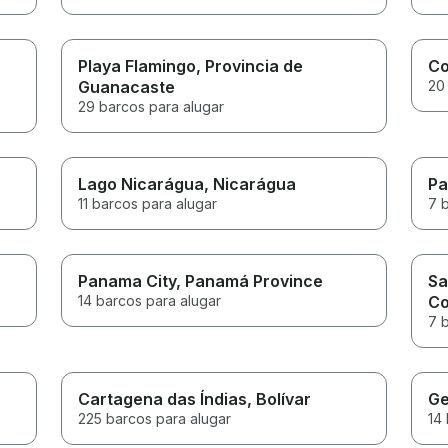
Playa Flamingo
, Provincia de
C
Guanacaste
20
29 barcos para alugar
Lago Nicarágua
, Nicarágua
Pa
11 barcos para alugar
7 
Panama City
, Panamá Province
Sa
14 barcos para alugar
C
7 
Cartagena das Índias
, Bolívar
Ge
225 barcos para alugar
14