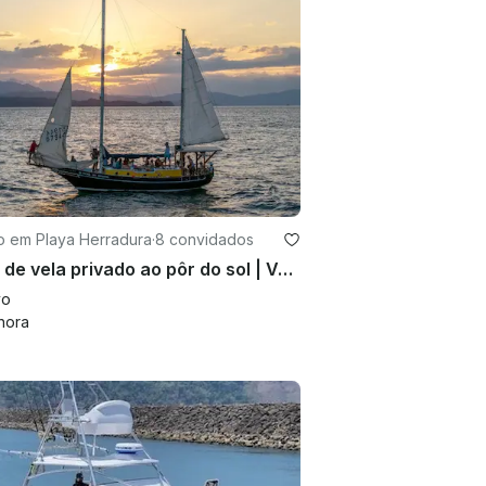
o em Playa Herradura
·
8 convidados
Frete de vela privado ao pôr do sol | Veleiro Caique de 42 pés | Golfo de Nicoya, Costa Rica
vo
hora